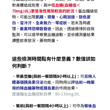
對身體造成危害，其中
低血糖(血糖值＜
70mg/dL)更是急性風險較高的狀況！
當血糖過低
時，可能出現
飢餓、頭暈、心跳加速、臉色蒼
白、冒冷汗、全身無力…等症狀
，若未及時處
理，
嚴重時恐導致昏迷
。因此，透過規律的自我
監測，可以提早察覺血糖波動，並依據測量結果
調整飲食狀況、藥物劑量。
這些檢測時間點有什麼意義？數值該如
何判斷？
．
早晨空腹(與前一餐間隔8小時以上)：
可
反映人
體基礎胰島素分泌
功能，同時用以
評估前一晚服
用的降血糖藥物或胰島素
的作用效果。
建議糖友血糖控制目標：80-130mg/dL
．
餐前(與前一餐間隔4小時以上)：
可作為
餐後血