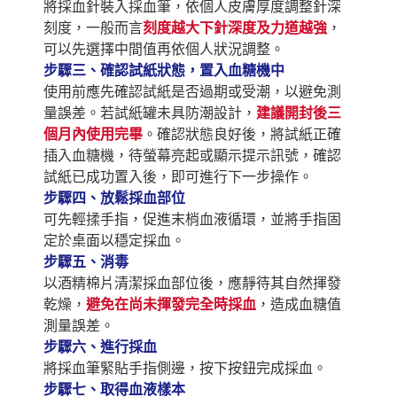
將採血針裝入採血筆，依個人皮膚厚度調整針深
刻度，一般而言
刻度越大下針深度及力道越強
，
可以先選擇中間值再依個人狀況調整。
步驟三、確認試紙狀態，置入血糖機中
使用前應先確認試紙是否過期或受潮，以避免測
量誤差。若試紙罐未具防潮設計，
建議開封後三
個月內使用完畢
。確認狀態良好後，將試紙正確
插入血糖機，待螢幕亮起或顯示提示訊號，確認
試紙已成功置入後，即可進行下一步操作。
步驟四、放鬆採血部位
可先輕揉手指，促進末梢血液循環，並將手指固
定於桌面以穩定採血。
步驟五、消毒
以酒精棉片清潔採血部位後，應靜待其自然揮發
乾燥，
避免在尚未揮發完全時採血
，造成血糖值
測量誤差。
步驟六、進行採血
將採血筆緊貼手指側邊，按下按鈕完成採血。
步驟七、取得血液樣本