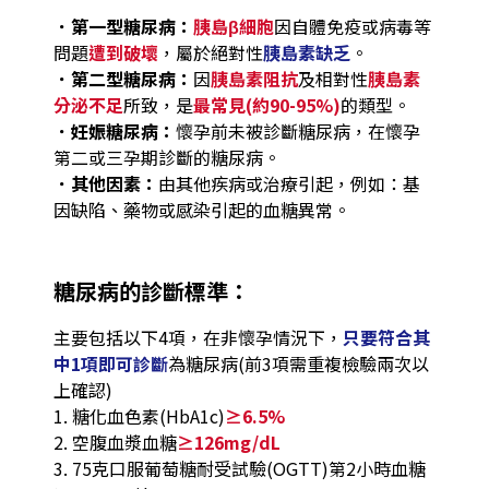
．
第一型糖尿病：
胰島β細胞
因自體免疫或病毒等
問題
遭到破壞
，屬於絕對性
胰島素缺乏
。
．
第二型糖尿病：
因
胰島素阻抗
及相對性
胰島素
分泌不足
所致，是
最常見(約90-95%)
的類型。
．
妊娠糖尿病：
懷孕前未被診斷糖尿病，在懷孕
第二或三孕期診斷的糖尿病。
．
其他因素：
由其他疾病或治療引起，例如：基
因缺陷、藥物或感染引起的血糖異常。
糖尿病的診斷標準：
主要包括以下4項，在非懷孕情況下，
只要符合其
中1項即可診斷
為糖尿病(前3項需重複檢驗兩次以
上確認)
1. 糖化血色素(HbA1c)
≥6.5%
2. 空腹血漿血糖
≥126mg/dL
3. 75克口服葡萄糖耐受試驗(OGTT)第2小時血糖