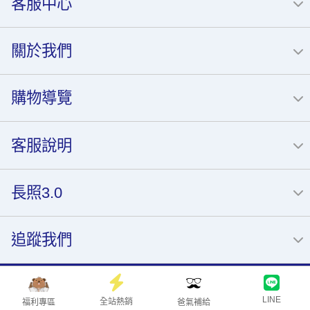
客服中心
關於我們
購物導覽
客服說明
長照3.0
追蹤我們
本網站所載內容，包括但不限於
文字
、
圖片
、
標誌
、
影音
及
版面設計
，均
為富康活力醫藥股份有限公司或相關權利人依法擁有之智慧財產，受著作
LINE
全站熱銷
福利專區
爸氣補給
權法與其他相關法律保護。未經本公司書面授權，
不得任意重製、修改、