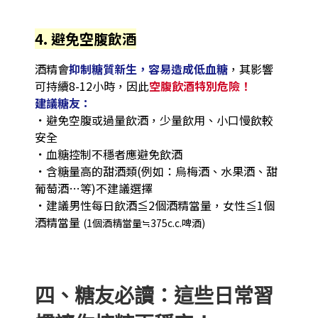
4. 避免空腹飲酒
酒精會
抑制糖質新生，容易造成低血糖
，其影響
可持續8-12小時，因此
空腹飲酒特別危險！
建議糖友：
．
避免空腹或過量飲酒，少量飲用、小口慢飲較
安全
．
血糖控制不穩者應避免飲酒
．
含糖量高的甜酒類(例如：烏梅酒、水果酒、甜
葡萄酒…等)不建議選擇
．
建議男性每日飲酒≦2個酒精當量，女性≦1個
酒精當量
(1個酒精當量≒375c.c.啤酒)
四、糖友必讀：這些日常習