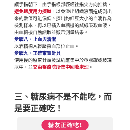
讓手指朝下，由手指根部輕輕往指尖方向推擠，
避免過度用力擠壓
，以免滲出組織液而造成測出
來的數值可能偏低。擠出約紅豆大小的血滴作為
檢測樣本，再以已插入血糖機的試紙吸取血液，
由血糖機自動讀取並顯示測量結果。
步驟八、止血與清潔
以酒精棉片輕壓採血部位止血。
步驟九、正確棄置針具
使用後的廢棄針頭及試紙應集中於塑膠罐或玻璃
瓶中，並
交由醫療院所集中回收處理
。
三、糖尿病不是不能吃，而
是要正確吃！