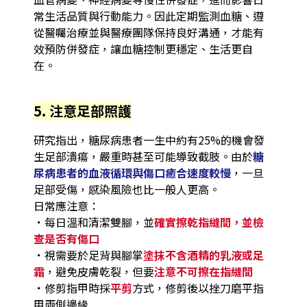
常生活品質與行動能力。因此定期監測血糖、遵
從醫囑治療並與醫療團隊保持良好溝通，才能有
效預防併發症，讓血糖控制更穩定、生活更自
在。
5. 注意足部照護
研究指出，糖尿病患者一生中約有25%的機會發
生足部潰瘍，嚴重時甚至可能導致截肢。由於
糖
尿病患者的血液循環與傷口癒合速度較慢
，一旦
足部受傷，感染風險也比一般人更高。
日常應注意：
．
每日溫和清潔雙腳，並
確實擦乾指縫間，並檢
查是否有傷口
．
視需要於足背與腳掌
塗抹不含酒精的乳液或足
霜
，避免皮膚乾裂，但要
注意不可擦在指縫間
．
修剪指甲時採
平剪
方式，修剪後以挫刀磨平指
甲兩側邊緣