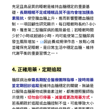
充足且高品質的睡眠是維持血糖穩定的重要基
礎，
長期睡眠不足或睡眠品質不佳均會增加胰島
素阻抗
，使空腹血糖上升，進而影響整體血糖控
制。一項回顧性研究顯示，每日睡眠時長約7-8小
時，罹患第二型糖尿病的風險最低；若睡眠時間
少於7小時或超過8小時，均可能使第二型糖尿病
發生風險增加。
因此養成規律作息、放鬆心情
(2)
並確保充足睡眠，是日常生活中穩定血糖、維持
代謝平衡的重要習慣之一。
4. 正確用藥，定期追蹤
糖尿病治療
需長期配合醫療團隊指導，按時用藥
並定期回診追蹤
是維持血糖穩定的關鍵，無論是
口服降血糖藥物或胰島素注射，都應遵照醫師指
示使用，
切勿自行停藥、減量或更改用藥方式
。
若長期疏於追蹤或血糖控制不佳，可能導致大小
血管病變、神經病變等慢性併發症，進而影響日