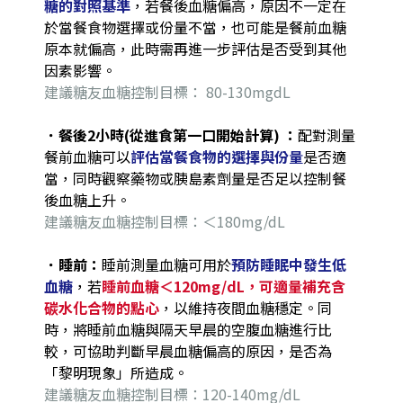
糖的對照基準
，若餐後血糖偏高，原因不一定在
於當餐食物選擇或份量不當，也可能是餐前血糖
原本就偏高，此時需再進一步評估是否受到其他
因素影響。
建議糖友血糖控制目標： 80-130mgdL
．
餐後2小時(從進食第一口開始計算) ：
配對測量
餐前血糖可以
評估當餐食物的選擇與份量
是否適
當，同時觀察藥物或胰島素劑量是否足以控制餐
後血糖上升。
建議糖友血糖控制目標：＜180mg/dL
．
睡前：
睡前測量血糖可用於
預防睡眠中發生低
血糖
，若
睡前血糖＜120mg/dL，可適量補充含
碳水化合物的點心
，以維持夜間血糖穩定。同
時，將睡前血糖與隔天早晨的空腹血糖進行比
較，可協助判斷早晨血糖偏高的原因，是否為
「黎明現象」所造成。
建議糖友血糖控制目標：120-140mg/dL