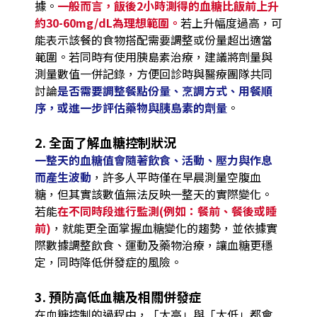
據。
一般而言，飯後2小時測得的血糖比飯前上升
約30-60mg/dL為理想範圍。
若上升幅度過高，可
能表示該餐的食物搭配需要調整或份量超出適當
範圍。若同時有使用胰島素治療，建議將劑量與
測量數值一併記錄，方便回診時與醫療團隊共同
討論
是否需要調整餐點份量、烹調方式、用餐順
序，或進一步評估藥物與胰島素的劑量
。
2. 全面了解血糖控制狀況
一整天的血糖值會隨著飲食、活動、壓力與作息
而產生波動
，許多人平時僅在早晨測量空腹血
糖，但其實該數值無法反映一整天的實際變化。
若能
在不同時段進行監測(例如：餐前、餐後或睡
前)
，就能更全面掌握血糖變化的趨勢，並依據實
際數據調整飲食、運動及藥物治療，讓血糖更穩
定，同時降低併發症的風險。
3. 預防高低血糖及相關併發症
在血糖控制的過程中，「太高」與「太低」都會