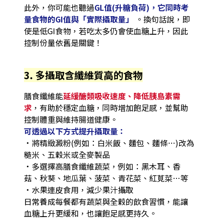
此外，你可能也聽過
GL值(升糖負荷)，它同時考
量食物的GI值與「實際攝取量」
。換句話說，即
使是低GI食物，若吃太多仍會使血糖上升，因此
控制份量依舊是關鍵！
3. 多攝取含纖維質高的食物
膳食纖維能
延緩醣類吸收速度、降低胰島素需
求
，有助於穩定血糖，同時增加飽足感，並幫助
控制體重與維持腸道健康。
可透過以下方式提升攝取量：
．
將精緻澱粉(例如：白米飯、麵包、麵條…)改為
糙米、五穀米或全麥製品
．
多選擇高膳食纖維蔬菜，例如：黑木耳、香
菇、秋葵、地瓜葉、菠菜、青花菜、紅莧菜…等
．
水果連皮食用，減少果汁攝取
日常養成每餐都有蔬菜與全穀的飲食習慣，能讓
血糖上升更緩和，也讓飽足感更持久。