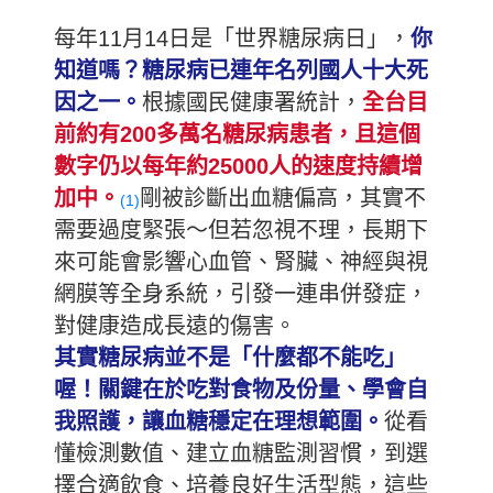
每年11月14日是「世界糖尿病日」，
你
知道嗎？糖尿病已連年名列國人十大死
因之一。
根據國民健康署統計，
全台目
前約有200多萬名糖尿病患者，且這個
數字仍以每年約25000人的速度持續增
加中。
剛被診斷出血糖偏高，其實不
(1)
需要過度緊張～但若忽視不理，長期下
來可能會影響心血管、腎臟、神經與視
網膜等全身系統，引發一連串併發症，
對健康造成長遠的傷害。
其實糖尿病並不是「什麼都不能吃」
喔！關鍵在於吃對食物及份量、學會自
我照護，讓血糖穩定在理想範圍。
從看
懂檢測數值、建立血糖監測習慣，到選
擇合適飲食、培養良好生活型態，這些