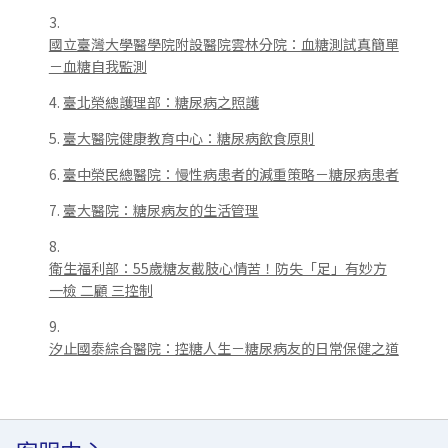
3.
國立臺灣大學醫學院附設醫院雲林分院：血糖測試真簡單
－血糖自我監測
4.
臺北榮總護理部：糖尿病之照護
5.
臺大醫院健康教育中心：糖尿病飲食原則
6.
臺中榮民總醫院：慢性病患者的減重策略－糖尿病患者
7.
臺大醫院：糖尿病友的生活管理
8.
衛生福利部：55歲糖友截肢心情苦！防失「足」有妙方
一檢 二顧 三控制
9.
汐止國泰綜合醫院：控糖人生－糖尿病友的日常保健之道