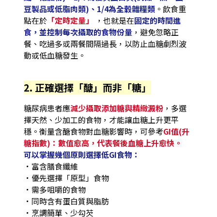
豆製品或低脂肉類)、1/4為全穀雜糧類
。飲食重
點在於
「定時定量」
，也就是在
固定的時間進
食，並控制每次攝取的食物份量
，避免忽略正
餐、吃過多或兩餐間隔過長，以防止血糖劇烈波
動或低血糖發生。
2. 正確選擇「醣」而非「糖」
糖尿病患者應
減少攝取添加糖與精緻澱粉
，多選
擇天然、少加工的食物，才能讓血糖上升更平
穩。衡量含醣食物對血糖影響時，可參考
GI值(升
糖指數)：數值愈高，代表餐後血糖上升愈快。
可以掌握幾個原則選擇低GI食物：
．
富含膳食纖維
．
優先選擇「原型」食物
．
需多咀嚼的食物
．
同時含有蛋白質與脂肪
．
烹調簡單、少勾芡