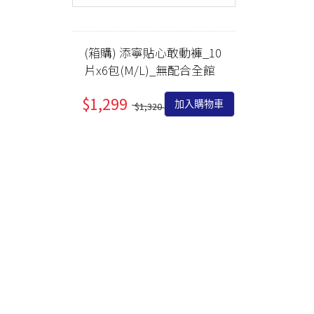
(箱購) 添寧貼心敢動褲_10
片x6包(M/L)_無配合全館
滿額贈
$1,299
加入購物車
$1,320