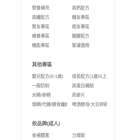
營養補充
高鈣配方
高纖配方
糖友專區
腎友專區
癌友專區
療養專區
關鍵配方
機能專區
管灌適用
其他專區
嬰兒配方(0-1歲)
成長配方(1歲以上)
一般奶粉
高蛋白補給
米精/麥精
燕麥片
增稠/代糖/膳食纖維
啤酒酵母/大豆卵磷脂
依品牌(成人)
金補體素
力增飲