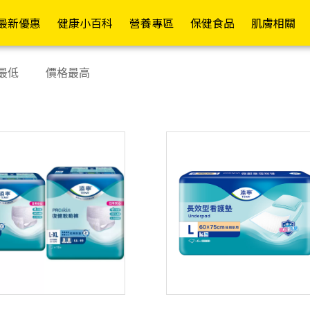
員權益✦
最新優惠
健康小百科
營養專區
保健食品
肌膚相關
常護理
依功能
各式營養品
醫療器材
依成分
其他專區
成人紙褲
護具專區
行動復能
依品牌
依
依
最低
價格最高
舒緩精油/軟膏
日常補給
營養補充
額/耳溫槍
維生素B/C
嬰兒配方(0-1歲)
褲型
護腕
輪椅A款
Mora
假牙清潔/黏著
促進代謝
高鈣配方
體重計/體脂計
維生素D/E/K
成長配方(1歲以上)
黏貼型
護肘
輪椅B款
Kame
退熱貼/冰敷袋
防禦升級
高纖配方
洗鼻器
綜合維生素/礦物質
一般奶粉
看護墊
護腰
輪椅坐墊
La Ro
寶水
塑膠手套/檢診手套
康復調理
糖友專區
血壓計
魚油/EPA/DHA/磷蝦油
高蛋白補給
替換式尿片
護膝
助行器
CeraV
藥盒/餵藥器/切藥器
補氣養身
腎友專區
血糖機
納豆紅麴/苦瓜胜
米精/麥精
iD怡大
護踝
助步車
肽/Q10
Pharm
隱形眼鏡/眼周用品
舒緩潤喉
癌友專區
檢測試紙
燕麥片
添寧
散步車
鈣/葡萄糖胺/UCII
Cavai
消化舒暢
療養專區
熱敷墊
增稠/代糖/膳食纖維
包大人
四腳拐
葉黃素/蝦紅素/山桑
Cetap
窈窕美型
關鍵配方
生髮帽
啤酒酵母/大豆卵磷脂
來復易
手杖/拐杖
子/玻尿酸
Hands
舒敏防護
機能專區
行動輔助
棗精/人蔘/雞精