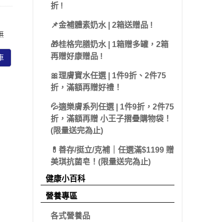
 派翠
折 !
藻體康
益節
 海昌
📌金補體素奶水 | 2箱送贈品 !
無
力強
糖老爹
olatum 曼秀雷
🎁桂格完膳奶水 | 1箱贈多罐，2箱
三多
娘家
再贈好康贈品 !
車
克寧
皇鼎
🎀理膚寶水任選 | 1件9折、2件75
Sakuyo
折，滿額再贈好禮！
Dr.優護力/優沛樂
💦適樂膚系列任選 | 1件9折，2件75
折，滿額再贈 小王子摺疊購物袋！
佳兒樂
(限量送完為止)
小兒利撒爾
💊善存/挺立/克補｜任選滿$1199 贈
美琪抗菌皂！(限量送完為止)
健康小百科
營養專區
各式營養品