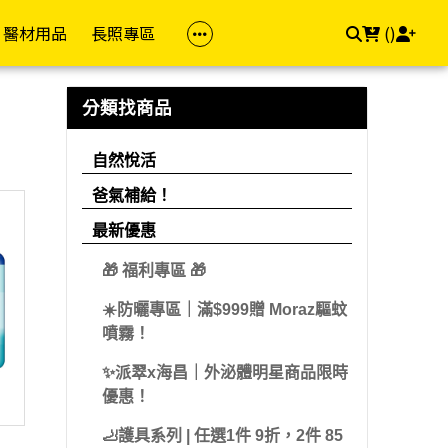
醫材用品
長照專區
(
)
族群
品牌(成人)
防護專區
居家照顧
依品牌
依品牌(兒童)
幸福專區
飲食專區
分類找商品
z 茉娜姿
樂齡專區
金補體素
醫療口罩
馬桶椅
自然悅活
雪印
私密用品
飲食輔助
自然悅活
dis 卡媚迪施
女性專區
力增飲
酒精/消毒用品
洗澡椅
精準富康
明治
素食專區
爸氣補給！
che-Posay 理膚
男性專區
桂格/桂格完膳
浴廁輔助
善存/挺立/克補
雀巢
用藥輔助
最新優惠
兒童專區
偉力健
照顧床
Hi-Q 褐抑定
桂格
🎁 福利專區 🎁
e 適樂膚
孕媽咪專區
倍速癌症/倍速益
悠活原力
亞培
☀️防曬專區｜滿$999贈 Moraz驅蚊
aceris 法瑪仕
素食專區
亞培
維格VITA-VIGOR
佑爾康
噴霧！
llès 卡維亞
送禮專區
益富
美孕佳
新諾兒
✨派翠x海昌｜外泌體明星商品限時
hil 舒特膚
優惠！
達特仕
桂格
美強生
Work 手護適
🦶護具系列 | 任選1件 9折，2件 85
立得康
三多
兒童補體素