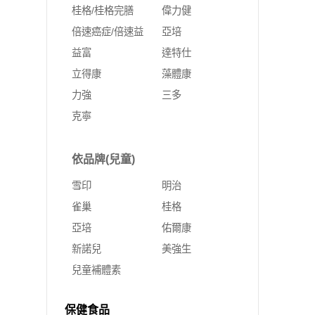
桂格/桂格完膳
偉力健
倍速癌症/倍速益
亞培
益富
達特仕
立得康
藻體康
力強
三多
克寧
依品牌(兒童)
雪印
明治
雀巢
桂格
亞培
佑爾康
新諾兒
美強生
兒童補體素
保健食品