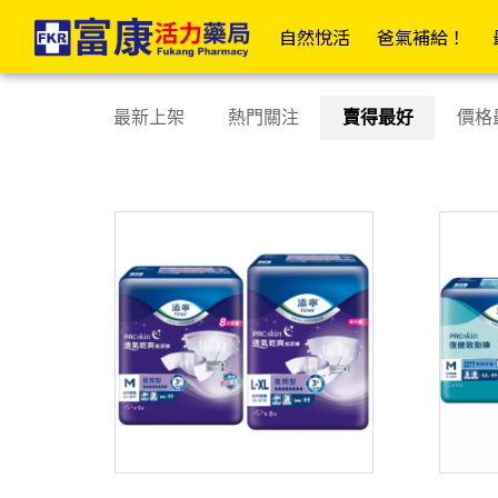
添寧 | 富康活力藥局購物商城
✦富康企業網✦
✦富康門市總覽✦
✦會
自然悅活
爸氣補給！
居家衛材
日
最新上架
熱門關注
賣得最好
價格
📣傷口照護大全
OK繃/防水繃
紗布/人工皮/敷料
防水貼/防水薄膜
透氣膠帶/矽膠帶/繃帶
棉(花)棒/棉球/壓舌板
美容膠/疤痕/傷口護理
酒精棉片/優碘棉片
家用醫療包