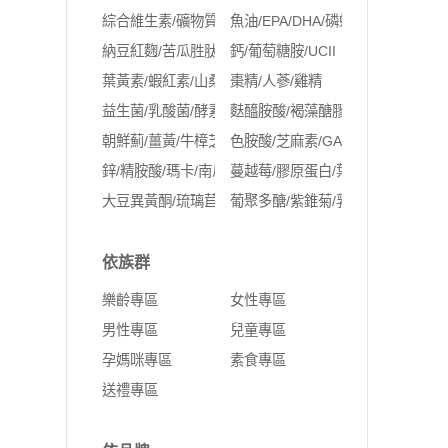
綜合維生素/礦物質
魚油/EPA/DHA/磷蝦油
納豆紅麴/苦瓜胜肽/Q10
鈣/葡萄糖胺/UCII
葉黃素/蝦紅素/山桑子/玻尿酸
棗精/人蔘/雞精
益生菌/乳酸菌/酵素
麩醯胺酸/褐藻醣膠
朝鮮薊/薑黃/牛樟芝/紅景天
色胺酸/芝麻素/GABA
鋅/精胺酸/瑪卡/南瓜籽
蔓越莓/膠原蛋白/葉酸/鐵/NMN
大豆異黃酮/琉璃苣油/月見草油/聖潔莓/肌醇
葡聚多醣/紫錐菊/乳鐵蛋白
依族群
樂齡專區
女性專區
男性專區
兒童專區
孕媽咪專區
素食專區
送禮專區