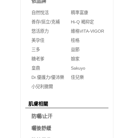
依品牌
自然悅活
精準富康
善存/挺立/克補
Hi-Q 褐抑定
悠活原力
維格VITA-VIGOR
美孕佳
桂格
三多
益節
糖老爹
娘家
皇鼎
Sakuyo
Dr.優護力/優沛樂
佳兒樂
小兒利撒爾
肌膚相關
防曬/止汗
曬後舒緩