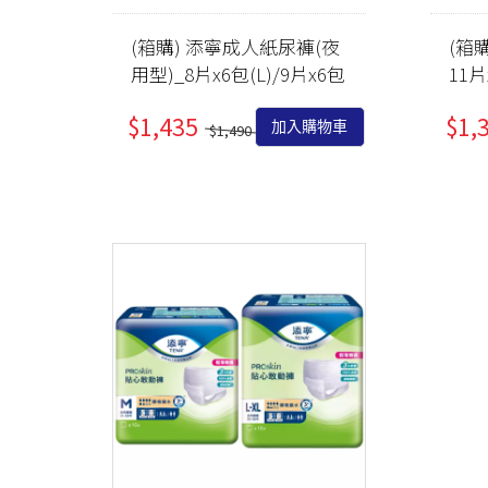
(箱購) 添寧成人紙尿褲(夜
(箱
用型)_8片x6包(L)/9片x6包
11片
(M)_無配合全館滿額贈...
(L
$1,435
$1,
加入購物車
$1,490