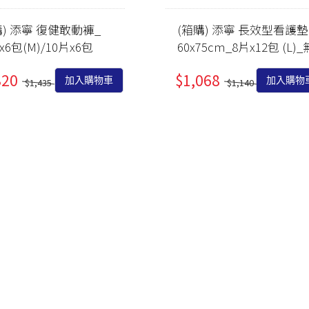
PEZRI
明亮視界
管灌適用
益生菌/乳酸菌/酵素
購) 添寧 復健敢動褲_
(箱購) 添寧 長效型看護墊
MGRs
x6包(M)/10片x6包
60x75cm_8片x12包 (L)_
關鍵靈活
麩醯胺酸/褐藻醣膠
Menth
)_無配合全館滿額贈
配合全館滿額贈
日常舒緩
朝鮮薊/薑黃/牛樟芝/
敦
320
$1,068
加入購物車
加入購物
$1,435
$1,140
紅景天
紓壓好眠
色胺酸/芝麻素/GABA
思緒清晰
鋅/精胺酸/瑪卡/南瓜
私密防護
籽
養顏美容
蔓越莓/膠原蛋白/葉
酸/鐵/NMN
月月呵護
大豆異黃酮/琉璃苣油/
雄風再現
月見草油/聖潔莓/肌醇
強健法絲
葡聚多醣/紫錐菊/乳鐵
蛋白
代謝結晶