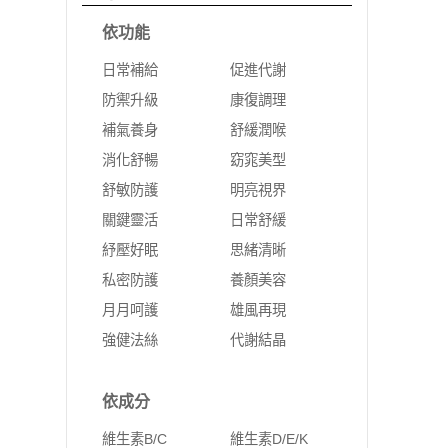
依功能
日常補給
促進代謝
防禦升級
康復調理
補氣養身
舒緩潤喉
消化舒暢
窈窕美型
舒敏防護
明亮視界
關鍵靈活
日常舒緩
紓壓好眠
思緒清晰
私密防護
養顏美容
月月呵護
雄風再現
強健法絲
代謝結晶
依成分
維生素B/C
維生素D/E/K