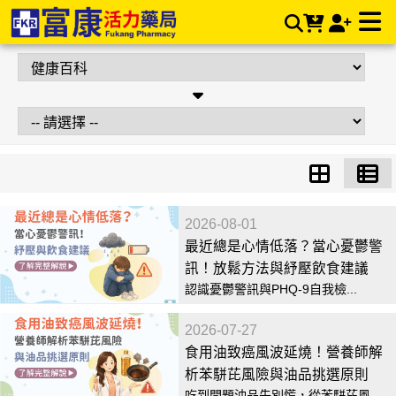
健康百科 | 富康活力藥局購物商城
2026-08-01
最近總是心情低落？當心憂鬱警
訊！放鬆方法與紓壓飲食建議
認識憂鬱警訊與PHQ-9自我檢...
2026-07-27
食用油致癌風波延燒！營養師解
析苯駢芘風險與油品挑選原則
吃到問題油品先別慌，從苯駢芘風...