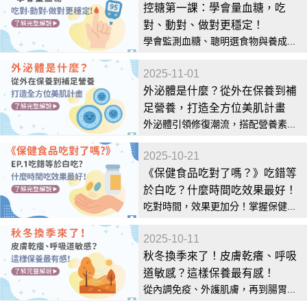
控糖第一課：學會量血糖，吃
對、動對、做對更穩定！
學會監測血糖、聰明選食物與養成...
2025-11-01
外泌體是什麼？從外在保養到補
足營養，打造全方位美肌計畫
外泌體引領修復潮流，搭配營養素...
2025-10-21
《保健食品吃對了嗎？》吃錯等
於白吃？什麼時間吃效果最好！
吃對時間，效果更加分！掌握保健...
2025-10-11
秋冬換季來了！皮膚乾癢、呼吸
道敏感？這樣保養最有感！
從內調免疫、外護肌膚，再到腸胃...