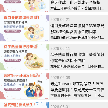
爽大作戰，止汗劑成分全解析
解密止汗劑核心成分，看鋁鹽如何...
2026-06-21
傷口要乾燥還是濕潤？認識常見
敷料種類與影響癒合的因素
傷口該保持乾燥還是濕潤？不同敷...
2026-06-11
粽子熱量排行榜出爐！營養師教
你端午節吃粽不怕胖
端午節吃粽應景又美味，但不同種...
2026-06-09
最近Threads都在討論它！痘痘
藥要怎麼挑？常見成分一次看懂
痘痘真的不是「有擦就會好」！不...
2026-06-01