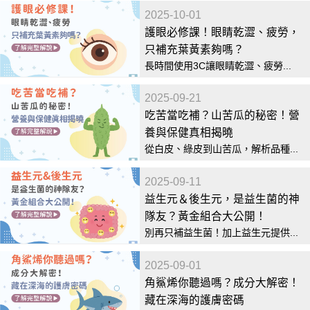
2025-10-01
護眼必修課！眼睛乾澀、疲勞，
只補充葉黃素夠嗎？
長時間使用3C讓眼睛乾澀、疲勞...
2025-09-21
吃苦當吃補？山苦瓜的秘密！營
養與保健真相揭曉
從白皮、綠皮到山苦瓜，解析品種...
2025-09-11
益生元＆後生元，是益生菌的神
隊友？黃金組合大公開！
別再只補益生菌！加上益生元提供...
2025-09-01
角鯊烯你聽過嗎？成分大解密！
藏在深海的護膚密碼