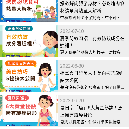
擔心烤肉肥了身材？必吃烤肉食
材清單與熱量大解析！
中秋節團圓少不了烤肉，甜不辣、...
2022-07-10
夏季防蚊四招！有效防蚊成分在
這裡！
夏天總是伴隨惱人的蚊子，防蚊多...
2022-06-30
拒當夏日黑美人！美白技巧5秘
訣大公開！
美白沒有你想的那麼累！除了日常...
2022-06-20
夏日享「瘦」6大黃金秘訣！馬
上擁有纖瘦身形
夏天即將來臨～你做好準備迎接夏...