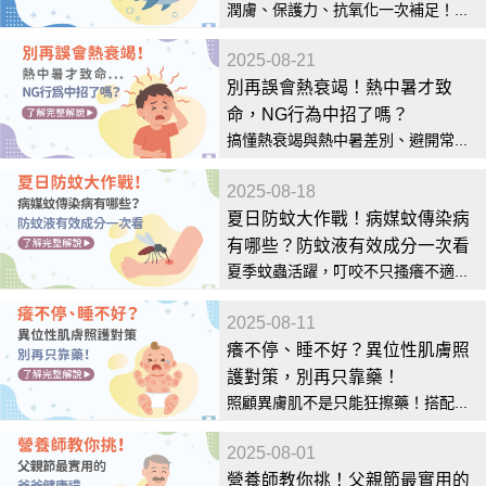
潤膚、保護力、抗氧化一次補足！...
2025-08-21
別再誤會熱衰竭！熱中暑才致
命，NG行為中招了嗎？
搞懂熱衰竭與熱中暑差別、避開常...
2025-08-18
夏日防蚊大作戰！病媒蚊傳染病
有哪些？防蚊液有效成分一次看
夏季蚊蟲活躍，叮咬不只搔癢不適...
2025-08-11
癢不停、睡不好？異位性肌膚照
護對策，別再只靠藥！
照顧異膚肌不是只能狂擦藥！搭配...
2025-08-01
營養師教你挑！父親節最實用的