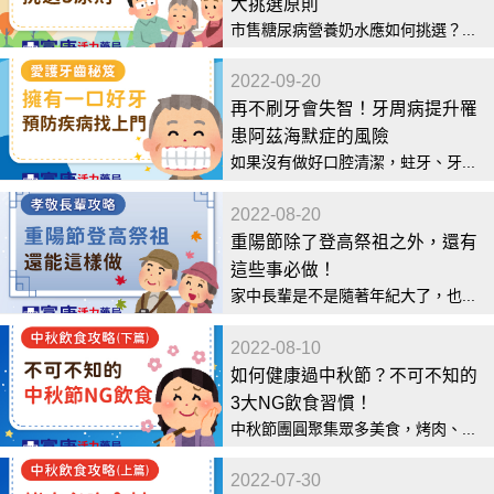
大挑選原則
市售糖尿病營養奶水應如何挑選？...
2022-09-20
再不刷牙會失智！牙周病提升罹
患阿茲海默症的風險
如果沒有做好口腔清潔，蛀牙、牙...
2022-08-20
重陽節除了登高祭祖之外，還有
這些事必做！
家中長輩是不是隨著年紀大了，也...
2022-08-10
如何健康過中秋節？不可不知的
3大NG飲食習慣！
中秋節團圓聚集眾多美食，烤肉、...
2022-07-30