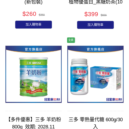
(新包裝)
植物優蛋白_黑糖奶茶(10
入隨身包)
$260
$399
$350
$600
加入購物車
加入購物車
全素
【多件優惠】三多 羊奶粉
三多 零熱量代糖 600g/30
800g_效期: 2028.11
入