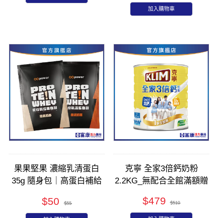
加入購物車
果果堅果 濃縮乳清蛋白
克寧 全家3倍鈣奶粉
35g 隨身包｜高蛋白補給
2.2KG_無配合全館滿額贈
｜健身運動營養
$479
$50
$510
$55