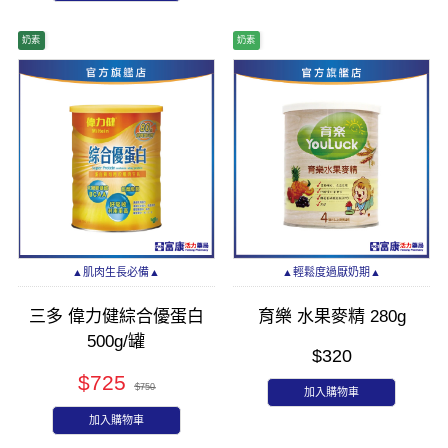
奶素
奶素
▲肌肉生長必備▲
▲輕鬆度過厭奶期▲
三多 偉力健綜合優蛋白
育樂 水果麥精 280g
500g/罐
$320
$725
$750
加入購物車
加入購物車