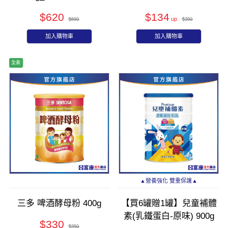
$620
$134
$699
$390
加入購物車
加入購物車
全素
▲營養強化 雙重保護▲
三多 啤酒酵母粉 400g
【買6罐贈1罐】兒童補體
素(乳鐵蛋白-原味) 900g
$330
$350