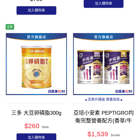
加入購物車
加入購物車
全素
▲全新升級版 營養加倍▲
三多 大豆卵磷脂300g
亞培小安素 PEPTIGRO均
衡完整營養配方(香草/牛
$260
$320
奶) 1600g
$1,539
$1,590
加入購物車