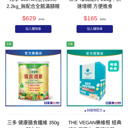
2.2kg_無配合全館滿額贈
速增稠 方便進食
$629
$165
$749
$250
加入購物車
加入購物車
全素
全素
▲純植物配方▲
三多 健康膳食纖維 350g
THE VEGAN樂維根 經典