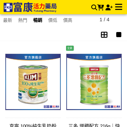
其他專區 | 富康活力藥局購物商城
1 / 4
最新
熱門
暢銷
價低
價高
全素
克寧 100%純生乳奶粉
三多 增稠配方 216g｜快