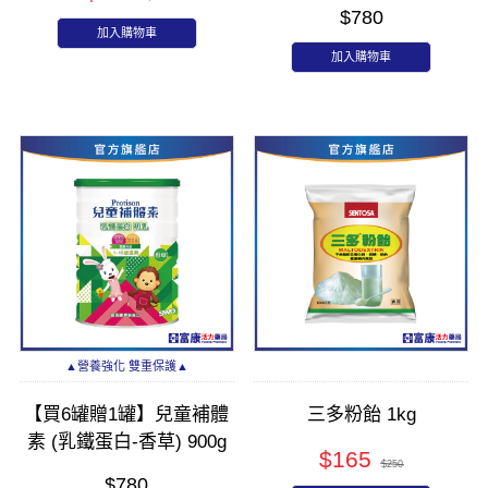
$780
加入購物車
加入購物車
▲營養強化 雙重保護▲
【買6罐贈1罐】兒童補體
三多粉飴 1kg
素 (乳鐵蛋白-香草) 900g
$165
$250
$780