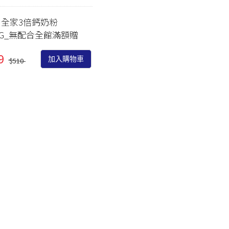
PEZRI
明亮視界
管灌適用
益生菌/乳酸菌/酵素
 全家3倍鈣奶粉
MGRs
2KG_無配合全館滿額贈
關鍵靈活
麩醯胺酸/褐藻醣膠
Menth
日常舒緩
朝鮮薊/薑黃/牛樟芝/
敦
9
加入購物車
$510
紅景天
紓壓好眠
色胺酸/芝麻素/GABA
思緒清晰
鋅/精胺酸/瑪卡/南瓜
私密防護
籽
養顏美容
蔓越莓/膠原蛋白/葉
酸/鐵/NMN
月月呵護
大豆異黃酮/琉璃苣油/
雄風再現
月見草油/聖潔莓/肌醇
強健法絲
葡聚多醣/紫錐菊/乳鐵
蛋白
代謝結晶