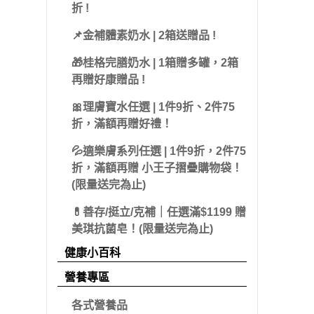
 派翠
折 !
藻體康
益節
 海昌
📌金補體素奶水 | 2箱送贈品 !
力強
糖老爹
olatum 曼秀雷
🎁桂格完膳奶水 | 1箱贈多罐，2箱
三多
娘家
再贈好康贈品 !
克寧
皇鼎
🎀理膚寶水任選 | 1件9折、2件75
Sakuyo
折，滿額再贈好禮！
Dr.優護力/優沛樂
💦適樂膚系列任選 | 1件9折，2件75
折，滿額再贈 小王子摺疊購物袋！
佳兒樂
(限量送完為止)
小兒利撒爾
💊善存/挺立/克補｜任選滿$1199 贈
美琪抗菌皂！(限量送完為止)
健康小百科
營養專區
各式營養品