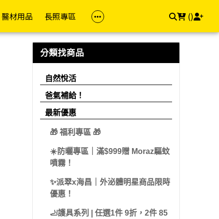
醫材用品
長照專區
(
)
族群
品牌(成人)
防護專區
居家照顧
依品牌
依品牌(兒童)
幸福專區
飲食專區
分類找商品
z 茉娜姿
樂齡專區
金補體素
醫療口罩
馬桶椅
自然悅活
雪印
私密用品
飲食輔助
自然悅活
dis 卡媚迪施
女性專區
力增飲
酒精/消毒用品
洗澡椅
精準富康
明治
素食專區
爸氣補給！
che-Posay 理膚
男性專區
桂格/桂格完膳
浴廁輔助
善存/挺立/克補
雀巢
用藥輔助
最新優惠
兒童專區
偉力健
照顧床
Hi-Q 褐抑定
桂格
🎁 福利專區 🎁
e 適樂膚
孕媽咪專區
倍速癌症/倍速益
悠活原力
亞培
☀️防曬專區｜滿$999贈 Moraz驅蚊
aceris 法瑪仕
素食專區
亞培
維格VITA-VIGOR
佑爾康
噴霧！
llès 卡維亞
送禮專區
益富
美孕佳
新諾兒
✨派翠x海昌｜外泌體明星商品限時
hil 舒特膚
優惠！
達特仕
桂格
美強生
Work 手護適
🦶護具系列 | 任選1件 9折，2件 85
立得康
三多
兒童補體素