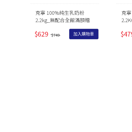
克寧 100%純生乳奶粉
克寧
2.2kg_無配合全館滿額贈
2.
$629
$47
加入購物車
$749