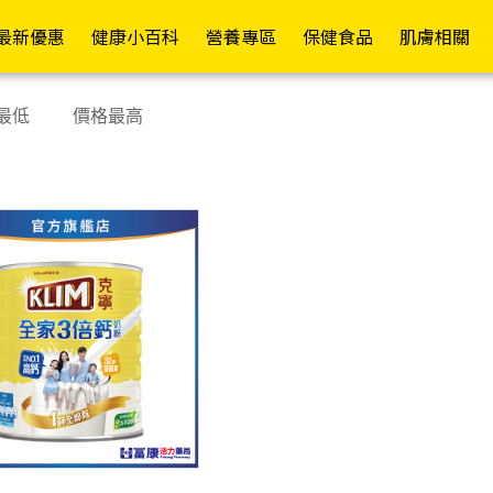
員權益✦
最新優惠
健康小百科
營養專區
保健食品
肌膚相關
常護理
依功能
各式營養品
醫療器材
依成分
其他專區
成人紙褲
護具專區
行動復能
依品牌
依
依
最低
價格最高
舒緩精油/軟膏
日常補給
營養補充
額/耳溫槍
維生素B/C
嬰兒配方(0-1歲)
褲型
護腕
輪椅A款
Mora
假牙清潔/黏著
促進代謝
高鈣配方
體重計/體脂計
維生素D/E/K
成長配方(1歲以上)
黏貼型
護肘
輪椅B款
Kame
退熱貼/冰敷袋
防禦升級
高纖配方
洗鼻器
綜合維生素/礦物質
一般奶粉
看護墊
護腰
輪椅坐墊
La Ro
寶水
塑膠手套/檢診手套
康復調理
糖友專區
血壓計
魚油/EPA/DHA/磷蝦油
高蛋白補給
替換式尿片
護膝
助行器
CeraV
藥盒/餵藥器/切藥器
補氣養身
腎友專區
血糖機
納豆紅麴/苦瓜胜
米精/麥精
iD怡大
護踝
助步車
肽/Q10
Pharm
隱形眼鏡/眼周用品
舒緩潤喉
癌友專區
檢測試紙
燕麥片
添寧
散步車
鈣/葡萄糖胺/UCII
Cavai
消化舒暢
療養專區
熱敷墊
增稠/代糖/膳食纖維
包大人
四腳拐
葉黃素/蝦紅素/山桑
Cetap
窈窕美型
關鍵配方
生髮帽
啤酒酵母/大豆卵磷脂
來復易
手杖/拐杖
子/玻尿酸
Hands
舒敏防護
機能專區
行動輔助
棗精/人蔘/雞精