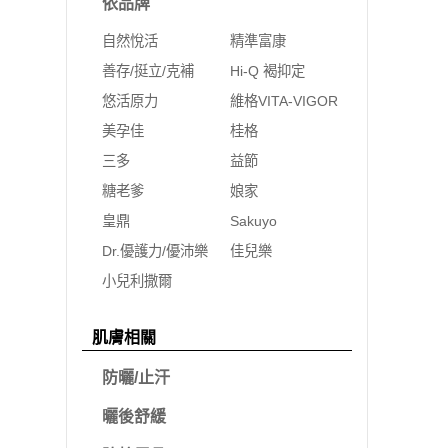
依品牌
自然悅活
精準富康
善存/挺立/克補
Hi-Q 褐抑定
悠活原力
維格VITA-VIGOR
美孕佳
桂格
三多
益節
糖老爹
娘家
皇鼎
Sakuyo
Dr.優護力/優沛樂
佳兒樂
小兒利撒爾
肌膚相關
防曬/止汗
曬後舒緩