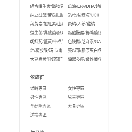
綜合維生素/礦物質
魚油/EPA/DHA/磷蝦油
納豆紅麴/苦瓜胜肽/Q10
鈣/葡萄糖胺/UCII
葉黃素/蝦紅素/山桑子/玻尿酸
棗精/人蔘/雞精
益生菌/乳酸菌/酵素
麩醯胺酸/褐藻醣膠
朝鮮薊/薑黃/牛樟芝/紅景天
色胺酸/芝麻素/GABA
鋅/精胺酸/瑪卡/南瓜籽
蔓越莓/膠原蛋白/葉酸/鐵/NMN
大豆異黃酮/琉璃苣油/月見草油/聖潔莓/肌醇
葡聚多醣/紫錐菊/乳鐵蛋白
依族群
樂齡專區
女性專區
男性專區
兒童專區
孕媽咪專區
素食專區
送禮專區