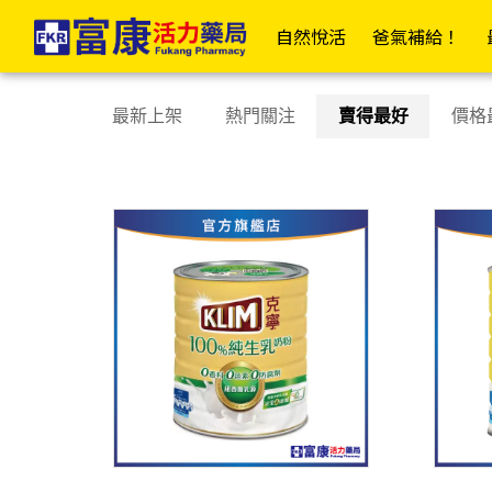
克寧 | 富康活力藥局購物商城
✦富康企業網✦
✦富康門市總覽✦
✦會
自然悅活
爸氣補給！
居家衛材
日
最新上架
熱門關注
賣得最好
價格
📣傷口照護大全
OK繃/防水繃
紗布/人工皮/敷料
防水貼/防水薄膜
透氣膠帶/矽膠帶/繃帶
棉(花)棒/棉球/壓舌板
美容膠/疤痕/傷口護理
酒精棉片/優碘棉片
家用醫療包