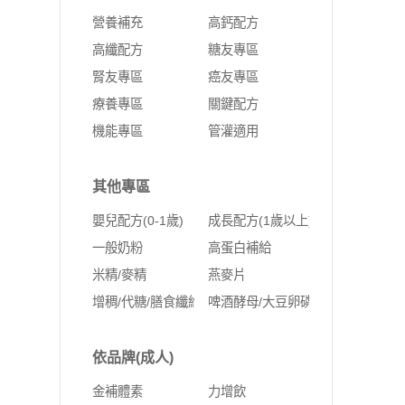
營養補充
高鈣配方
高纖配方
糖友專區
腎友專區
癌友專區
療養專區
關鍵配方
機能專區
管灌適用
其他專區
嬰兒配方(0-1歲)
成長配方(1歲以上)
一般奶粉
高蛋白補給
米精/麥精
燕麥片
增稠/代糖/膳食纖維
啤酒酵母/大豆卵磷脂
依品牌(成人)
金補體素
力增飲