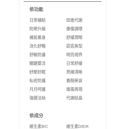
依功能
日常補給
促進代謝
防禦升級
康復調理
補氣養身
舒緩潤喉
消化舒暢
窈窕美型
舒敏防護
明亮視界
關鍵靈活
日常舒緩
紓壓好眠
思緒清晰
私密防護
養顏美容
月月呵護
雄風再現
強健法絲
代謝結晶
依成分
維生素B/C
維生素D/E/K