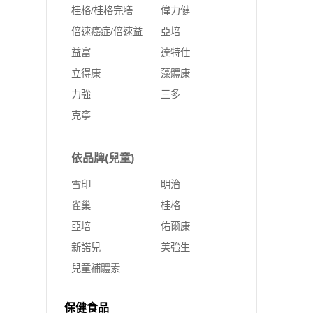
桂格/桂格完膳
偉力健
倍速癌症/倍速益
亞培
益富
達特仕
立得康
藻體康
力強
三多
克寧
依品牌(兒童)
雪印
明治
雀巢
桂格
亞培
佑爾康
新諾兒
美強生
兒童補體素
保健食品