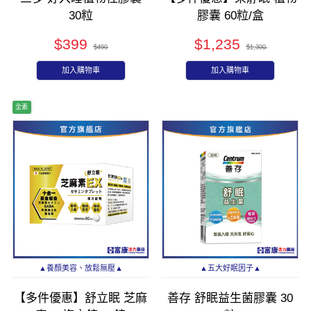
30粒
膠囊 60粒/盒
$399
$1,235
$499
$1,300
加入購物車
加入購物車
全素
▲養顏美容、放鬆無壓▲
▲五大好眠因子▲
【多件優惠】舒立眠 芝麻
善存 舒眠益生菌膠囊 30