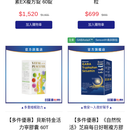
素EX複方錠 60錠
粒
$1,520
$699
$1,600
$899
加入購物車
加入購物車
全素
GABArelaX™
Sensoril®南非醉茄
▲多重睡眠助力▲
▲晚安～入夜好幫手▲
【多件優惠】貝斯特金活
【多件優惠】《自然悅
力寧膠囊 60T
活》芝麻每日好眠複方膠