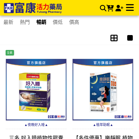
色胺酸/芝麻素/GABA | 富康活力藥局購物商城
最新
熱門
暢銷
價低
價高
全素
▲夜晚好入睡▲
▲植萃助眠▲
三多 好入睡植物性膠囊
【多件優惠】樂靜眠 植物