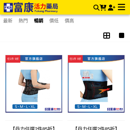
護腰 | 富康活力藥局購物商城
最新
熱門
暢銷
價低
價高
任1件 9折
任1件 9折
【丹力任選2件85折】
【丹力任選2件85折】