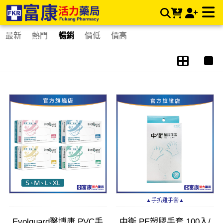
塑膠手套/檢診手套 | 富康活力藥局購物商城
最新
熱門
暢銷
價低
價高
▲手扒雞手套▲
Evolguard醫博康 PVC手
中衛 PE塑膠手套 100入/