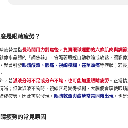
什麼是眼睛疲勞？
睛疲勞是指
長時間用力對焦後，負責眼球運動的六條肌肉與調節
就像水晶體的「調焦器」，會隨著遠近自動收縮或放鬆，讓影像
，就會引發
眼睛酸澀、脹痛、視線模糊，甚至頭痛
等症狀；若長
。
外，若
淚液分泌不足或分布不均，也可能加重眼睛疲勞
。正常情
清晰；但當淚液不夠時，視線容易變得模糊，大腦便會驅使眼睛
造成疲勞。因此可以發現，
眼睛乾澀與疲勞常常同時出現
，也是
眼睛疲勞的常見原因