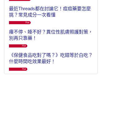
最近Threads都在討論它！痘痘藥要怎麼
挑？常見成分一次看懂
Hot
癢不停、睡不好？異位性肌膚照護對策，
別再只靠藥！
Hot
《保健食品吃對了嗎？》吃錯等於白吃？
什麼時間吃效果最好！
Hot