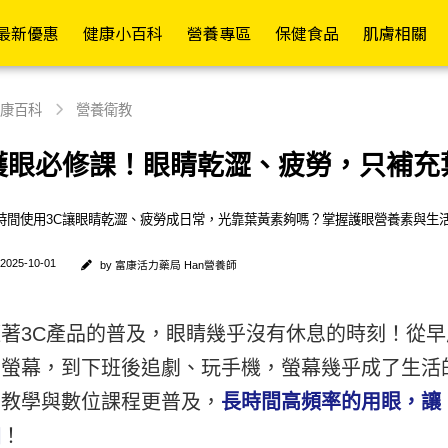
富康活力藥局購物商城
員權益✦
最新優惠
健康小百科
營養專區
保健食品
肌膚相關
常護理
依功能
各式營養品
醫療器材
依成分
其他專區
成人紙褲
護具專區
行動復能
依品牌
依
依
康百科
營養衛教
舒緩精油/軟膏
日常補給
營養補充
額/耳溫槍
維生素B/C
嬰兒配方(0-1歲)
褲型
護腕
輪椅A款
Mora
護眼必修課！眼睛乾澀、疲勞，只補充
假牙清潔/黏著
促進代謝
高鈣配方
體重計/體脂計
維生素D/E/K
成長配方(1歲以上)
黏貼型
護肘
輪椅B款
Kame
時間使用3C讓眼睛乾澀、疲勞成日常，光靠葉黃素夠嗎？掌握護眼營養素與生
退熱貼/冰敷袋
防禦升級
高纖配方
洗鼻器
綜合維生素/礦物質
一般奶粉
看護墊
護腰
輪椅坐墊
La Ro
寶水
塑膠手套/檢診手套
康復調理
糖友專區
血壓計
魚油/EPA/DHA/磷蝦油
高蛋白補給
替換式尿片
護膝
助行器
2025-10-01
by 富康活力藥局 Han營養師
CeraV
藥盒/餵藥器/切藥器
補氣養身
腎友專區
血糖機
納豆紅麴/苦瓜胜
米精/麥精
iD怡大
護踝
助步車
肽/Q10
Pharm
隱形眼鏡用品
舒緩潤喉
癌友專區
檢測試紙
燕麥片
添寧
散步車
隨著3C產品的普及，眼睛幾乎沒有休息的時刻！從
鈣/葡萄糖胺/UCII
Cavai
腦螢幕，到下班後追劇、玩手機，螢幕幾乎成了生活
消化舒暢
療養專區
熱敷墊
增稠/代糖/膳食纖維
包大人
四腳拐
葉黃素/蝦紅素/山桑
Cetap
上教學與數位課程更普及，
長時間高頻率的用眼，讓
窈窕美型
關鍵配方
生髮帽
啤酒酵母/大豆卵磷脂
來復易
手杖/拐杖
子/玻尿酸
Hands
加
！
舒敏防護
機能專區
行動輔助
棗精/人蔘/雞精