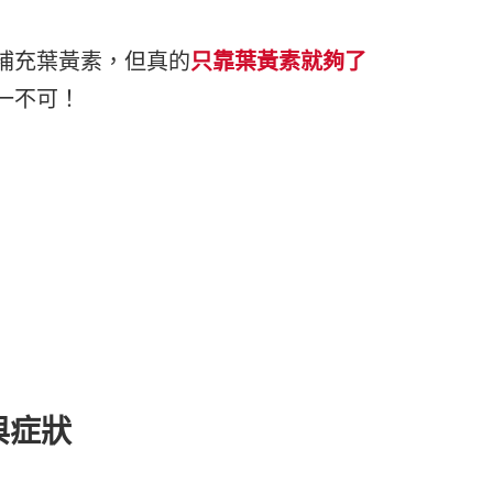
 派翠
藻體康
益節
 海昌
補充葉黃素，但真的
只靠葉黃素就夠了
力強
糖老爹
olatum 曼秀雷
一不可！
三多
娘家
克寧
皇鼎
Sakuyo
Dr.優護力/優沛樂
佳兒樂
小兒利撒爾
與症狀