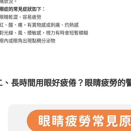
睛狀況。
眼症的常見症狀如下：
眼睛乾澀、容易疲勞
紅、酸、癢，有異物感或刺痛、灼熱感
對光線、風、煙敏感，視力有時會短暫模糊
眼內或眼角出現黏稠分泌物
二、長時間用眼好疲倦？眼睛疲勞的