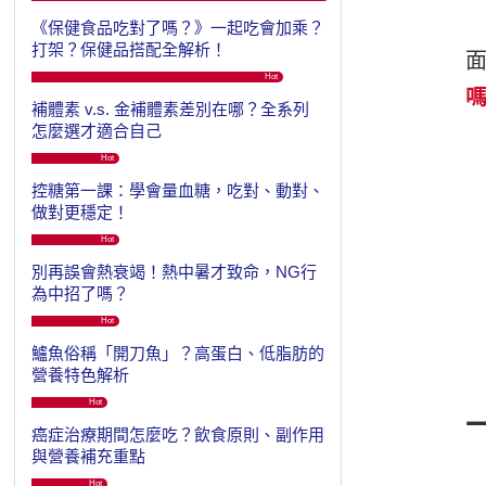
《保健食品吃對了嗎？》一起吃會加乘？
打架？保健品搭配全解析！
Hot
補體素 v.s. 金補體素差別在哪？全系列
怎麼選才適合自己
Hot
控糖第一課：學會量血糖，吃對、動對、
做對更穩定！
Hot
別再誤會熱衰竭！熱中暑才致命，NG行
為中招了嗎？
Hot
鱸魚俗稱「開刀魚」？高蛋白、低脂肪的
營養特色解析
Hot
癌症治療期間怎麼吃？飲食原則、副作用
與營養補充重點
Hot