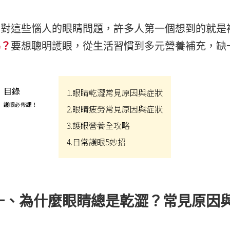
PEZRI
明亮視界
管灌適用
益生菌/乳酸菌/酵素
MGRs
面對這些惱人的眼睛問題，許多人第一個想到的就是
關鍵靈活
麩醯胺酸/褐藻醣膠
Menth
嗎？
要想聰明護眼，從生活習慣到多元營養補充，缺
日常舒緩
朝鮮薊/薑黃/牛樟芝/
敦
紅景天
紓壓好眠
色胺酸/芝麻素/GABA
思緒清晰
目錄
1.眼睛乾澀常見原因與症狀
鋅/精胺酸/瑪卡/南瓜
護眼必修課！
私密防護
2.眼睛疲勞常見原因與症狀
籽
3.護眼營養全攻略
養顏美容
蔓越莓/膠原蛋白/葉
酸/鐵/NMN
4.日常護眼5妙招
月月呵護
大豆異黃酮/琉璃苣油/
雄風再現
月見草油/聖潔莓/肌醇
強健法絲
葡聚多醣/紫錐菊/乳鐵
蛋白
一、為什麼眼睛總是乾澀？常見原因
代謝結晶