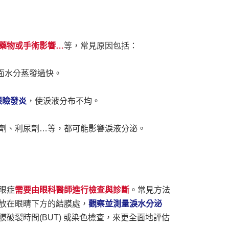
藥物或手術影響…
等，常見原因包括：
面水分蒸發過快。
眼瞼發炎
，使淚液分布不均。
劑、利尿劑…等，都可能影響淚液分泌。
眼症
需要由眼科醫師進行檢查與診斷
。常見方法
放在眼睛下方的結膜處，
觀察並測量淚水分泌
破裂時間(BUT) 或染色檢查，來更全面地評估