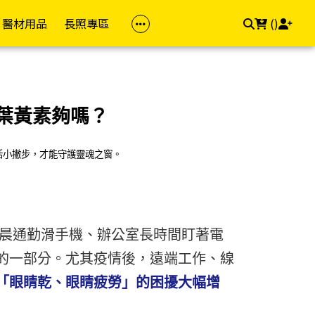
醫材用品
長照專區
(
)
族群
品牌(成人)
防護專區
居家照顧
依品牌
依品牌(兒童)
幸福專區
飲食專區
z 茉娜姿
樂齡專區
金補體素
醫療口罩
馬桶椅
自然悅活
雪印
私密用品
飲食輔助
葉黃素夠嗎？
dis 卡媚迪施
女性專區
力增飲
酒精/消毒用品
洗澡椅
精準富康
明治
素食專區
活小撇步，才能守護靈魂之窗。
che-Posay 理膚
男性專區
桂格/桂格完膳
浴廁輔助
善存/挺立/克補
雀巢
用藥輔助
兒童專區
偉力健
照顧床
Hi-Q 褐抑定
桂格
e 適樂膚
孕媽咪專區
倍速癌症/倍速益
悠活原力
亞培
aceris 法瑪仕
素食專區
亞培
維格VITA-VIGOR
佑爾康
早晨通勤滑手機、辦公室長時間盯著電
llès 卡維亞
的一部分。尤其疫情後，遠端工作、線
送禮專區
益富
美孕佳
新諾兒
hil 舒特膚
「眼睛乾、眼睛疲勞」的困擾大幅增
達特仕
桂格
美強生
Work 手護適
立得康
三多
兒童補體素