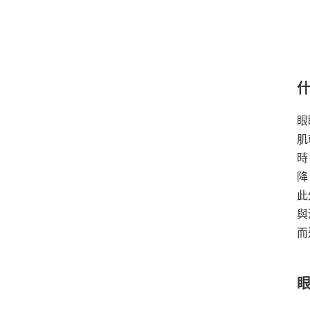
眼
肌
時
降
此
與
而