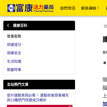
眼睛乾澀、疲勞，只補充葉黃素夠嗎？加上這成分會更好！ | 
✦富康企業網✦
✦富康門市總覽✦
✦會
自然悅活
爸氣補給！
居家衛材
日
健康百科
健
📣傷口照護大全
營養衛教
保健成分
OK繃/防水繃
長
用藥安全
紗布/人工皮/敷料
生活知識
防水貼/防水薄膜
節慶時事
透氣膠帶/矽膠帶/繃帶
棉(花)棒/棉球/壓舌板
全站熱門文章
美容膠/疤痕/傷口護理
提升運動表現必看！ 運動前後營養補充
酒精棉片/優碘棉片
與13種熱門保健成分解析
家用醫療包
Hot