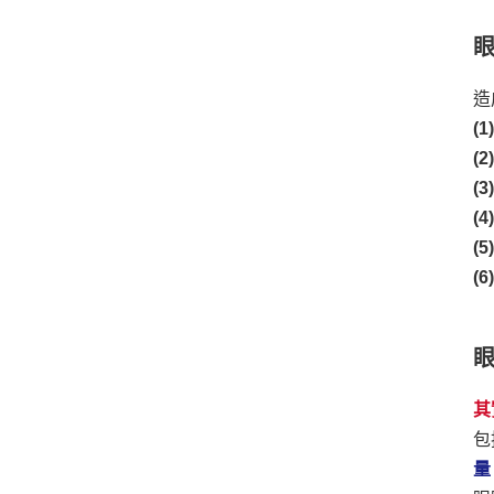
造
(
(
(
(
(
(
其
包
量