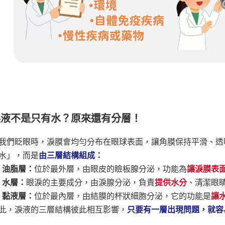
淚液不是只有水？原來還有分層！
我們眨眼時，淚膜會均勻分布在眼球表面，讓角膜保持平滑、透
水」，而是
由三層結構組成：
1) 油脂層：
位於最外層，由眼皮的瞼板腺分泌，功能為
讓淚膜表
2) 水層：
眼淚的主要成分，由淚腺分泌，負責
提供水分
、清潔眼
3) 黏液層：
位於最內層，由結膜的杯狀細胞分泌，它的功能是
讓
此，淚液的三層結構彼此相互影響，
只要有一層出現問題，就容