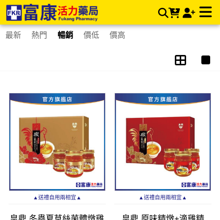
皇鼎 | 富康活力藥局購物商城
最新
熱門
暢銷
價低
價高
▲送禮自用兩相宜▲
▲送禮自用兩相宜▲
皇鼎 冬蟲夏草絲菌體燉雞
皇鼎 原味精燉+滴雞精