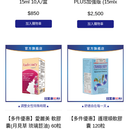
15ml 10入/盒
PLUS加強版 (15mlx
支)_30入/盒
$850
$2,500
加入購物車
加入購物車
▲調整女性特殊時期▲
▲舒適自在每一天▲
【多件優惠】愛麗美 軟膠
【多件優惠】護理順軟膠
囊(月見草 琉璃苣油) 60粒
囊 120粒