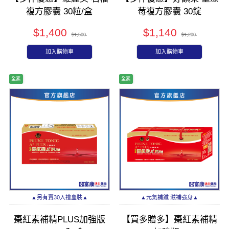
複方膠囊 30粒/盒
莓複方膠囊 30錠
$1,400
$1,140
$1,500
$1,200
加入購物車
加入購物車
全素
全素
▲另有賣30入禮盒裝▲
▲元氣補鐵 滋補強身▲
棗紅素補精PLUS加強版
【買多贈多】棗紅素補精