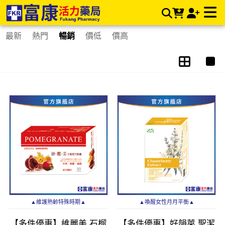
月月呵護 | 富康活力藥局購物商城
最新
熱門
暢銷
價低
價高
▲維護熟齡特殊時期▲
▲喚醒女性月月平衡▲
【多件優惠】維麗美 石榴
【多件優惠】好韻萊 聖潔