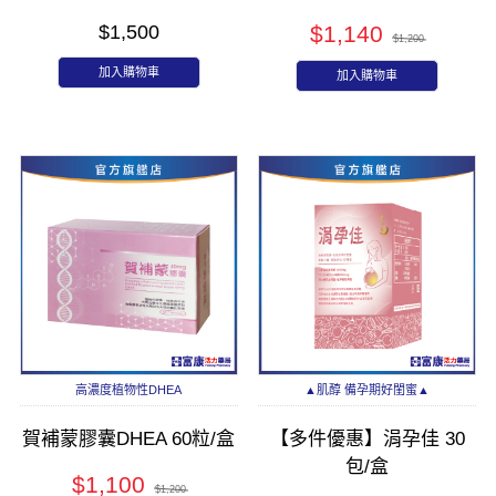
$1,500
$1,140
$1,200
加入購物車
加入購物車
高濃度植物性DHEA
▲肌醇 備孕期好閨蜜▲
賀補蒙膠囊DHEA 60粒/盒
【多件優惠】涓孕佳 30
包/盒
$1,100
$1,200