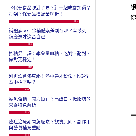
《保健食品吃對了嗎？》一起吃會加乘？
打架？保健品搭配全解析！
Hot
補體素 v.s. 金補體素差別在哪？全系列
怎麼選才適合自己
Hot
控糖第一課：學會量血糖，吃對、動對、
做對更穩定！
Hot
別再誤會熱衰竭！熱中暑才致命，NG行
為中招了嗎？
Hot
鱸魚俗稱「開刀魚」？高蛋白、低脂肪的
營養特色解析
Hot
癌症治療期間怎麼吃？飲食原則、副作用
與營養補充重點
Hot