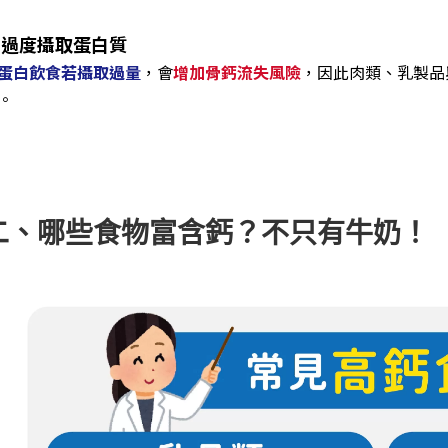
. 過度攝取蛋白質
蛋白飲食若攝取過量
，會
增加骨鈣流失風險
，因此肉類、乳製品
。
二、哪些食物富含鈣？不只有牛奶！