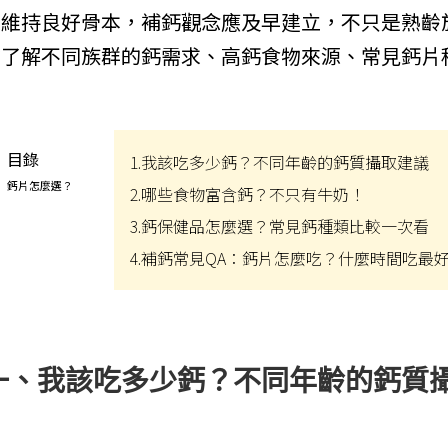
PEZRI
想維持良好骨本，補鈣觀念應及早建立，不只是熟齡
明亮視界
管灌適用
益生菌/乳酸菌/酵素
MGRs
你了解不同族群的鈣需求、高鈣食物來源、常見鈣片
關鍵靈活
麩醯胺酸/褐藻醣膠
Menth
日常舒緩
朝鮮薊/薑黃/牛樟芝/
敦
紅景天
紓壓好眠
目錄
1.我該吃多少鈣？不同年齡的鈣質攝取建議
色胺酸/芝麻素/GABA
思緒清晰
鈣片怎麼選？
2.哪些食物富含鈣？不只有牛奶！
鋅/精胺酸/瑪卡/南瓜
私密防護
籽
3.鈣保健品怎麼選？常見鈣種類比較一次看
養顏美容
蔓越莓/膠原蛋白/葉
4.補鈣常見QA：鈣片怎麼吃？什麼時間吃最
酸/鐵/NMN
月月呵護
大豆異黃酮/琉璃苣油/
雄風再現
月見草油/聖潔莓/肌醇
強健法絲
葡聚多醣/紫錐菊/乳鐵
一、我該吃多少鈣？不同年齡的鈣質
蛋白
代謝結晶