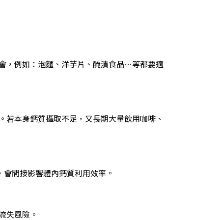
會，例如：泡麵、洋芋片、醃漬食品…等都要適
。若本身鈣質攝取不足，又長期大量飲用咖啡、
，會間接影響體內鈣質利用效率。
流失風險。