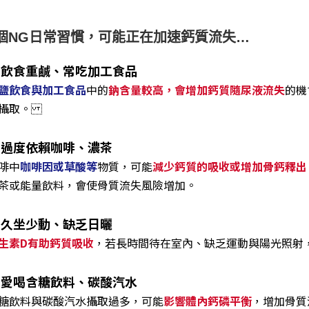
個NG日常習慣，可能正在加速鈣質流失…
. 飲食重鹹、常吃加工食品
鹽飲食與加工食品
中的
鈉含量較高，會增加鈣質隨尿液流失
的機
量攝取。
. 過度依賴咖啡、濃茶
啡中
咖啡因或草酸等
物質，可能
減少鈣質的吸收或增加骨鈣釋出
茶或能量飲料，會使骨質流失風險增加。
. 久坐少動、缺乏日曬
生素D有助鈣質吸收
，若長時間待在室內、缺乏運動與陽光照射
. 愛喝含糖飲料、碳酸汽水
糖飲料與碳酸汽水攝取過多，可能
影響體內鈣磷平衡
，增加骨質