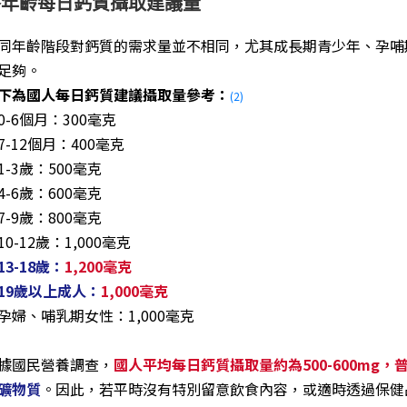
各年齡每日鈣質攝取建議量
同年齡階段對鈣質的需求量並不相同，尤其成長期青少年、孕哺
足夠。
下為國人每日鈣質建議攝取量參考：
(2)
0-6個月：300毫克
7-12個月：400毫克
1-3歲：500毫克
4-6歲：600毫克
7-9歲：800毫克
10-12歲：1,000毫克
13-18歲：
1,200毫克
19歲以上成人：
1,000毫克
孕婦、哺乳期女性：1,000毫克
據國民營養調查，
國人平均每日鈣質攝取量約為500-600mg
礦物質
。因此，若平時沒有特別留意飲食內容，或適時透過保健