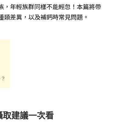
 派翠
族，年輕族群同樣不能輕忽！本篇將帶
藻體康
益節
 海昌
種類差異，以及補鈣時常見問題。
力強
糖老爹
olatum 曼秀雷
三多
娘家
克寧
皇鼎
Sakuyo
Dr.優護力/優沛樂
佳兒樂
好？
小兒利撒爾
攝取建議一次看