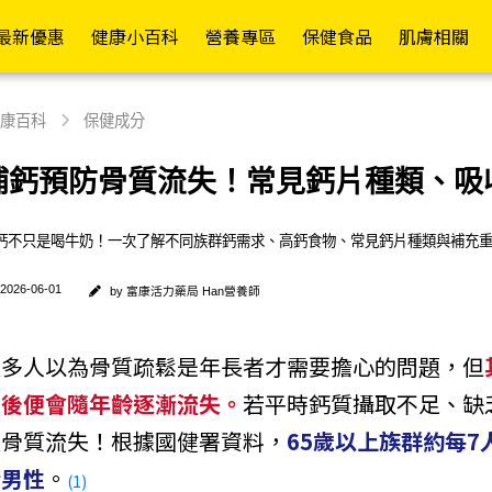
活力藥局購物商城
員權益✦
最新優惠
健康小百科
營養專區
保健食品
肌膚相關
常護理
依功能
各式營養品
醫療器材
依成分
其他專區
成人紙褲
護具專區
行動復能
依品牌
依
依
康百科
保健成分
舒緩精油/軟膏
日常補給
營養補充
額/耳溫槍
維生素B/C
嬰兒配方(0-1歲)
褲型
護腕
輪椅A款
Mora
補鈣預防骨質流失！常見鈣片種類、吸
假牙清潔/黏著
促進代謝
高鈣配方
體重計/體脂計
維生素D/E/K
成長配方(1歲以上)
黏貼型
護肘
輪椅B款
Kame
鈣不只是喝牛奶！一次了解不同族群鈣需求、高鈣食物、常見鈣片種類與補充
退熱貼/冰敷袋
防禦升級
高纖配方
洗鼻器
綜合維生素/礦物質
一般奶粉
看護墊
護腰
輪椅坐墊
La Ro
寶水
塑膠手套/檢診手套
康復調理
糖友專區
血壓計
魚油/EPA/DHA/磷蝦油
高蛋白補給
替換式尿片
護膝
助行器
2026-06-01
by 富康活力藥局 Han營養師
CeraV
藥盒/餵藥器/切藥器
補氣養身
腎友專區
血糖機
納豆紅麴/苦瓜胜
米精/麥精
iD怡大
護踝
助步車
肽/Q10
Pharm
很多人以為骨質疏鬆是年長者才需要擔心的問題，但
隱形眼鏡用品
舒緩潤喉
癌友專區
檢測試紙
燕麥片
添寧
散步車
鈣/葡萄糖胺/UCII
Cavai
之後便會隨年齡逐漸流失。
若平時鈣質攝取不足、缺
消化舒暢
療養專區
熱敷墊
增稠/代糖/膳食纖維
包大人
四腳拐
葉黃素/蝦紅素/山桑
Cetap
速骨質流失！根據國健署資料，
65歲以上族群約每
窈窕美型
關鍵配方
生髮帽
啤酒酵母/大豆卵磷脂
來復易
手杖/拐杖
子/玻尿酸
Hands
於男性
。
(1)
舒敏防護
機能專區
行動輔助
棗精/人蔘/雞精