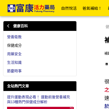
補鈣預防骨質流失！常見鈣片種類、吸收率與補充重點 | 富康
✦富康企業網✦
✦富康門市總覽✦
✦會
自然悅活
爸氣補給！
居家衛材
日
健康百科
健
📣傷口照護大全
營養衛教
保健成分
OK繃/防水繃
補
用藥安全
紗布/人工皮/敷料
生活知識
防水貼/防水薄膜
節慶時事
透氣膠帶/矽膠帶/繃帶
棉(花)棒/棉球/壓舌板
全站熱門文章
美容膠/疤痕/傷口護理
提升運動表現必看！ 運動前後營養補充
酒精棉片/優碘棉片
與13種熱門保健成分解析
家用醫療包
Hot