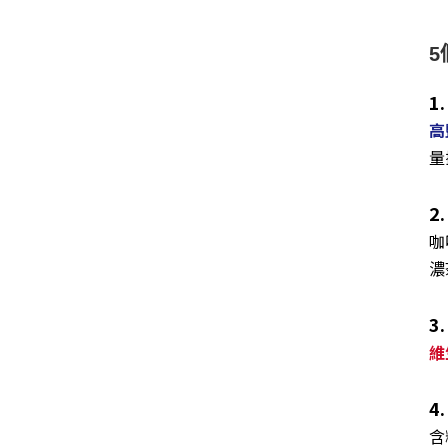
5
1
高
2
咖
濃
3
維
4
含