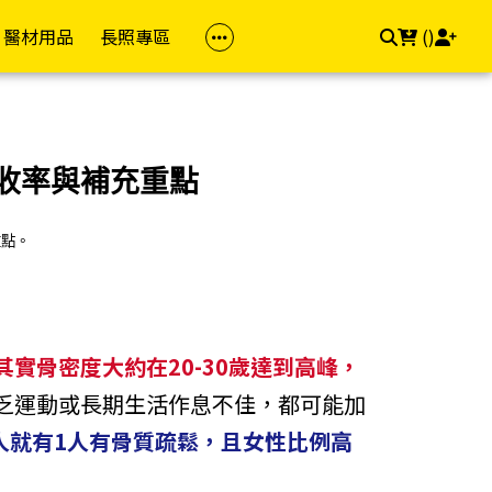
醫材用品
長照專區
(
)
族群
品牌(成人)
防護專區
居家照顧
依品牌
依品牌(兒童)
幸福專區
飲食專區
z 茉娜姿
樂齡專區
金補體素
醫療口罩
馬桶椅
自然悅活
雪印
私密用品
飲食輔助
收率與補充重點
dis 卡媚迪施
女性專區
力增飲
酒精/消毒用品
洗澡椅
精準富康
明治
素食專區
重點。
che-Posay 理膚
男性專區
桂格/桂格完膳
浴廁輔助
善存/挺立/克補
雀巢
用藥輔助
兒童專區
偉力健
照顧床
Hi-Q 褐抑定
桂格
e 適樂膚
孕媽咪專區
倍速癌症/倍速益
悠活原力
亞培
aceris 法瑪仕
其實骨密度大約在20-30歲達到高峰，
素食專區
亞培
維格VITA-VIGOR
佑爾康
llès 卡維亞
乏運動或長期生活作息不佳，都可能加
送禮專區
益富
美孕佳
新諾兒
hil 舒特膚
7人就有1人有骨質疏鬆，且女性比例高
達特仕
桂格
美強生
Work 手護適
立得康
三多
兒童補體素