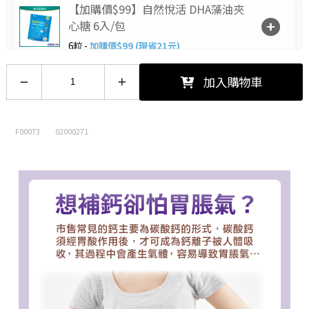
【加購價$99】自然悅活 DHA藻油夾
心糖 6入/包
6粒 -
加購價$99 (現省21元)
【加購價$10】喉力爽爽喉軟糖(枇
加入購物車
杷)12.5g
12.5/包 -
加購價$10 (現省5元)
F00073
02000271