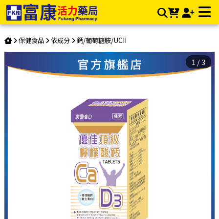
優佳 頂級檸檬酸鈣錠 120錠 | 富康活力藥局購物商城
保健食品
依成分
鈣/葡萄糖胺/UCII
1
/
3