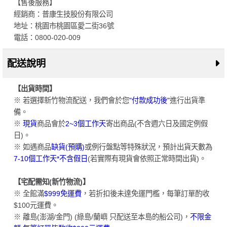
【售後服務】
經銷商：普康生技股份有限公司
地址：桃園市桃園區愛二街36號
電話：0800-020-009
配送說明
【出貨時間】
※ 若選擇新竹物流配送，我們會於您
"付款成功後"
進行出貨準
備。
※
現貨
商品會於
2~3個工作天
寄出商品(不含週六日及國定例假
日)。
※ 如遇商品
缺貨(預購)
或例行盤點等特殊狀況，預計出貨天數為
7-10個工作天*不含假日
(若實際有現貨會依照正常時間出貨)。
【宅配需知(新竹物流)】
※ 全館滿
$999免運費
，若折扣後未達免運門檻，每筆訂單酌收
$100元運費。
※ 離島(澎湖/金門) (綠島/蘭嶼 只配送至本島的船公司)，
不限金