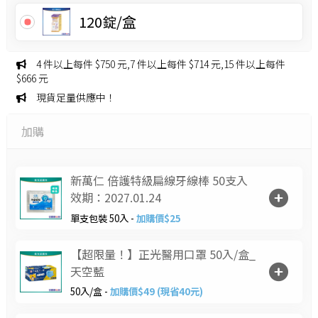
120錠/盒
4 件以上每件 $750 元,7 件以上每件 $714 元,15 件以上每件
$666 元
現貨足量供應中！
加購
新萬仁 倍護特級扁線牙線棒 50支入
效期：2027.01.24
單支包裝 50入 -
加購價$25
【超限量！】正光醫用口罩 50入/盒_
天空藍
50入/盒 -
加購價$49 (現省40元)