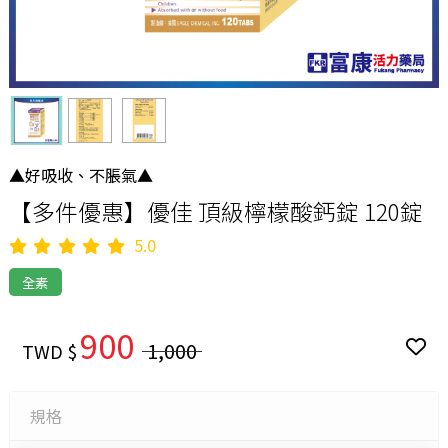
▲好吸收、不脹氣▲
【多件優惠】優佳 頂級檸檬酸鈣錠 120錠
5.0
全素
900
1,000
TWD $
規格