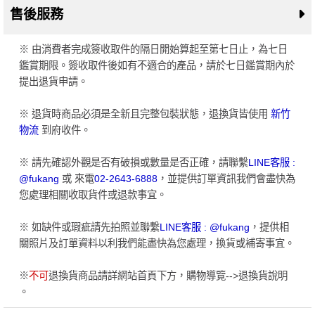
售後服務
※ 由消費者完成簽收取件的隔日開始算起至第七日止，為七日
鑑賞期限。簽收取件後如有不適合的產品，請於七日鑑賞期內於
提出退貨申請。
※ 退貨時商品必須是全新且完整包裝狀態，退換貨皆使用
新竹
物流
到府收件。
※ 請先確認外觀是否有破損或數量是否正確，請聯繫
LINE客服 :
@fukang
或 來電
02-2643-6888
，並提供訂單資訊我們會盡快為
您處理相關收取貨件或退款事宜。
※ 如缺件或瑕疵請先拍照並聯繫
LINE客服 : @fukang
，提供相
關照片及訂單資料以利我們能盡快為您處理，換貨或補寄事宜。
※
不可
退換貨商品請詳網站首頁下方，購物導覽-->退換貨說明
。