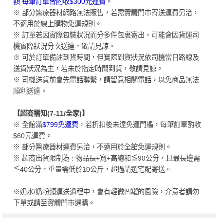
額 每筆訂單皆酌收$300元運費
。
※ 部分醫療器材網路無法販售，若需實體門市寄送運費另洽，
不適用於線上購物免運規則。
※ 訂單若因實際包裝狀況而分多件包裹寄出，可能會因貨運司
機實際狀況分次送達，敬請見諒。
※ 可於訂單備註到貨時間，但實際到貨狀況依司機當日路線及
送貨狀況為主，若未於指定時間到貨，敬請見諒。
※ 司機送貨前會先電話聯繫，請留意相關電話，以免商品無法
順利送達。
【超商需知(7-11/全家)】
※ 全館滿
$799免運費
，若折扣後未達免運門檻，每筆訂單酌收
$60元運費。
※ 部分醫療器材運費另洽，不適用於全館免運規則。
※ 超商出貨限制為 : 物品長+寬+高總和≦90公分，且最長邊需
≦40公分，重量需低於10公斤，超過請選宅配寄送。
※奶水/奶粉類運送過程中，會有輕微凹罐的風險，介意者請勿
下單或請至實體門市選購。