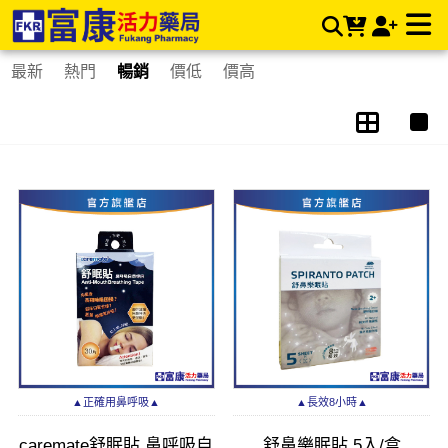
舒眠貼 | 富康活力藥局購物商城
最新
熱門
暢銷
價低
價高
▲正確用鼻呼吸▲
▲長效8小時▲
caremate舒眠貼 鼻呼吸自
舒鼻樂眠貼 5入/盒