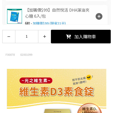
【加購價$99】自然悅活 DHA藻油夾
心糖 6入/包
6粒 -
加購價$99 (現省21元)
【加購價$10】喉力爽爽喉軟糖(枇
加入購物車
杷)12.5g
12.5/包 -
加購價$10 (現省5元)
F00078
02001099