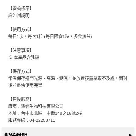
【營養標示】
詳如圖說明
【使用方式】
每日1次，每次1粒 (每日限食1粒，多食無益)
【注意事項】
※ 本產品含乳糖
【保存方式】
常溫保存避開光源、高溫、潮濕，並放置孩童拿取不及處，開封
後並盡快使用完畢
【售後服務】
廠商：聖翊生物科技有限公司
地址：台中市北區一中街148之16號2樓
服務專線：04-22258711
配送說明