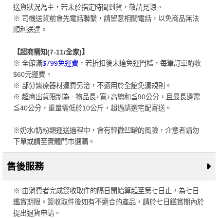
送貨狀況為主，若未於指定時間到貨，敬請見諒。
※ 司機送貨前會先電話聯繫，請留意相關電話，以免商品無法
順利送達。
【超商需知(7-11/全家)】
※ 全館滿
$799免運費
，若折扣後未達免運門檻，每筆訂單酌收
$60元運費。
※ 部分醫療器材運費另洽，不適用於全館免運規則。
※ 超商出貨限制為 : 物品長+寬+高總和≦90公分，且最長邊需
≦40公分，重量需低於10公斤，超過請選宅配寄送。
※奶水/奶粉類運送過程中，會有輕微凹罐的風險，介意者請勿
下單或請至實體門市選購。
售後服務
※ 由消費者完成簽收取件的隔日開始算起至第七日止，為七日
鑑賞期限。簽收取件後如有不適合的產品，請於七日鑑賞期內於
提出退貨申請。