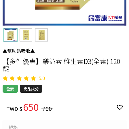
▲幫助鈣吸收▲
【多件優惠】樂益素 維生素D3(全素) 120
錠
5.0
全素
商品成分
650
700
TWD $
規格