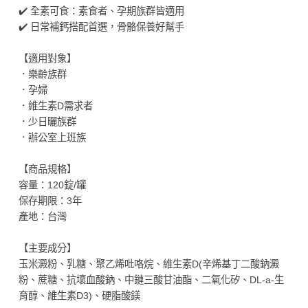
✔️ 全素可食：素食者、孕期族群皆適用
✔️ 日常補鈣搭配首選，骨骼保養好幫手
【適用對象】
．樂齡族群
．孕婦
．維生素D需求者
．少日曬族群
．辦公室上班族
【商品規格】
容量：120錠/罐
保存期限：3年
產地：台灣
【主要成分】
玉米澱粉、乳糖、聚乙烯吡咯烷、維生素D(辛烯基丁二酸鈉澱
粉、蔗糖、抗壞血酸鈉、中鏈三酸甘油酯、二氧化矽、DL-a-生
育醇、維生素D3)、硬脂酸鎂