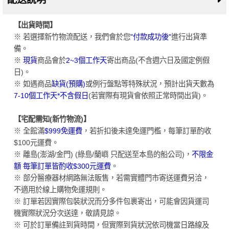
【出貨時間】
※ 若選擇新竹物流配送，我們會於您
"付款成功後"
進行出貨準
備。
※
現貨
商品會於
2~3個工作天
寄出商品(不含週六日及國定例假
日)。
※ 如遇商品
缺貨(預購)
或例行盤點等特殊狀況，預計出貨天數為
7-10個工作天*不含假日
(若實際有現貨會依照正常時間出貨)。
【宅配需知(新竹物流)】
※ 全館滿
$999免運費
，若折扣後未達免運門檻，每筆訂單酌收
$100元運費。
※ 離島(澎湖/金門) (綠島/蘭嶼 只配送至本島的船公司)，
不限金
額 每筆訂單皆酌收$300元運費
。
※ 部分醫療器材網路無法販售，若需實體門市寄送運費另洽，
不適用於線上購物免運規則。
※ 訂單若因實際包裝狀況而分多件包裹寄出，可能會因貨運司
機實際狀況分次送達，敬請見諒。
※ 可於訂單備註到貨時間，但實際到貨狀況依司機當日路線及