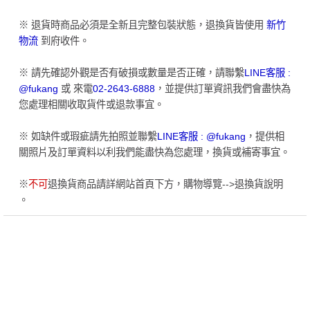
※ 退貨時商品必須是全新且完整包裝狀態，退換貨皆使用
新竹
物流
到府收件。
※ 請先確認外觀是否有破損或數量是否正確，請聯繫
LINE客服 :
@fukang
或 來電
02-2643-6888
，並提供訂單資訊我們會盡快為
您處理相關收取貨件或退款事宜。
※ 如缺件或瑕疵請先拍照並聯繫
LINE客服 : @fukang
，提供相
關照片及訂單資料以利我們能盡快為您處理，換貨或補寄事宜。
※
不可
退換貨商品請詳網站首頁下方，購物導覽-->退換貨說明
。