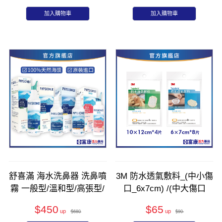
加入購物車
加入購物車
舒喜滿 海水洗鼻器 洗鼻噴
3M 防水透氣敷料_(中小傷
霧 一般型/溫和型/高張型/
口_6x7cm) /(中大傷口
加強型｜鼻腔清潔｜舒緩
_10x12cm)
$450
$65
過敏｜法國原裝｜嬰幼兒
$680
$90