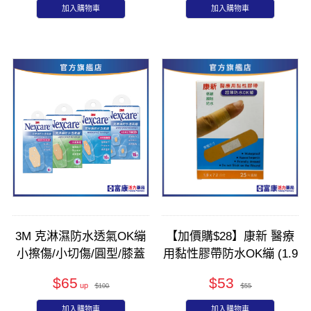
加入購物車
加入購物車
3M 克淋濕防水透氣OK繃
【加價購$28】康新 醫療
小擦傷/小切傷/圓型/膝蓋
用黏性膠帶防水OK繃 (1.9
手肘
x 7.2cm) 25片
$65
$53
$100
$55
加入購物車
加入購物車