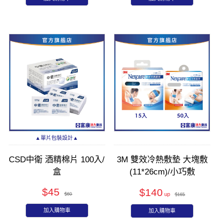
▲單片包裝設計▲
CSD中衛 酒精棉片 100入/
3M 雙效冷熱敷墊 大塊敷
盒
(11*26cm)/小巧敷
(11.5*11cm)_附布套
$45
$140
$60
$165
加入購物車
加入購物車