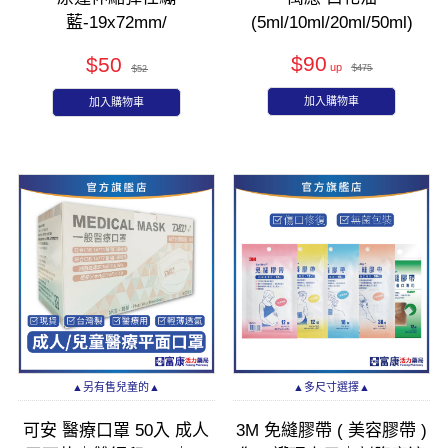
藍-19x72mm/
(5ml/10ml/20ml/50ml)
綠-25x72mm/橘-38x72mm
$90
$50
$475
$52
加入購物車
加入購物車
▲另有售兒童的▲
▲多尺寸選擇▲
可安 醫療口罩 50入 成人
3M 免縫膠帶 ( 美容膠帶 )