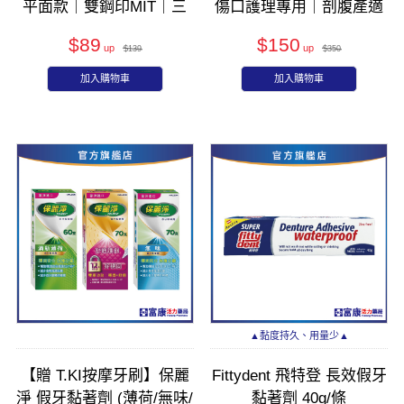
平面款｜雙鋼印MIT｜三
傷口護理專用｜剖腹產適
層防護｜透氣舒適不悶熱
用｜多尺寸選擇
$89
$150
$139
$350
加入購物車
加入購物車
▲黏度持久、用量少▲
【贈 T.KI按摩牙刷】保麗
Fittydent 飛特登 長效假牙
淨 假牙黏著劑 (薄荷/無味/
黏著劑 40g/條