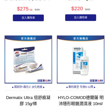
護齦)
$220
$275
$225
$399
加入購物車
加入購物車
▲環狀矽+酯化C 淡化疤痕▲
▲專利真空 可用8-12周▲
Dermatix Ultra 倍舒痕凝
HYLO-COMOD德爾薩 明
膠 15g/條
沛隱形眼鏡潤濕液 10ml/