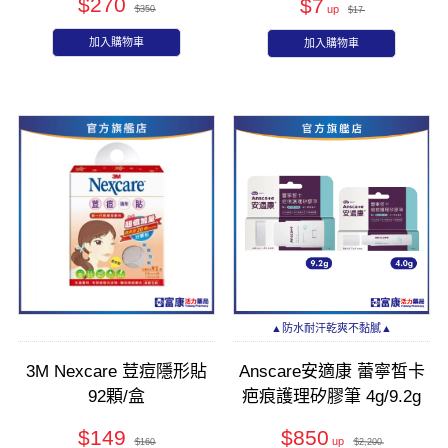
$270
$7
$350
$17
加入購物車
加入購物車
▲防水耐汗乾爽不黏膩▲
3M Nexcare 荳痘隱形貼
Anscare安適康 蕾寧皙卡
92顆/盒
疤痕護理矽膠筆 4g/9.2g
$149
$850
$160
$2,200