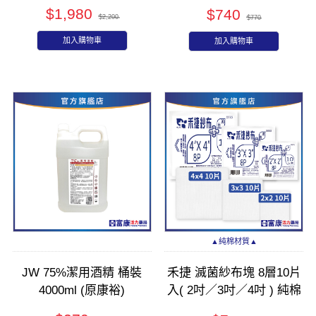
瓶
$1,980
$740
$2,200
$770
加入購物車
加入購物車
▲純棉材質▲
JW 75%潔用酒精 桶裝
禾捷 滅菌紗布塊 8層10片
4000ml (原康裕)
入( 2吋／3吋／4吋 ) 純棉
材質｜術後護理專用