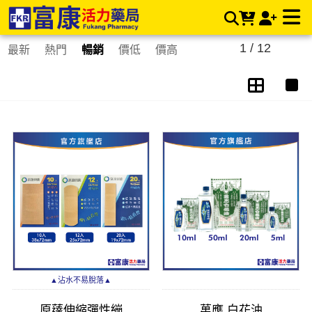
醫療器材專區 | 富康活力藥局購物商城 | 富康活力藥局購物商城
1 / 12
最新
熱門
暢銷
價低
價高
▲沾水不易脫落▲
原薘伸縮彈性繃
萬應 白花油