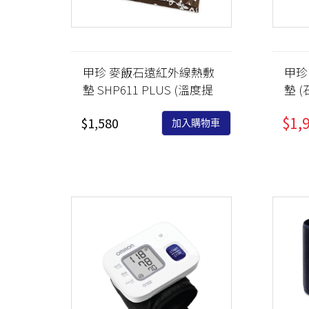
甲珍 麥飯石遠紅外線熱敷
甲珍
墊 SHP611 PLUS (溫度提
墊 
升50%)
PLU
$1,
$1,580
加入購物車