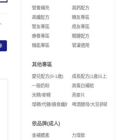
營養補充
高鈣配方
高纖配方
糖友專區
-
腎友專區
癌友專區
療養專區
關鍵配方
機能專區
管灌適用
車
其他專區
嬰兒配方(0-1歲)
成長配方(1歲以上)
一般奶粉
高蛋白補給
米精/麥精
燕麥片
增稠/代糖/膳食纖維
啤酒酵母/大豆卵磷脂
依品牌(成人)
金補體素
力增飲