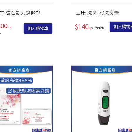
PEZRI
明亮視界
管灌適用
益生菌/乳酸菌/酵素
生 磁石動力熱敷墊
士康 洗鼻器/洗鼻鹽
MGRs
關鍵靈活
麩醯胺酸/褐藻醣膠
600
Menth
$140
加入購物
$320
加入購物車
日常舒緩
朝鮮薊/薑黃/牛樟芝/
敦
0
紅景天
紓壓好眠
色胺酸/芝麻素/GABA
思緒清晰
鋅/精胺酸/瑪卡/南瓜
私密防護
籽
養顏美容
蔓越莓/膠原蛋白/葉
酸/鐵/NMN
月月呵護
大豆異黃酮/琉璃苣油/
雄風再現
月見草油/聖潔莓/肌醇
強健法絲
葡聚多醣/紫錐菊/乳鐵
蛋白
代謝結晶