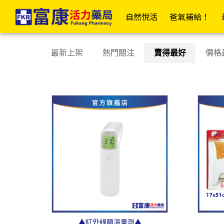
醫療器材 | 富康活力藥局購物商城
✦富康企業網✦
✦富康門市總覽✦
✦會
自然悅活
爸氣補給！
居家衛材
日
最新上架
熱門關注
賣得最好
價格
📣傷口照護大全
OK繃/防水繃
紗布/人工皮/敷料
防水貼/防水薄膜
透氣膠帶/矽膠帶/繃帶
棉(花)棒/棉球/壓舌板
美容膠/疤痕/傷口護理
酒精棉片/優碘棉片
家用醫療包
▲紅外線額溫量測▲