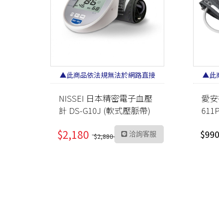
▲此商品依法規無法於網路直接
▲此
販售 請加LINE洽詢▲
NISSEI 日本精密電子血壓
愛安
計 DS-G10J (軟式壓脈帶)
611P
日製
$2,180
$99
洽詢客服
$2,880