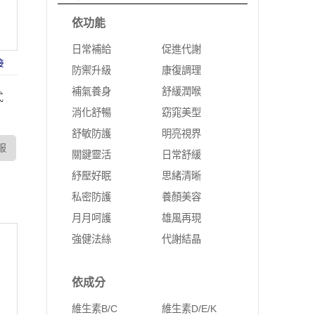
依功能
日常補給
促進代謝
接
防禦升級
康復調理
補氣養身
舒緩潤喉
式
消化舒暢
窈窕美型
舒敏防護
明亮視界
服
關鍵靈活
日常舒緩
紓壓好眠
思緒清晰
私密防護
養顏美容
月月呵護
雄風再現
強健法絲
代謝結晶
依成分
維生素B/C
維生素D/E/K