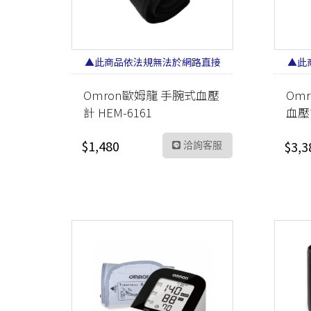
▲此商品依法規無法於網路直接
▲此
販售 請加LINE洽詢▲
Omron歐姆龍 手腕式血壓
Om
計 HEM-6161
血壓
帶)
$1,480
$3,3
洽詢客服