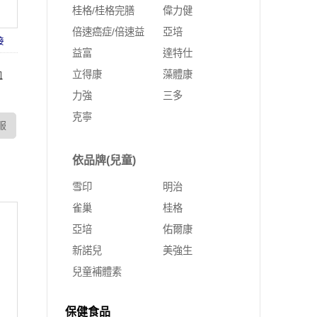
桂格/桂格完膳
偉力健
倍速癌症/倍速益
亞培
接
益富
達特仕
血
立得康
藻體康
力強
三多
克寧
服
依品牌(兒童)
雪印
明治
雀巢
桂格
亞培
佑爾康
新諾兒
美強生
兒童補體素
保健食品