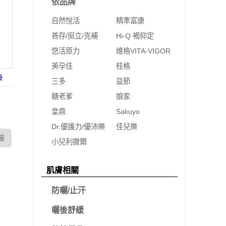
依品牌
自然悅活
精準富康
善存/挺立/克補
Hi-Q 褐抑定
悠活原力
維格VITA-VIGOR
美孕佳
桂格
接
三多
益節
糖老爹
娘家
皇鼎
Sakuyo
Dr.優護力/優沛樂
佳兒樂
服
小兒利撒爾
肌膚相關
防曬/止汗
曬後舒緩