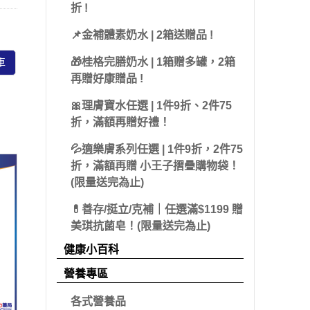
 派翠
折 !
藻體康
益節
 海昌
📌金補體素奶水 | 2箱送贈品 !
力強
糖老爹
olatum 曼秀雷
🎁桂格完膳奶水 | 1箱贈多罐，2箱
車
三多
娘家
再贈好康贈品 !
克寧
皇鼎
🎀理膚寶水任選 | 1件9折、2件75
Sakuyo
折，滿額再贈好禮！
Dr.優護力/優沛樂
💦適樂膚系列任選 | 1件9折，2件75
折，滿額再贈 小王子摺疊購物袋！
佳兒樂
(限量送完為止)
小兒利撒爾
💊善存/挺立/克補｜任選滿$1199 贈
美琪抗菌皂！(限量送完為止)
健康小百科
營養專區
各式營養品