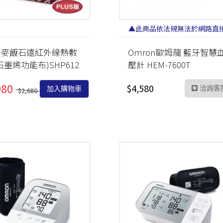
▲此商品依法規無法於網路直
販售 請加LINE洽詢▲
 麥飯石遠紅外線熱敷
Omron歐姆龍 藍牙智慧
(石墨烯功能布)SHP612
壓計 HEM-7600T
S
980
$4,580
洽詢客
加入購物車
$2,680