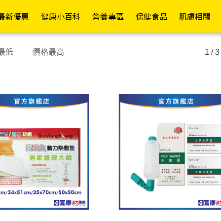
員權益✦
最新優惠
健康小百科
營養專區
保健食品
肌膚相關
常護理
依功能
各式營養品
醫療器材
依成分
其他專區
成人紙褲
護具專區
行動復能
依品牌
依
依
最低
價格最高
1 / 3
舒緩精油/軟膏
日常補給
營養補充
額/耳溫槍
維生素B/C
嬰兒配方(0-1歲)
褲型
護腕
輪椅A款
Mora
假牙清潔/黏著
促進代謝
高鈣配方
體重計/體脂計
維生素D/E/K
成長配方(1歲以上)
黏貼型
護肘
輪椅B款
Kame
退熱貼/冰敷袋
防禦升級
高纖配方
洗鼻器
綜合維生素/礦物質
一般奶粉
看護墊
護腰
輪椅坐墊
La Ro
寶水
塑膠手套/檢診手套
康復調理
糖友專區
血壓計
魚油/EPA/DHA/磷蝦油
高蛋白補給
替換式尿片
護膝
助行器
CeraV
藥盒/餵藥器/切藥器
補氣養身
腎友專區
血糖機
納豆紅麴/苦瓜胜
米精/麥精
iD怡大
護踝
助步車
肽/Q10
Pharm
隱形眼鏡用品
舒緩潤喉
癌友專區
檢測試紙
燕麥片
添寧
散步車
鈣/葡萄糖胺/UCII
Cavai
消化舒暢
療養專區
熱敷墊
增稠/代糖/膳食纖維
包大人
四腳拐
葉黃素/蝦紅素/山桑
Cetap
窈窕美型
關鍵配方
生髮帽
啤酒酵母/大豆卵磷脂
來復易
手杖/拐杖
子/玻尿酸
Hands
舒敏防護
機能專區
行動輔助
棗精/人蔘/雞精