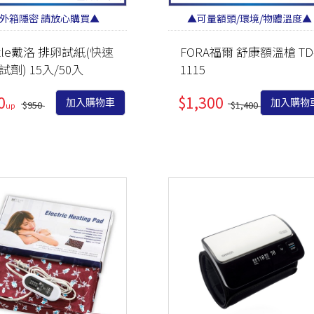
外箱隱密 請放心購買▲
▲可量額頭/環境/物體溫度▲
zzle戴洛 排卵試紙(快速
FORA福爾 舒康額溫槍 TD
試劑) 15入/50入
1115
0
$1,300
加入購物車
加入購物
$950
$1,400