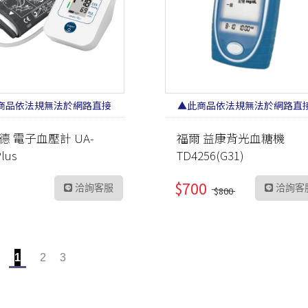
商品依法規無法於網路直接
▲此商品依法規無法於網路直
販售 請加LINE洽詢▲
販售 請加LINE洽詢▲
德 電子血壓計 UA-
福爾 益康背光血糖機
lus
TD4256(G31)
$700
0
洽詢客服
洽詢客
$800
1
2
3