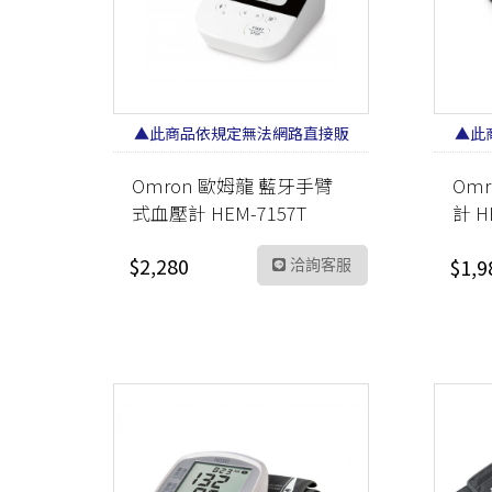
▲此商品依規定無法網路直接販
▲此
售 請加LINE洽詢▲
Omron 歐姆龍 藍牙手臂
Om
式血壓計 HEM-7157T
計 H
帶)
$2,280
$1,9
洽詢客服