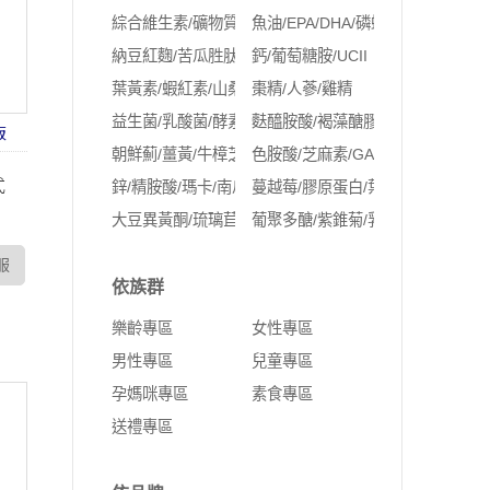
綜合維生素/礦物質
魚油/EPA/DHA/磷蝦油
納豆紅麴/苦瓜胜肽/Q10
鈣/葡萄糖胺/UCII
葉黃素/蝦紅素/山桑子/玻尿酸
棗精/人蔘/雞精
益生菌/乳酸菌/酵素
麩醯胺酸/褐藻醣膠
販
朝鮮薊/薑黃/牛樟芝/紅景天
色胺酸/芝麻素/GABA
式
鋅/精胺酸/瑪卡/南瓜籽
蔓越莓/膠原蛋白/葉酸/鐵/NMN
大豆異黃酮/琉璃苣油/月見草油/聖潔莓/肌醇
葡聚多醣/紫錐菊/乳鐵蛋白
服
依族群
樂齡專區
女性專區
男性專區
兒童專區
孕媽咪專區
素食專區
送禮專區