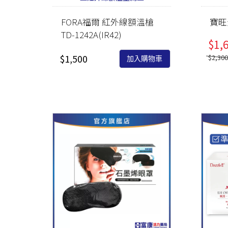
FORA福爾 紅外線額溫槍
寶旺
TD-1242A(IR42)
$1,
$1,500
$2,30
加入購物車