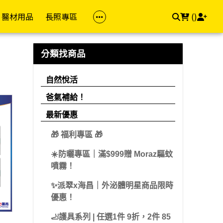
醫材用品
長照專區
(
)
族群
品牌(成人)
防護專區
居家照顧
依品牌
依品牌(兒童)
幸福專區
飲食專區
分類找商品
z 茉娜姿
樂齡專區
金補體素
醫療口罩
馬桶椅
自然悅活
雪印
私密用品
飲食輔助
自然悅活
dis 卡媚迪施
女性專區
力增飲
酒精/消毒用品
洗澡椅
精準富康
明治
素食專區
爸氣補給！
che-Posay 理膚
男性專區
桂格/桂格完膳
浴廁輔助
善存/挺立/克補
雀巢
用藥輔助
最新優惠
兒童專區
偉力健
照顧床
Hi-Q 褐抑定
桂格
🎁 福利專區 🎁
e 適樂膚
孕媽咪專區
倍速癌症/倍速益
悠活原力
亞培
☀️防曬專區｜滿$999贈 Moraz驅蚊
aceris 法瑪仕
素食專區
亞培
維格VITA-VIGOR
佑爾康
噴霧！
llès 卡維亞
送禮專區
益富
美孕佳
新諾兒
✨派翠x海昌｜外泌體明星商品限時
hil 舒特膚
優惠！
達特仕
桂格
美強生
Work 手護適
🦶護具系列 | 任選1件 9折，2件 85
立得康
三多
兒童補體素