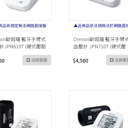
商品依規定無法網路直接販
▲此商品依法規無法於網路直
售 請加LINE洽詢▲
販售 請加LINE洽詢▲
ron歐姆龍 藍牙手臂式
Omron歐姆龍 藍牙手臂
計JPN610T (硬式壓脈
血壓計 JPN710T (硬式壓
 日製
脈帶) 日製
80
$4,580
洽詢客服
洽詢客