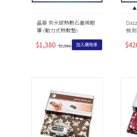
▲
晶晏 奈米碳熱敷石墨烯眼
Da
罩 (動力式熱敷墊)
檢測
$1,380
$42
加入購物車
$1,580