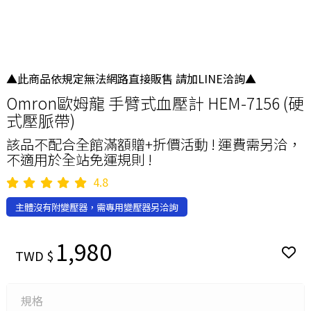
▲此商品依規定無法網路直接販售 請加LINE洽詢▲
Omron歐姆龍 手臂式血壓計 HEM-7156 (硬
式壓脈帶)
該品不配合全館滿額贈+折價活動 ! 運費需另洽，
不適用於全站免運規則 !
4.8
主體沒有附變壓器，需專用變壓器另洽詢
1,980
TWD $
規格