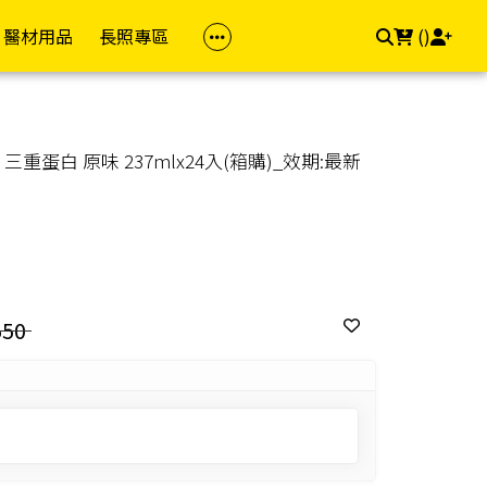
醫材用品
長照專區
(
)
族群
品牌(成人)
防護專區
居家照顧
依品牌
依品牌(兒童)
幸福專區
飲食專區
重蛋白 原味 237mlx24入(箱購)_效期:最新
z 茉娜姿
樂齡專區
金補體素
醫療口罩
馬桶椅
自然悅活
雪印
私密用品
飲食輔助
dis 卡媚迪施
女性專區
力增飲
酒精/消毒用品
洗澡椅
精準富康
明治
素食專區
che-Posay 理膚
男性專區
桂格/桂格完膳
浴廁輔助
善存/挺立/克補
雀巢
用藥輔助
兒童專區
偉力健
照顧床
Hi-Q 褐抑定
桂格
e 適樂膚
孕媽咪專區
倍速癌症/倍速益
悠活原力
亞培
550
aceris 法瑪仕
素食專區
亞培
維格VITA-VIGOR
佑爾康
llès 卡維亞
送禮專區
益富
美孕佳
新諾兒
hil 舒特膚
達特仕
桂格
美強生
Work 手護適
立得康
三多
兒童補體素