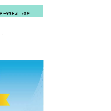
格(一單限贈1件，不累贈)
確定並返回