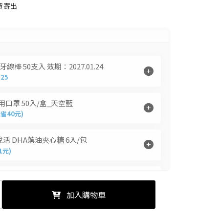
貨寄出
 派翠
藻體康
益節
 海昌
力強
糖老爹
olatum 曼秀雷
三多
娘家
棒 50支入 效期：2027.01.24
克寧
皇鼎
25
Sakuyo
Dr.優護力/優沛樂
口罩 50入/盒_天空藍
現省40元)
佳兒樂
小兒利撒爾
活 DHA藻油夾心糖 6入/包
1元)
爽喉軟糖(枇杷)12.5g
省5元)
加入購物車