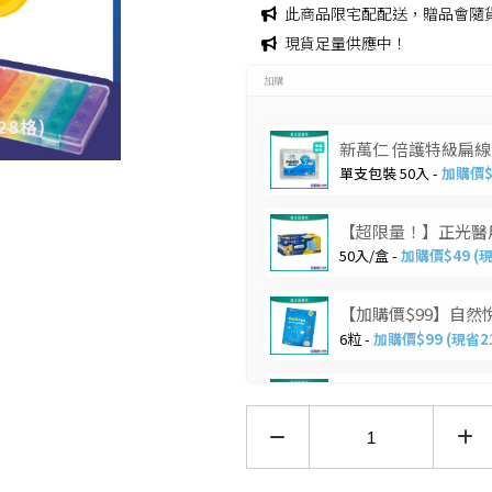
此商品限宅配配送，贈品會隨
PEZRI
明亮視界
管灌適用
益生菌/乳酸菌/酵素
現貨足量供應中！
MGRs
關鍵靈活
麩醯胺酸/褐藻醣膠
加購
Menth
日常舒緩
朝鮮薊/薑黃/牛樟芝/
敦
紅景天
新萬仁 倍護特級扁線牙線
紓壓好眠
單支包裝 50入 -
加購價$
色胺酸/芝麻素/GABA
思緒清晰
鋅/精胺酸/瑪卡/南瓜
私密防護
【超限量！】正光醫用
籽
50入/盒 -
加購價$49 (
養顏美容
蔓越莓/膠原蛋白/葉
酸/鐵/NMN
月月呵護
【加購價$99】自然悅
6粒 -
加購價$99 (現省2
大豆異黃酮/琉璃苣油/
雄風再現
月見草油/聖潔莓/肌醇
強健法絲
【加購價$10】喉力爽
葡聚多醣/紫錐菊/乳鐵
12.5/包 -
加購價$10 (現
蛋白
代謝結晶