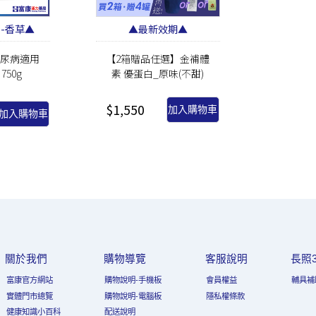
-香草▲
▲最新效期▲
糖尿病適用
【2箱贈品任選】金補體
750g
素 優蛋白_原味(不甜)
237mlx24入 (箱購)
$1,550
加入購物車
加入購物車
關於我們
購物導覽
客服說明
長照3
富康官方網站
購物說明-手機板
會員權益
輔具補
實體門市總覽
購物說明-電腦板
隱私權條款
健康知識小百科
配送說明