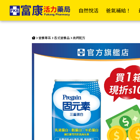
固元素三重蛋白 | 富康活力藥局購物商城
✦富康企業網✦
✦富康門市總覽✦
✦會
自然悅活
爸氣補給！
居家衛材
日
營養專區
各式營養品
高鈣配方
📣傷口照護大全
OK繃/防水繃
紗布/人工皮/敷料
防水貼/防水薄膜
透氣膠帶/矽膠帶/繃帶
棉(花)棒/棉球/壓舌板
美容膠/疤痕/傷口護理
酒精棉片/優碘棉片
家用醫療包