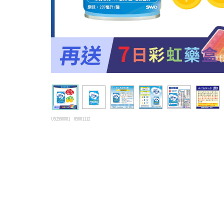
U52590001
05001112