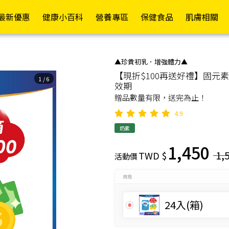
員權益✦
最新優惠
健康小百科
營養專區
保健食品
肌膚相關
常護理
依功能
各式營養品
醫療器材
依成分
其他專區
成人紙褲
護具專區
行動復能
依品牌
依
依
▲珍貴初乳．增強體力▲
【現折$100再送好禮】固元素 三
舒緩精油/軟膏
日常補給
營養補充
額/耳溫槍
維生素B/C
嬰兒配方(0-1歲)
褲型
護腕
輪椅A款
Mora
1
/
6
效期
假牙清潔/黏著
促進代謝
高鈣配方
體重計/體脂計
維生素D/E/K
成長配方(1歲以上)
黏貼型
護肘
輪椅B款
Kame
贈品數量有限，送完為止！
4.9
退熱貼/冰敷袋
防禦升級
高纖配方
洗鼻器
綜合維生素/礦物質
一般奶粉
看護墊
護腰
輪椅坐墊
La Ro
寶水
奶素
塑膠手套/檢診手套
康復調理
糖友專區
血壓計
魚油/EPA/DHA/磷蝦油
高蛋白補給
替換式尿片
護膝
助行器
CeraV
1,450
藥盒/餵藥器/切藥器
補氣養身
腎友專區
血糖機
納豆紅麴/苦瓜胜
米精/麥精
iD怡大
護踝
助步車
1,
TWD $
活動價
肽/Q10
Pharm
隱形眼鏡/眼周用品
舒緩潤喉
癌友專區
檢測試紙
燕麥片
添寧
散步車
規格
鈣/葡萄糖胺/UCII
Cavai
消化舒暢
療養專區
熱敷墊
增稠/代糖/膳食纖維
包大人
四腳拐
葉黃素/蝦紅素/山桑
Cetap
24入(箱)
窈窕美型
關鍵配方
生髮帽
啤酒酵母/大豆卵磷脂
來復易
手杖/拐杖
子/玻尿酸
Hands
舒敏防護
機能專區
行動輔助
棗精/人蔘/雞精