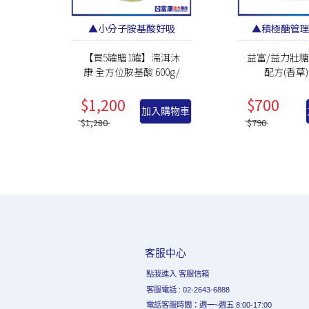
▲小分子胺基酸好吸
▲積極醣管理
收！▲
【買5罐贈1罐】濡洱沐
益富/益力壯
康 全方位胺基酸 600g/
配方(香草) 
罐_贈罐隨貨寄出
$1,200
$700
加入購物車
$1,280
$790
客服中心
點我進入 客服信箱
客服電話 : 02-2643-6888
電話客服時間：週一~週五 8:00-17:00