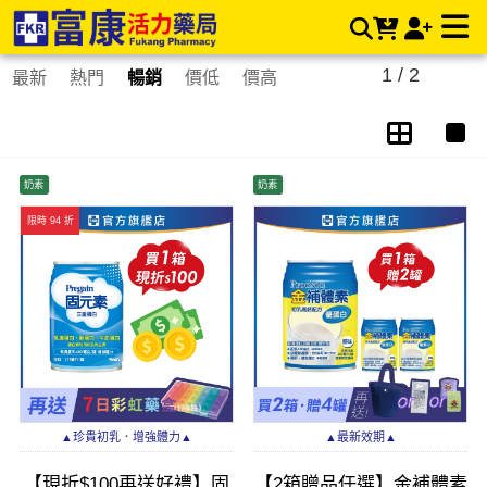
高鈣配方 | 富康活力藥局購物商城
1 / 2
最新
熱門
暢銷
價低
價高
奶素
奶素
限時 94 折
▲珍貴初乳．增強體力▲
▲最新效期▲
【現折$100再送好禮】固
【2箱贈品任選】金補體素