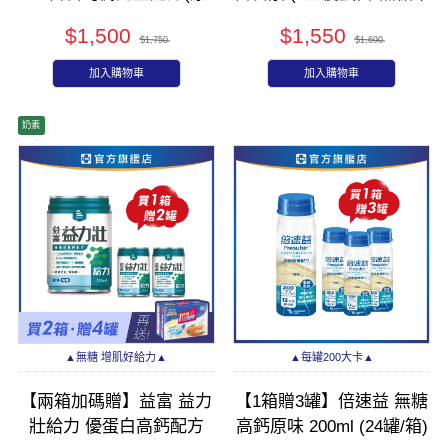
味) 250mlx24入(箱)
甜) 250mlx24入(箱)
$1,500
$1,550
$1,750
$1,690
加入購物車
加入購物車
奶素
▲無糖 增肌好給力▲
▲每罐200大卡▲
【兩箱加碼贈】益富 益力
【1箱贈3罐】倍速益 無糖
壯給力 優蛋白高鈣配方
高鈣原味 200ml (24罐/箱)