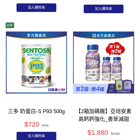
加入購物車
加入購物車
奶素
三多 奶蛋白-S P93 500g
【2箱加碼贈】亞培安素
高鈣鈣強化_香草減甜
$720
$750
237mlx24入(箱)
$1,880
$2,150
加入購物車