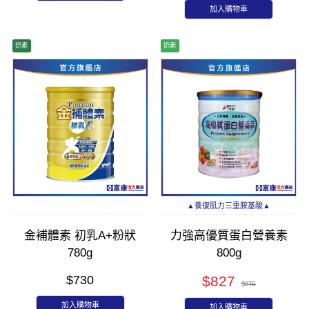
加入購物車
奶素
奶素
▲養復肌力三重胺基酸▲
金補體素 初乳A+粉狀
力強高優質蛋白營養素
780g
800g
$730
$827
$870
加入購物車
加入購物車