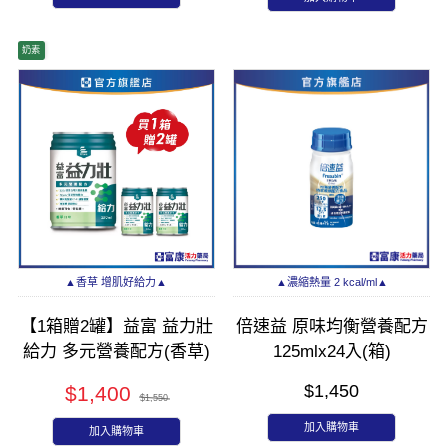
奶素
▲香草 增肌好給力▲
▲濃縮熱量 2 kcal/ml▲
【1箱贈2罐】益富 益力壯
倍速益 原味均衡營養配方
給力 多元營養配方(香草)
125mlx24入(箱)
250mlx24入(箱)
$1,450
$1,400
$1,550
加入購物車
加入購物車