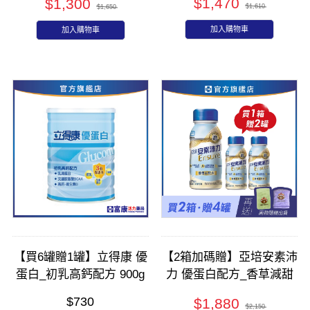
$1,470
$1,300
$1,610
$1,650
加入購物車
加入購物車
【買6罐贈1罐】立得康 優
【2箱加碼贈】亞培安素沛
蛋白_初乳高鈣配方 900g
力 優蛋白配方_香草減甜
237mlx24入(箱)
$730
$1,880
$2,150