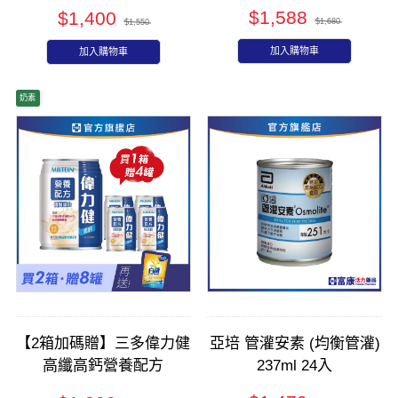
(原味無糖) 250mlx24入
$1,588
$1,400
(箱)
$1,680
$1,550
加入購物車
加入購物車
奶素
【2箱加碼贈】三多偉力健
亞培 管灌安素 (均衡管灌)
高纖高鈣營養配方
237ml 24入
240mlx24入(箱購)