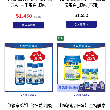
元素 三重蛋白 原味
優蛋白_原味(不甜)
237mlx24入(箱購)_效期:
237mlx24入 (箱購)
$1,450
$1,550
最新效期
$1,550
加入購物車
加入購物車
奶素
▲1瓶抵2罐▲
▲最新效期▲
【1箱贈3罐】倍速益 均衡
【2箱贈品任選】金補體素