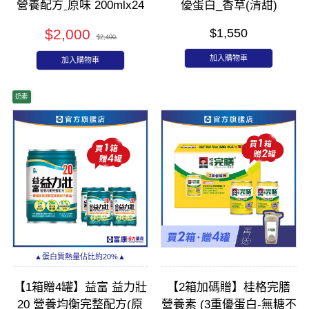
營養配方ˍ原味 200mlx24
優蛋白_香草(清甜)
入(箱購)
237mlx24入
$2,000
$1,550
$2,400
加入購物車
加入購物車
奶素
▲蛋白質熱量佔比約20%▲
【1箱贈4罐】益富 益力壯
【2箱加碼贈】桂格完膳
20 營養均衡完整配方(原
營養素 (3重優蛋白-無糖不