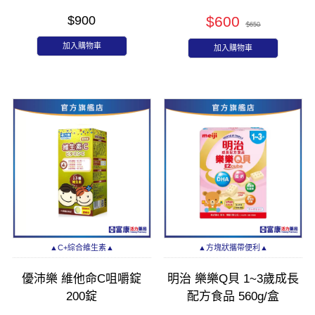
$900
$600
$650
加入購物車
加入購物車
▲C+綜合維生素▲
▲方塊狀攜帶便利▲
優沛樂 維他命C咀嚼錠
明治 樂樂Q貝 1~3歲成長
200錠
配方食品 560g/盒