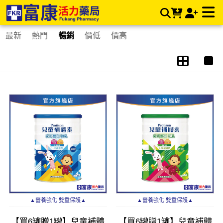
成長專區 | 富康活力藥局購物商城
最新
熱門
暢銷
價低
價高
▲營養強化 雙重保護▲
▲營養強化 雙重保護▲
【買6罐贈1罐】兒童補體
【買6罐贈1罐】兒童補體