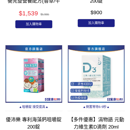
衡完整營養配方(香草/牛
200錠
奶) 1600g
$900
$1,539
$1,590
加入購物車
加入購物車
▲咀嚼錠 接受度高▲
▲倒置等待6-9秒▲
優沛樂 專利海藻鈣咀嚼錠
【多件優惠】涓物語 元動
200錠
力維生素D滴劑 20ml