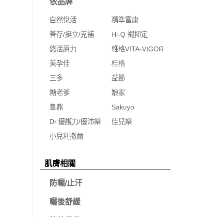
依品牌
自然悅活
精準富康
善存/挺立/克補
Hi-Q 褐抑定
悠活原力
維格VITA-VIGOR
美孕佳
桂格
三多
益節
糖老爹
娘家
皇鼎
Sakuyo
Dr.優護力/優沛樂
佳兒樂
小兒利撒爾
肌膚相關
防曬/止汗
曬後舒緩