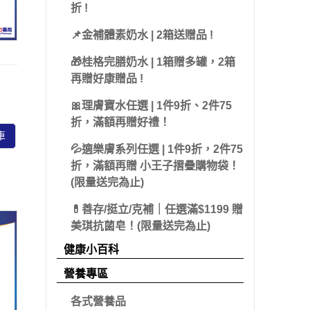
 派翠
折 !
藻體康
益節
 海昌
📌金補體素奶水 | 2箱送贈品 !
力強
糖老爹
olatum 曼秀雷
🎁桂格完膳奶水 | 1箱贈多罐，2箱
三多
娘家
再贈好康贈品 !
克寧
皇鼎
🎀理膚寶水任選 | 1件9折、2件75
Sakuyo
折，滿額再贈好禮！
車
Dr.優護力/優沛樂
💦適樂膚系列任選 | 1件9折，2件75
折，滿額再贈 小王子摺疊購物袋！
佳兒樂
(限量送完為止)
小兒利撒爾
💊善存/挺立/克補｜任選滿$1199 贈
美琪抗菌皂！(限量送完為止)
健康小百科
營養專區
各式營養品