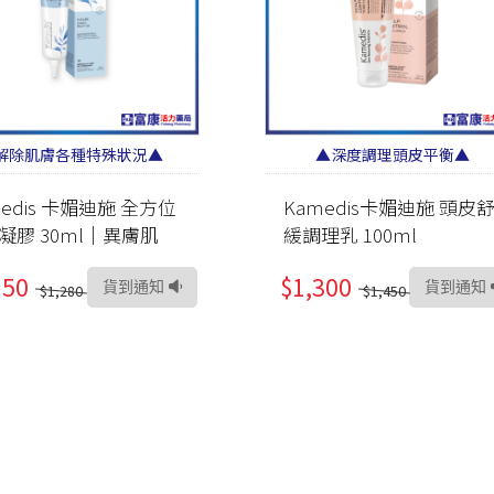
解除肌膚各種特殊狀況▲
▲深度調理頭皮平衡▲
medis 卡媚迪施 全方位
Kamedis卡媚迪施 頭皮
凝膠 30ml｜異膚肌
緩調理乳 100ml
150
$1,300
貨到通知
貨到通知
$1,280
$1,450