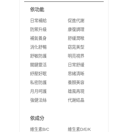
依功能
日常補給
促進代謝
防禦升級
康復調理
補氣養身
舒緩潤喉
消化舒暢
窈窕美型
舒敏防護
明亮視界
關鍵靈活
日常舒緩
紓壓好眠
思緒清晰
私密防護
養顏美容
月月呵護
雄風再現
強健法絲
代謝結晶
依成分
維生素B/C
維生素D/E/K