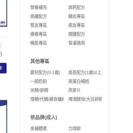
營養補充
高鈣配方
高纖配方
糖友專區
腎友專區
癌友專區
療養專區
關鍵配方
機能專區
管灌適用
姿
)
其他專區
車
嬰兒配方(0-1歲)
成長配方(1歲以上)
一般奶粉
高蛋白補給
米精/麥精
燕麥片
增稠/代糖/膳食纖維
啤酒酵母/大豆卵磷脂
依品牌(成人)
金補體素
力增飲