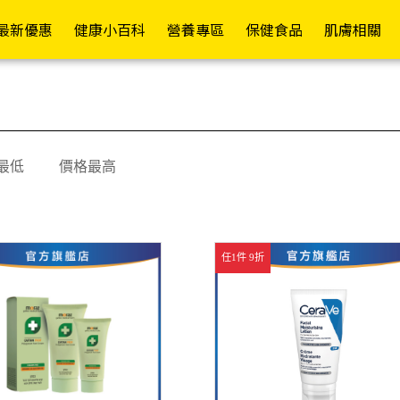
員權益✦
最新優惠
健康小百科
營養專區
保健食品
肌膚相關
常護理
依功能
各式營養品
醫療器材
依成分
其他專區
成人紙褲
護具專區
行動復能
依品牌
依
依
舒緩精油/軟膏
日常補給
營養補充
額/耳溫槍
維生素B/C
嬰兒配方(0-1歲)
褲型
護腕
輪椅A款
Mora
最低
價格最高
假牙清潔/黏著
促進代謝
高鈣配方
體重計/體脂計
維生素D/E/K
成長配方(1歲以上)
黏貼型
護肘
輪椅B款
Kame
退熱貼/冰敷袋
防禦升級
高纖配方
洗鼻器
綜合維生素/礦物質
一般奶粉
看護墊
護腰
輪椅坐墊
La Ro
寶水
塑膠手套/檢診手套
康復調理
糖友專區
血壓計
魚油/EPA/DHA/磷蝦油
高蛋白補給
替換式尿片
護膝
助行器
CeraV
任1件 9折
藥盒/餵藥器/切藥器
補氣養身
腎友專區
血糖機
納豆紅麴/苦瓜胜
米精/麥精
iD怡大
護踝
助步車
肽/Q10
Pharm
隱形眼鏡/眼周用品
舒緩潤喉
癌友專區
檢測試紙
燕麥片
添寧
散步車
鈣/葡萄糖胺/UCII
Cavai
消化舒暢
療養專區
熱敷墊
增稠/代糖/膳食纖維
包大人
四腳拐
葉黃素/蝦紅素/山桑
Cetap
窈窕美型
關鍵配方
生髮帽
啤酒酵母/大豆卵磷脂
來復易
手杖/拐杖
子/玻尿酸
Hands
舒敏防護
機能專區
行動輔助
棗精/人蔘/雞精