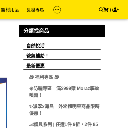
醫材用品
長照專區
(
)
族群
品牌(成人)
防護專區
居家照顧
依品牌
依品牌(兒童)
幸福專區
飲食專區
分類找商品
z 茉娜姿
樂齡專區
金補體素
醫療口罩
馬桶椅
自然悅活
雪印
私密用品
飲食輔助
自然悅活
dis 卡媚迪施
女性專區
力增飲
酒精/消毒用品
洗澡椅
精準富康
明治
素食專區
爸氣補給！
che-Posay 理膚
男性專區
桂格/桂格完膳
浴廁輔助
善存/挺立/克補
雀巢
用藥輔助
最新優惠
兒童專區
偉力健
照顧床
Hi-Q 褐抑定
桂格
🎁 福利專區 🎁
e 適樂膚
孕媽咪專區
倍速癌症/倍速益
悠活原力
亞培
☀️防曬專區｜滿$999贈 Moraz驅蚊
aceris 法瑪仕
素食專區
亞培
維格VITA-VIGOR
佑爾康
噴霧！
llès 卡維亞
送禮專區
益富
美孕佳
新諾兒
✨派翠x海昌｜外泌體明星商品限時
hil 舒特膚
優惠！
達特仕
桂格
美強生
Work 手護適
🦶護具系列 | 任選1件 9折，2件 85
立得康
三多
兒童補體素