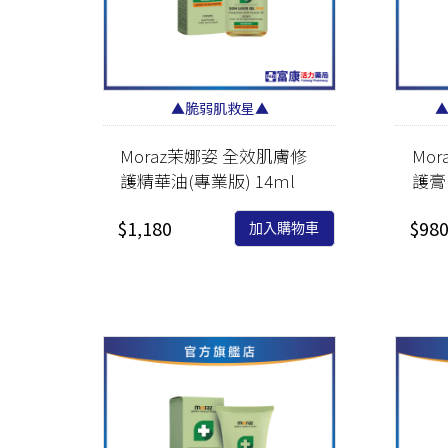
▲脆弱肌救星▲
▲
Moraz茉娜姿 全效肌膚修
Mo
護精華油(專業版) 14ml
護膏(
$1,180
$98
加入購物車