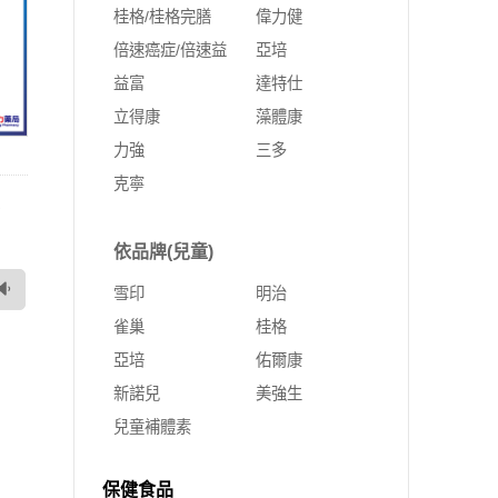
桂格/桂格完膳
偉力健
倍速癌症/倍速益
亞培
益富
達特仕
立得康
藻體康
力強
三多
克寧
舒
依品牌(兒童)
雪印
明治
雀巢
桂格
亞培
佑爾康
新諾兒
美強生
兒童補體素
保健食品