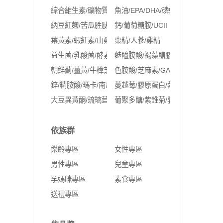
綜合維生素/礦物質
魚油/EPA/DHA/磷蝦油
納豆紅麴/苦瓜胜肽/Q10
鈣/葡萄糖胺/UCII
葉黃素/蝦紅素/山桑子/玻尿酸
棗精/人蔘/雞精
益生菌/乳酸菌/酵素
麩醯胺酸/褐藻醣膠
朝鮮薊/薑黃/牛樟芝/紅景天
色胺酸/芝麻素/GABA
鋅/精胺酸/瑪卡/南瓜籽
蔓越莓/膠原蛋白/葉酸/鐵/NMN
大豆異黃酮/琉璃苣油/月見草油/聖潔莓/肌醇
葡聚多醣/紫錐菊/乳鐵蛋白
依族群
樂齡專區
女性專區
男性專區
兒童專區
孕媽咪專區
素食專區
送禮專區