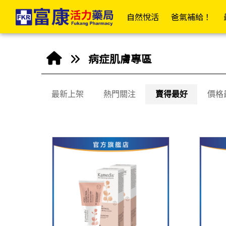
病症肌膚專區 | 富康活力藥局購物商城
✦富康企業網✦
✦富康門市總覽✦
✦會
自然悅活
爸氣補給！
居家衛材
日
病症肌膚專區
📣傷口照護大全
最新上架
熱門關注
賣得最好
價格
OK繃/防水繃
紗布/人工皮/敷料
防水貼/防水薄膜
透氣膠帶/矽膠帶/繃帶
棉(花)棒/棉球/壓舌板
美容膠/疤痕/傷口護理
酒精棉片/優碘棉片
家用醫療包