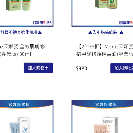
舒緩不適 X 強化肌膚▲
▲告別指緣乾裂 !▲
raz茉娜姿 全效肌膚修
【2件75折】Moraz茉娜
專業版) 30ml
指甲緣修護精華油(專業版
14ml
0
$980
加入購物車
加入購物