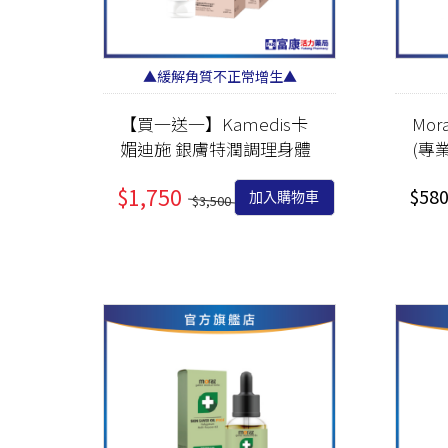
▲緩解角質不正常增生▲
【買一送一】Kamedis卡
Mo
媚迪施 銀膚特潤調理身體
(專業
霜 100ml
$1,750
$58
加入購物車
$3,500