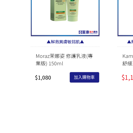
▲解救異膚敏弱肌▲
▲
Moraz茉娜姿 修護乳液(專
Ka
業版) 150ml
舒緩
$1,
$1,080
加入購物車