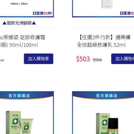
PEZRI
明亮視界
管灌適用
益生菌/乳酸菌/酵素
MGRs
關鍵靈活
麩醯胺酸/褐藻醣膠
▲還原光滑腳跟▲
Menth
日常舒緩
朝鮮薊/薑黃/牛樟芝/
敦
raz茉娜姿 足部修護霜
【任選2件75折】適樂膚
紅景天
紓壓好眠
版) 50ml/100ml
全效超級修護乳 52ml
色胺酸/芝麻素/GABA
思緒清晰
$503
0
鋅/精胺酸/瑪卡/南瓜
加入購物車
加入購物
$559
私密防護
籽
養顏美容
蔓越莓/膠原蛋白/葉
酸/鐵/NMN
月月呵護
大豆異黃酮/琉璃苣油/
雄風再現
月見草油/聖潔莓/肌醇
強健法絲
葡聚多醣/紫錐菊/乳鐵
蛋白
代謝結晶