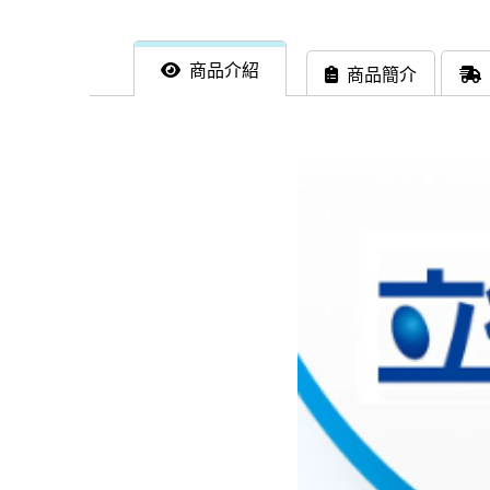
商品介紹
商品簡介
超商取貨限制「4罐」，贈
現貨僅剩4件，即將售完！