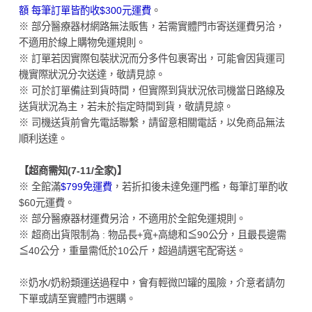
額 每筆訂單皆酌收$300元運費
。
※ 部分醫療器材網路無法販售，若需實體門市寄送運費另洽，
不適用於線上購物免運規則。
※ 訂單若因實際包裝狀況而分多件包裹寄出，可能會因貨運司
機實際狀況分次送達，敬請見諒。
※ 可於訂單備註到貨時間，但實際到貨狀況依司機當日路線及
送貨狀況為主，若未於指定時間到貨，敬請見諒。
※ 司機送貨前會先電話聯繫，請留意相關電話，以免商品無法
順利送達。
【超商需知(7-11/全家)】
※ 全館滿
$799免運費
，若折扣後未達免運門檻，每筆訂單酌收
$60元運費。
※ 部分醫療器材運費另洽，不適用於全館免運規則。
※ 超商出貨限制為 : 物品長+寬+高總和≦90公分，且最長邊需
≦40公分，重量需低於10公斤，超過請選宅配寄送。
※奶水/奶粉類運送過程中，會有輕微凹罐的風險，介意者請勿
下單或請至實體門市選購。