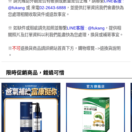
※ 請先確認外觀是否有破損或數量是否正確，請聯繫
LINE客服 :
@fukang
或 來電
02-2643-6888
，並提供訂單資訊我們會盡快為
您處理相關收取貨件或退款事宜。
※ 如缺件或瑕疵請先拍照並聯繫
LINE客服 : @fukang
，提供相
關照片及訂單資料以利我們能盡快為您處理，換貨或補寄事宜。
※
不可
退換貨商品請詳網站首頁下方，購物導覽-->退換貨說明
。
限時促銷商品，錯過可惜