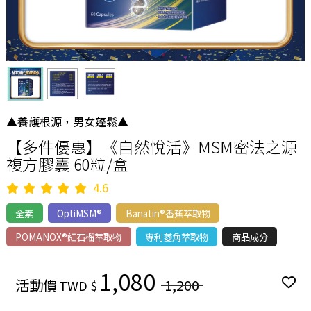
▲養護根源，男女蓬鬆▲
【多件優惠】《自然悅活》MSM密法之源
複方膠囊 60粒/盒
4.6
全素
OptiMSM®
Banatin®香蕉萃取物
POMANOX®紅石榴萃取物
專利菱角萃取物
商品成分
1,080
活動價
1,200
TWD $