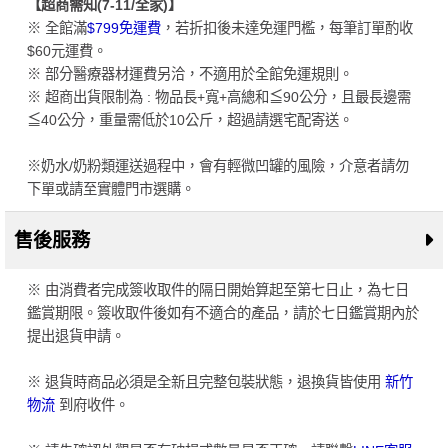
【超商需知(7-11/全家)】
※ 全館滿
$799免運費
，若折扣後未達免運門檻，每筆訂單酌收
$60元運費。
※ 部分醫療器材運費另洽，不適用於全館免運規則。
※ 超商出貨限制為 : 物品長+寬+高總和≦90公分，且最長邊需
≦40公分，重量需低於10公斤，超過請選宅配寄送。
※奶水/奶粉類運送過程中，會有輕微凹罐的風險，介意者請勿
下單或請至實體門市選購。
售後服務
※ 由消費者完成簽收取件的隔日開始算起至第七日止，為七日
鑑賞期限。簽收取件後如有不適合的產品，請於七日鑑賞期內於
提出退貨申請。
※ 退貨時商品必須是全新且完整包裝狀態，退換貨皆使用
新竹
物流
到府收件。