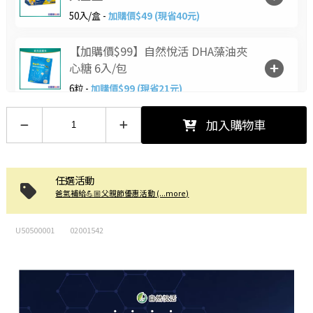
50入/盒 -
加購價$49 (現省40元)
【加購價$99】自然悅活 DHA藻油夾
心糖 6入/包
6粒 -
加購價$99 (現省21元)
【加購價$10】喉力爽爽喉軟糖(枇
加入購物車
杷)12.5g
12.5/包 -
加購價$10 (現省5元)
任選活動
爸氣補給💪🏼父親節優惠活動 (...more)
U50500001
02001542