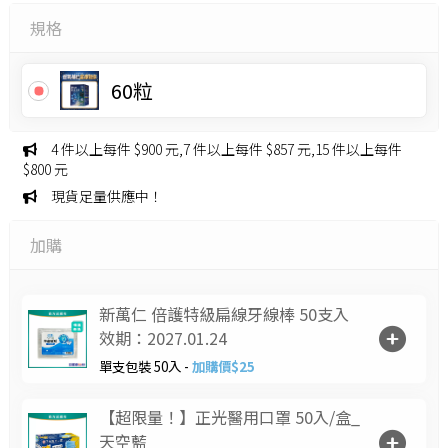
規格
60粒
4 件以上每件 $900 元,7 件以上每件 $857 元,15 件以上每件
$800 元
現貨足量供應中！
加購
新萬仁 倍護特級扁線牙線棒 50支入
效期：2027.01.24
單支包裝 50入 -
加購價$25
【超限量！】正光醫用口罩 50入/盒_
天空藍