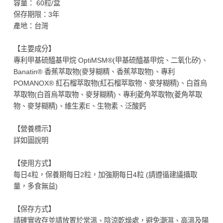
容量： 60粒/盒
保存期限：3年
產地：台灣
【主要成分】
專利甲基硫醯基甲烷 OptiMSM®(甲基硫醯基甲烷、二氧化矽)、
Banatin® 香蕉萃取物(麥芽糊精、香蕉萃取物)、專利
POMANOX® 紅石榴萃取物(紅石榴萃取物、麥芽糊精)、白首烏
萃取物(白首烏萃取物、麥芽糊精)、專利菱角萃取物(菱角萃取
物、麥芽糊精)、維生素E、生物素、泛酸鈣
【營養標示】
詳如圖說明
【使用方式】
每日4粒，保養期每日2粒，加強期每日4粒 (請遵循建議攝取
量，多食無益)
【保存方式】
請確實收存並請放置於常溫、陰涼乾燥處，避免潮濕、高溫及陽