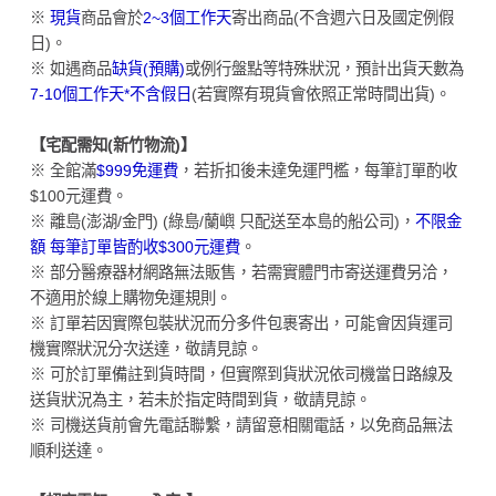
※
現貨
商品會於
2~3個工作天
寄出商品(不含週六日及國定例假
日)。
※ 如遇商品
缺貨(預購)
或例行盤點等特殊狀況，預計出貨天數為
7-10個工作天*不含假日
(若實際有現貨會依照正常時間出貨)。
【宅配需知(新竹物流)】
※ 全館滿
$999免運費
，若折扣後未達免運門檻，每筆訂單酌收
$100元運費。
※ 離島(澎湖/金門) (綠島/蘭嶼 只配送至本島的船公司)，
不限金
額 每筆訂單皆酌收$300元運費
。
※ 部分醫療器材網路無法販售，若需實體門市寄送運費另洽，
不適用於線上購物免運規則。
※ 訂單若因實際包裝狀況而分多件包裹寄出，可能會因貨運司
機實際狀況分次送達，敬請見諒。
※ 可於訂單備註到貨時間，但實際到貨狀況依司機當日路線及
送貨狀況為主，若未於指定時間到貨，敬請見諒。
※ 司機送貨前會先電話聯繫，請留意相關電話，以免商品無法
順利送達。