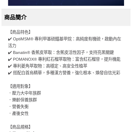
商品簡介
【商品特色】
✔️ OptiMSM® 專利甲基硫醯基甲烷：高純度有機硫，啟動內在
活力
✔️ Banatin® 香蕉皮萃取：含蕉皮活性因子，支持亮黑關鍵
✔️ POMANOX® 專利紅石榴萃取物：富含紅石榴苷，提升機能
✔️ 專利菱角萃取物：高穩定、高安全性植萃
✔️ 搭配白首烏精華，多種漢方營養，強化根本、煥發自信光彩
【適用對象】
．壓力大中年族群
．樂齡保養族群
．營養失衡
．產後女性
【商品規格】