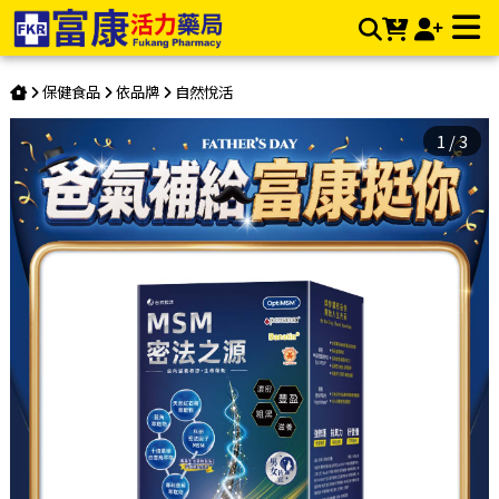
【多件優惠】《自然悅活》MSM密法之源複方膠囊 60粒/盒 | 富
康活力藥局購物商城
保健食品
依品牌
自然悅活
1
/
3