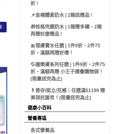
 派翠
折 !
藻體康
益節
 海昌
📌金補體素奶水 | 2箱送贈品 !
力強
糖老爹
olatum 曼秀雷
🎁桂格完膳奶水 | 1箱贈多罐，2箱
車
三多
娘家
再贈好康贈品 !
克寧
皇鼎
🎀理膚寶水任選 | 1件9折、2件75
Sakuyo
折，滿額再贈好禮！
Dr.優護力/優沛樂
💦適樂膚系列任選 | 1件9折，2件75
折，滿額再贈 小王子摺疊購物袋！
佳兒樂
(限量送完為止)
小兒利撒爾
💊善存/挺立/克補｜任選滿$1199 贈
美琪抗菌皂！(限量送完為止)
健康小百科
營養專區
各式營養品