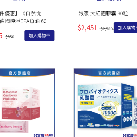
PEZRI
明亮視界
管灌適用
益生菌/乳酸菌/酵素
件優惠】《自然悅
娘家 大紅麴膠囊 30粒
MGRs
德國純淨EPA魚油 60
關鍵靈活
麩醯胺酸/褐藻醣膠
Menth
$2,451
盒
加入購物
$2,580
日常舒緩
朝鮮薊/薑黃/牛樟芝/
敦
5
加入購物車
$850
紅景天
紓壓好眠
色胺酸/芝麻素/GABA
思緒清晰
鋅/精胺酸/瑪卡/南瓜
私密防護
籽
養顏美容
蔓越莓/膠原蛋白/葉
酸/鐵/NMN
月月呵護
大豆異黃酮/琉璃苣油/
雄風再現
月見草油/聖潔莓/肌醇
強健法絲
葡聚多醣/紫錐菊/乳鐵
蛋白
代謝結晶