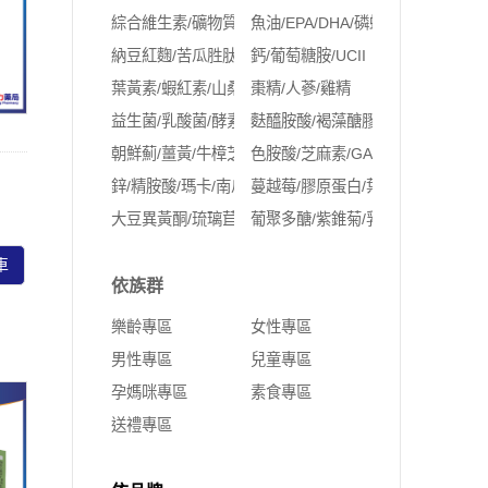
綜合維生素/礦物質
魚油/EPA/DHA/磷蝦油
納豆紅麴/苦瓜胜肽/Q10
鈣/葡萄糖胺/UCII
葉黃素/蝦紅素/山桑子/玻尿酸
棗精/人蔘/雞精
益生菌/乳酸菌/酵素
麩醯胺酸/褐藻醣膠
朝鮮薊/薑黃/牛樟芝/紅景天
色胺酸/芝麻素/GABA
鋅/精胺酸/瑪卡/南瓜籽
蔓越莓/膠原蛋白/葉酸/鐵/NMN
大豆異黃酮/琉璃苣油/月見草油/聖潔莓/肌醇
葡聚多醣/紫錐菊/乳鐵蛋白
車
依族群
樂齡專區
女性專區
男性專區
兒童專區
孕媽咪專區
素食專區
送禮專區