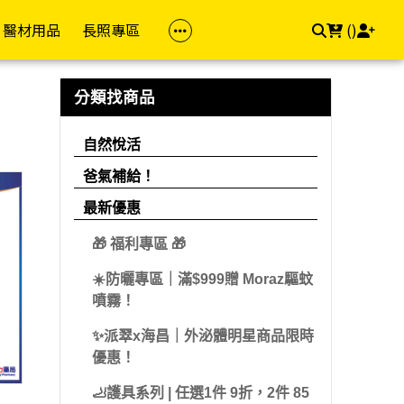
醫材用品
長照專區
(
)
族群
品牌(成人)
防護專區
居家照顧
依品牌
依品牌(兒童)
幸福專區
飲食專區
分類找商品
z 茉娜姿
樂齡專區
金補體素
醫療口罩
馬桶椅
自然悅活
雪印
私密用品
飲食輔助
自然悅活
dis 卡媚迪施
女性專區
力增飲
酒精/消毒用品
洗澡椅
精準富康
明治
素食專區
爸氣補給！
che-Posay 理膚
男性專區
桂格/桂格完膳
浴廁輔助
善存/挺立/克補
雀巢
用藥輔助
最新優惠
兒童專區
偉力健
照顧床
Hi-Q 褐抑定
桂格
🎁 福利專區 🎁
e 適樂膚
孕媽咪專區
倍速癌症/倍速益
悠活原力
亞培
☀️防曬專區｜滿$999贈 Moraz驅蚊
aceris 法瑪仕
素食專區
亞培
維格VITA-VIGOR
佑爾康
噴霧！
llès 卡維亞
送禮專區
益富
美孕佳
新諾兒
✨派翠x海昌｜外泌體明星商品限時
hil 舒特膚
優惠！
達特仕
桂格
美強生
Work 手護適
🦶護具系列 | 任選1件 9折，2件 85
立得康
三多
兒童補體素