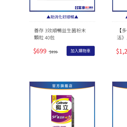
▲助消化好順暢▲
善存 3效順暢益生菌粉末
【多
顆粒 40包
活》
二型
$699
$1,
加入購物車
$899