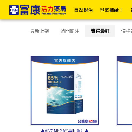
依品牌 | 富康活力藥局購物商城
✦富康企業網✦
✦富康門市總覽✦
✦會
自然悅活
爸氣補給！
居家衛材
日
最新上架
熱門關注
賣得最好
價格
📣傷口照護大全
OK繃/防水繃
紗布/人工皮/敷料
防水貼/防水薄膜
透氣膠帶/矽膠帶/繃帶
棉(花)棒/棉球/壓舌板
美容膠/疤痕/傷口護理
酒精棉片/優碘棉片
家用醫療包
▲VIVOMEGA™️專利魚油▲