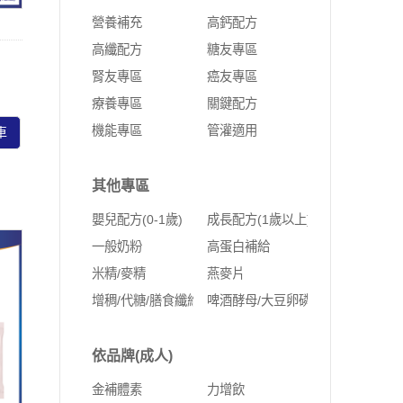
營養補充
高鈣配方
高纖配方
糖友專區
腎友專區
癌友專區
療養專區
關鍵配方
機能專區
管灌適用
車
其他專區
嬰兒配方(0-1歲)
成長配方(1歲以上)
一般奶粉
高蛋白補給
米精/麥精
燕麥片
增稠/代糖/膳食纖維
啤酒酵母/大豆卵磷脂
依品牌(成人)
金補體素
力增飲