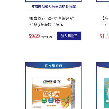
原廠因減塑包裝無透明收縮膜
銀寶善存 50+女性綜合維
【多
他命(超值裝) 150錠
活》
粉包
$989
$1,
加入購物車
$1,149