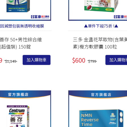
廠因減塑包裝無透明收縮膜
▲單件下殺75折 !▲
善存 50+男性綜合維
三多 金盞花萃取物(含葉
(超值裝) 150錠
素)複方軟膠囊 100粒
9
$600
加入購物車
加入購物
$1,149
$799