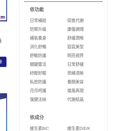
依功能
日常補給
促進代謝
防禦升級
康復調理
補氣養身
舒緩潤喉
黃
消化舒暢
窈窕美型
舒敏防護
明亮視界
車
關鍵靈活
日常舒緩
紓壓好眠
思緒清晰
私密防護
養顏美容
月月呵護
雄風再現
強健法絲
代謝結晶
依成分
維生素B/C
維生素D/E/K