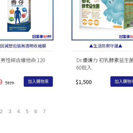
廠因減塑包裝無透明收縮膜
▲生活防禦守護▲
 男性綜合維他命 120
Dr.優護力 初乳酵素益生
60包入
9
$1,500
加入購物車
加入購物
$829
2
3
4
5
6
7