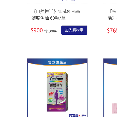
《自然悅活》挪威85%高
【多
濃度魚油 60粒/盒
活》
粒/
$900
$76
加入購物車
$1,000