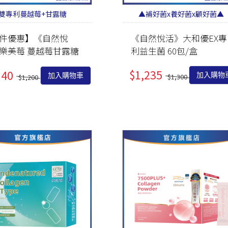
雙專利蔓越莓+甘露糖
▲補好菌x養好菌x顧好菌▲
件優惠】《自然悅
《自然悅活》大和優EX專
樂美莓 蔓越莓甘露糖
利益生菌 60包/盒
 30包/盒
$1,235
140
加入購物
加入購物車
$1,300
$1,200