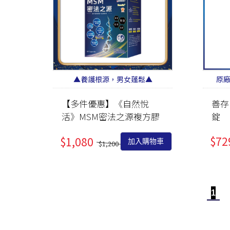
▲養護根源，男女蓬鬆▲
原
【多件優惠】《自然悅
善存
活》MSM密法之源複方膠
錠
囊 60粒/盒
$72
$1,080
加入購物車
$1,200
1