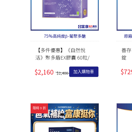
75%高純度β-葡聚多醣
原
【多件優惠】《自然悅
善存
活》聚多盾EX膠囊 60粒/
錠
盒
$72
$2,160
加入購物車
$2,400
限時 9 折