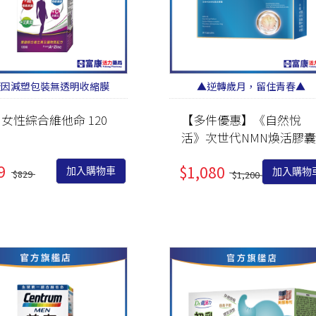
廠因減塑包裝無透明收縮膜
▲逆轉歲月，留住青春▲
 女性綜合維他命 120
【多件優惠】《自然悅
活》次世代NMN煥活膠囊
30粒/盒
9
$1,080
加入購物車
加入購物
$829
$1,200