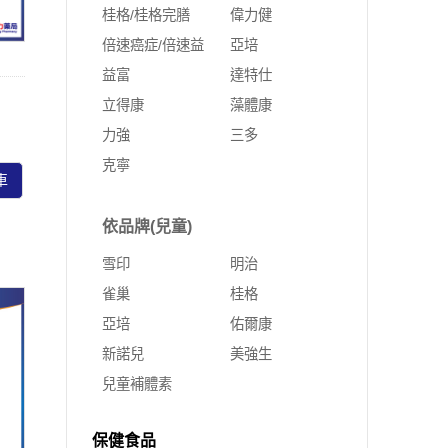
桂格/桂格完膳
偉力健
倍速癌症/倍速益
亞培
益富
達特仕
立得康
藻體康
力強
三多
克寧
車
依品牌(兒童)
雪印
明治
雀巢
桂格
亞培
佑爾康
新諾兒
美強生
兒童補體素
保健食品