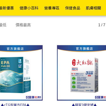
員權益✦
最新優惠
健康小百科
營養專區
保健食品
肌膚相關
常護理
依功能
各式營養品
醫療器材
依成分
其他專區
成人紙褲
護具專區
行動復能
依品牌
依
依
最低
價格最高
1 / 7
舒緩精油/軟膏
日常補給
營養補充
額/耳溫槍
維生素B/C
嬰兒配方(0-1歲)
褲型
護腕
輪椅A款
Mora
假牙清潔/黏著
促進代謝
高鈣配方
體重計/體脂計
維生素D/E/K
成長配方(1歲以上)
黏貼型
護肘
輪椅B款
Kame
退熱貼/冰敷袋
防禦升級
高纖配方
洗鼻器
綜合維生素/礦物質
一般奶粉
看護墊
護腰
輪椅坐墊
La Ro
寶水
塑膠手套/檢診手套
康復調理
糖友專區
血壓計
魚油/EPA/DHA/磷蝦油
高蛋白補給
替換式尿片
護膝
助行器
CeraV
藥盒/餵藥器/切藥器
補氣養身
腎友專區
血糖機
納豆紅麴/苦瓜胜
米精/麥精
iD怡大
護踝
助步車
肽/Q10
Pharm
隱形眼鏡/眼周用品
舒緩潤喉
癌友專區
檢測試紙
燕麥片
添寧
散步車
鈣/葡萄糖胺/UCII
Cavai
消化舒暢
療養專區
熱敷墊
增稠/代糖/膳食纖維
包大人
四腳拐
葉黃素/蝦紅素/山桑
Cetap
窈窕美型
關鍵配方
生髮帽
啤酒酵母/大豆卵磷脂
來復易
手杖/拐杖
子/玻尿酸
Hands
舒敏防護
機能專區
行動輔助
▲rTG型單方EPA▲
▲國家3健字號▲
棗精/人蔘/雞精