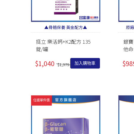
▲骨骼保養 黃金配方▲
原
挺立 樂活鈣+K2配方 135
銀寶
錠/罐
他命
$1,040
$98
加入購物車
$1,379
任選單件價