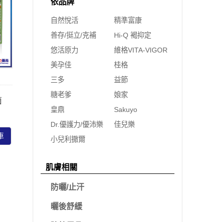
依品牌
自然悅活
精準富康
善存/挺立/克補
Hi-Q 褐抑定
悠活原力
維格VITA-VIGOR
美孕佳
桂格
三多
益節
糖老爹
娘家
菌
皇鼎
Sakuyo
Dr.優護力/優沛樂
佳兒樂
車
小兒利撒爾
肌膚相關
防曬/止汗
曬後舒緩