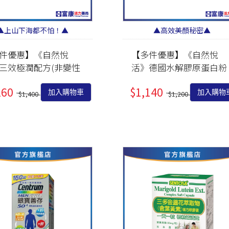
▲上山下海都不怕！▲
▲高效美顏秘密▲
件優惠】《自然悅
【多件優惠】《自然悅
三效極潤配方(非變性
活》德國水解膠原蛋白粉
膠原蛋白) 30粒/盒
(水蜜桃風味) 30入/盒
260
$1,140
加入購物車
加入購物
$1,400
$1,200