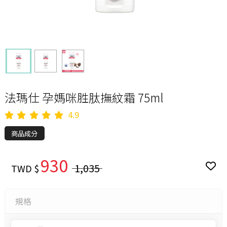
法瑪仕 孕媽咪胜肽撫紋霜 75ml
4.9
商品成分
930
1,035
TWD $
規格