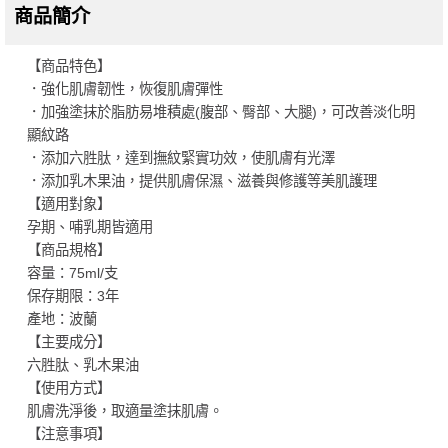
商品簡介
【商品特色】
．強化肌膚韌性，恢復肌膚彈性
．加強塗抹於脂肪易堆積處(腹部、臀部、大腿)，可改善淡化明
顯紋路
．添加六胜肽，達到撫紋緊實功效，使肌膚有光澤
．添加乳木果油，提供肌膚保濕、滋養與修護等美肌護理
【適用對象】
孕期、哺乳期皆適用
【商品規格】
容量：75ml/支
保存期限：3年
產地：波蘭
【主要成分】
六胜肽、乳木果油
【使用方式】
肌膚洗淨後，取適量塗抹肌膚。
【注意事項】