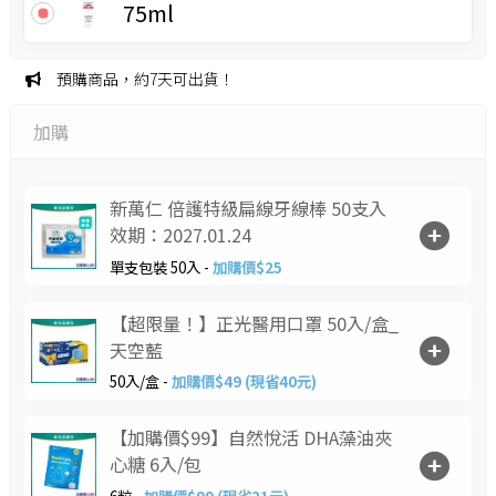
75ml
預購商品，約7天可出貨！
加購
新萬仁 倍護特級扁線牙線棒 50支入
效期：2027.01.24
單支包裝 50入 -
加購價$25
【超限量！】正光醫用口罩 50入/盒_
天空藍
50入/盒 -
加購價$49 (現省40元)
【加購價$99】自然悅活 DHA藻油夾
心糖 6入/包
6粒 -
加購價$99 (現省21元)