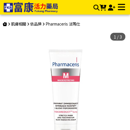
法瑪仕 孕媽咪胜肽撫紋霜 75ml | 富康活力藥局購物商城
肌膚相關
依品牌
Pharmaceris 法瑪仕
1
/
3