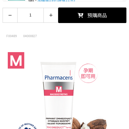
【加購價$10】喉力爽爽喉軟糖(枇
預購商品
杷)12.5g
12.5/包 -
加購價$10 (現省5元)
F00489
04000827