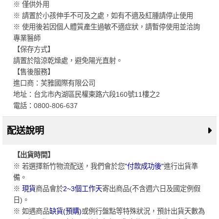
※ 僅供外用
※ 請置於小孩伸手不可及之處，如有不適及紅腫請停止使用
※ 使用後若因個人體質產生過敏不適症狀，請暫停使用並洽詢
專業醫師
【保存方式】
請置於陰涼乾燥處，避免陽光直射。
【售後服務】
進口商：芙雅國際有限公司
地址：台北市內湖區民權東路六段160號11樓之2
電話：0800-806-637
配送說明
【出貨時間】
※ 若選擇新竹物流配送，我們會於您
"付款成功後"
進行出貨準
備。
※
現貨
商品會於
2~3個工作天
寄出商品(不含週六日及國定例假
日)。
※ 如遇商品
缺貨(預購)
或例行盤點等特殊狀況，預計出貨天數為