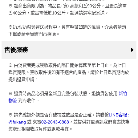
※ 超商出貨限制為 : 物品長+寬+高總和≦90公分，且最長邊需
≦40公分，重量需低於10公斤，超過請選宅配寄送。
※奶水/奶粉類運送過程中，會有輕微凹罐的風險，介意者請勿
下單或請至實體門市選購。
售後服務
※ 由消費者完成簽收取件的隔日開始算起至第七日止，為七日
鑑賞期限。簽收取件後如有不適合的產品，請於七日鑑賞期內於
提出退貨申請。
※ 退貨時商品必須是全新且完整包裝狀態，退換貨皆使用
新竹
物流
到府收件。
※ 請先確認外觀是否有破損或數量是否正確，請聯繫
LINE客服 :
@fukang
或 來電
02-2643-6888
，並提供訂單資訊我們會盡快為
您處理相關收取貨件或退款事宜。