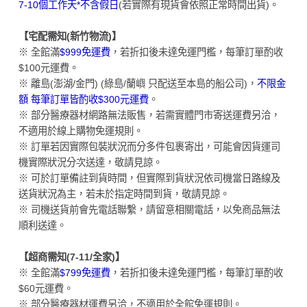
7-10個工作天*不含假日
(若實際有現貨會依照正常時間出貨)。
【宅配需知(新竹物流)】
※ 全館滿
$999免運費
，若折扣後未達免運門檻，每筆訂單酌收
$100元運費。
※ 離島(澎湖/金門) (綠島/蘭嶼 只配送至本島的船公司)，
不限金
額 每筆訂單皆酌收$300元運費
。
※ 部分醫療器材網路無法販售，若需實體門市寄送運費另洽，
不適用於線上購物免運規則。
※ 訂單若因實際包裝狀況而分多件包裹寄出，可能會因貨運司
機實際狀況分次送達，敬請見諒。
※ 可於訂單備註到貨時間，但實際到貨狀況依司機當日路線及
送貨狀況為主，若未於指定時間到貨，敬請見諒。
※ 司機送貨前會先電話聯繫，請留意相關電話，以免商品無法
順利送達。
【超商需知(7-11/全家)】
※ 全館滿
$799免運費
，若折扣後未達免運門檻，每筆訂單酌收
$60元運費。
※ 部分醫療器材運費另洽，不適用於全館免運規則。