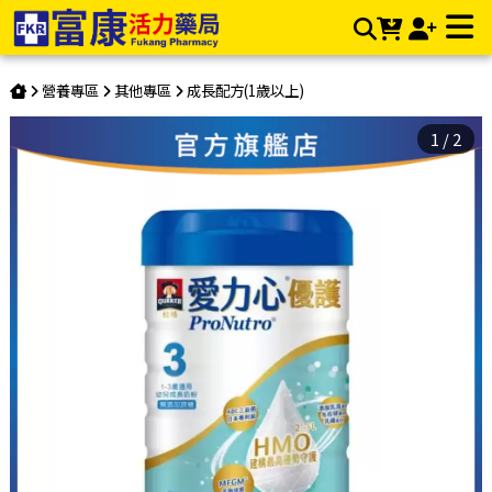
桂格 愛力心優護 幼兒成長奶粉 800g/罐 | 富康活力藥局購物商
城
營養專區
其他專區
成長配方(1歲以上)
1
/
2