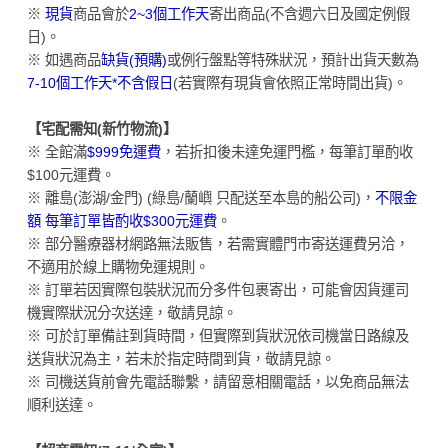
※
現貨
商品會於
2~3個工作天
寄出商品(不含週六日及國定例假
日)。
※ 如遇商品
缺貨(預購)
或例行盤點等特殊狀況，預計出貨天數為
7-10個工作天*不含假日
(若實際有現貨會依照正常時間出貨)。
【宅配需知(新竹物流)】
※ 全館滿
$999免運費
，若折扣後未達免運門檻，每筆訂單酌收
$100元運費。
※ 離島(澎湖/金門) (綠島/蘭嶼 只配送至本島的船公司)，
不限金
額 每筆訂單皆酌收$300元運費
。
※ 部分醫療器材網路無法販售，若需實體門市寄送運費另洽，
不適用於線上購物免運規則。
※ 訂單若因實際包裝狀況而分多件包裹寄出，可能會因貨運司
機實際狀況分次送達，敬請見諒。
※ 可於訂單備註到貨時間，但實際到貨狀況依司機當日路線及
送貨狀況為主，若未於指定時間到貨，敬請見諒。
※ 司機送貨前會先電話聯繫，請留意相關電話，以免商品無法
順利送達。