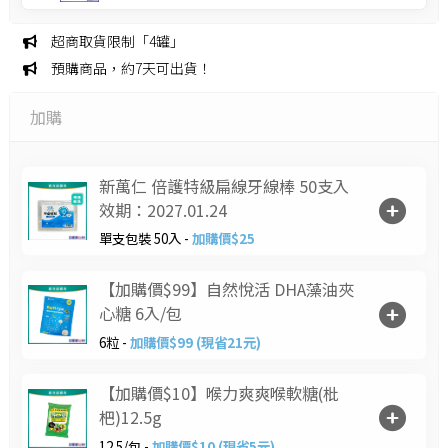
超商取貨限制「4罐」
預購商品，約7天可出貨！
加購
新萬仁 倍護特級扁線牙線棒 50支入
效期：2027.01.24
單支包裝 50入 -
加購價$25
【加購價$99】自然悅活 DHA藻油夾
心糖 6入/包
6粒 -
加購價$99 (現省21元)
【加購價$10】喉力爽爽喉軟糖(枇
杷)12.5g
12.5/包 -
加購價$10 (現省5元)