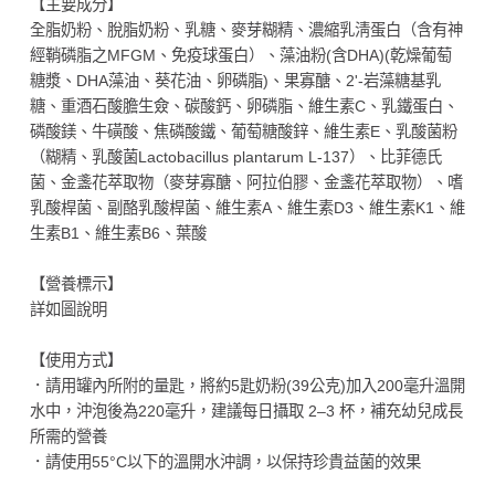
【主要成分】
全脂奶粉、脫脂奶粉、乳糖、麥芽糊精、濃縮乳淸蛋白（含有神
經鞘磷脂之MFGM、免疫球蛋白）、藻油粉(含DHA)(乾燥葡萄
糖漿、DHA藻油、葵花油、卵磷脂)、果寡醣、2'-岩藻糖基乳
糖、重酒石酸膽生僉、碳酸鈣、卵磷脂、維生素C、乳鐵蛋白、
磷酸鎂、牛磺酸、焦磷酸鐵、葡萄糖酸鋅、維生素E、乳酸菌粉
（糊精、乳酸菌Lactobacillus plantarum L-137）、比菲德氏
菌、金盞花萃取物（麥芽寡醣、阿拉伯膠、金盞花萃取物）、嗜
乳酸桿菌、副酪乳酸桿菌、維生素A、維生素D3、維生素K1、維
生素B1、維生素B6、葉酸
【營養標示】
詳如圖說明
【使用方式】
．請用罐內所附的量匙，將約5匙奶粉(39公克)加入200毫升溫開
水中，沖泡後為220毫升，建議每日攝取 2–3 杯，補充幼兒成長
所需的營養
．請使用55°C以下的溫開水沖調，以保持珍貴益菌的效果