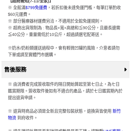
【超商需知(7-11/全家)】
※ 全館滿
$799免運費
，若折扣後未達免運門檻，每筆訂單酌收
$60元運費。
※ 部分醫療器材運費另洽，不適用於全館免運規則。
※ 超商出貨限制為 : 物品長+寬+高總和≦90公分，且最長邊需
≦40公分，重量需低於10公斤，超過請選宅配寄送。
※奶水/奶粉類運送過程中，會有輕微凹罐的風險，介意者請勿
下單或請至實體門市選購。
售後服務
※ 由消費者完成簽收取件的隔日開始算起至第七日止，為七日
鑑賞期限。簽收取件後如有不適合的產品，請於七日鑑賞期內於
提出退貨申請。
※ 退貨時商品必須是全新且完整包裝狀態，退換貨皆使用
新竹
物流
到府收件。