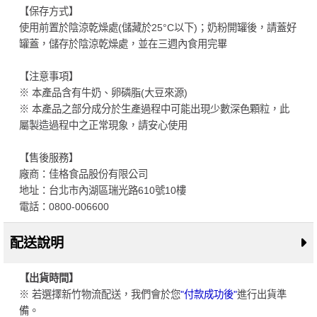
【保存方式】
使用前置於陰涼乾燥處(儲藏於25°C以下)；奶粉開罐後，請蓋好
罐蓋，儲存於陰涼乾燥處，並在三週內食用完畢
【注意事項】
※ 本產品含有牛奶、卵磷脂(大豆來源)
※ 本產品之部分成分於生產過程中可能出現少數深色顆粒，此
屬製造過程中之正常現象，請安心使用
【售後服務】
廠商：佳格食品股份有限公司
地址：台北市內湖區瑞光路610號10樓
電話：0800-006600
配送說明
【出貨時間】
※ 若選擇新竹物流配送，我們會於您
"付款成功後"
進行出貨準
備。