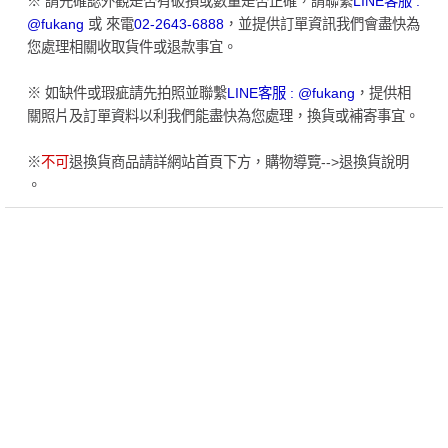
※ 請先確認外觀是否有破損或數量是否正確，請聯繫
LINE客服 :
@fukang
或 來電
02-2643-6888
，並提供訂單資訊我們會盡快為
您處理相關收取貨件或退款事宜。
※ 如缺件或瑕疵請先拍照並聯繫
LINE客服 : @fukang
，提供相
關照片及訂單資料以利我們能盡快為您處理，換貨或補寄事宜。
※
不可
退換貨商品請詳網站首頁下方，購物導覽-->退換貨說明
。