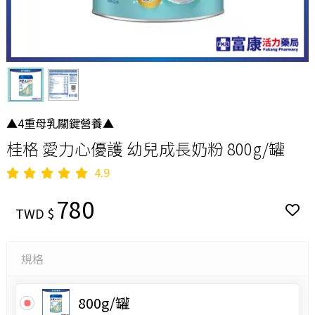
▲4重母乳關鍵營養▲
桂格 愛力心優護 幼兒成長奶粉 800g/罐
4.9
780
TWD $
規格
800g/罐