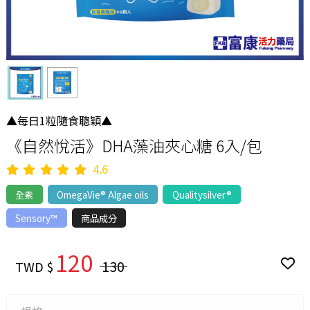
▲每日1粒隨食聰穎▲
《自然悅活》DHA藻油夾心糖 6入/包
4.6
全素
OmegaVie® Algae oils
Qualitysilver®
Sensory™
商品成分
120
130
TWD $