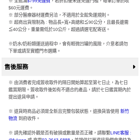
※ 全館滿
$799免運費
，若折扣後未達免運門檻，每筆訂單酌收
$60元運費。
※ 部分醫療器材運費另洽，不適用於全館免運規則。
※ 超商出貨限制為 : 物品長+寬+高總和≦90公分，且最長邊需
≦40公分，重量需低於10公斤，超過請選宅配寄送。
※奶水/奶粉類運送過程中，會有輕微凹罐的風險，介意者請勿
下單或請至實體門市選購。
售後服務
※ 由消費者完成簽收取件的隔日開始算起至第七日止，為七日
鑑賞期限。簽收取件後如有不適合的產品，請於七日鑑賞期內於
提出退貨申請。
※ 退貨時商品必須是全新且完整包裝狀態，退換貨皆使用
新竹
物流
到府收件。
※ 請先確認外觀是否有破損或數量是否正確，請聯繫
LINE客服 :