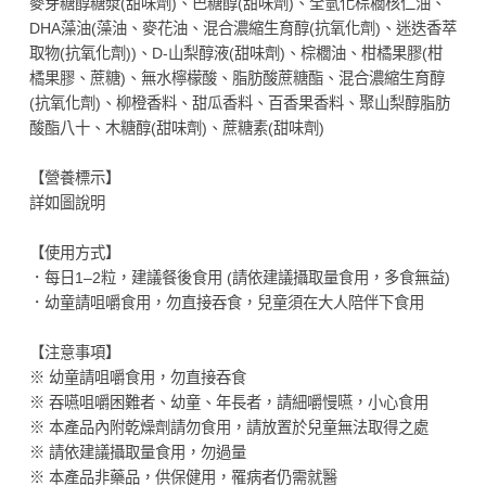
麥芽糖醇糖漿(甜味劑)、巴糖醇(甜味劑)、全氫化棕櫚核仁油、
DHA藻油(藻油、麥花油、混合濃縮生育醇(抗氧化劑)、迷迭香萃
取物(抗氧化劑))、D-山梨醇液(甜味劑)、棕櫚油、柑橘果膠(柑
橘果膠、蔗糖)、無水檸檬酸、脂肪酸蔗糖酯、混合濃縮生育醇
(抗氧化劑)、柳橙香料、甜瓜香料、百香果香料、聚山梨醇脂肪
酸酯八十、木糖醇(甜味劑)、蔗糖素(甜味劑)
【營養標示】
詳如圖說明
【使用方式】
．每日1–2粒，建議餐後食用 (請依建議攝取量食用，多食無益)
．幼童請咀嚼食用，勿直接吞食，兒童須在大人陪伴下食用
【注意事項】
※ 幼童請咀嚼食用，勿直接吞食
※ 吞嚥咀嚼困難者、幼童、年長者，請細嚼慢嚥，小心食用
※ 本產品內附乾燥劑請勿食用，請放置於兒童無法取得之處
※ 請依建議攝取量食用，勿過量
※ 本產品非藥品，供保健用，罹病者仍需就醫