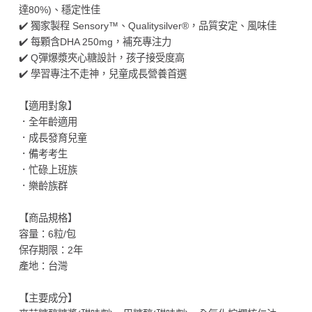
達80%)、穩定性佳
✔️ 獨家製程 Sensory™、Qualitysilver®，品質安定、風味佳
✔️ 每顆含DHA 250mg，補充專注力
✔️ Q彈爆漿夾心糖設計，孩子接受度高
✔️ 學習專注不走神，兒童成長營養首選
【適用對象】
．全年齡適用
．成長發育兒童
．備考考生
．忙碌上班族
．樂齡族群
【商品規格】
容量：6粒/包
保存期限：2年
產地：台灣
【主要成分】