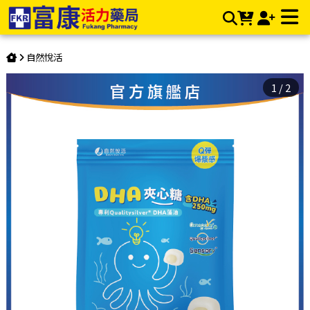
《自然悅活》DHA藻油夾心糖 6入/包 | 富康活力藥局購物商城
自然悅活
1
/
2