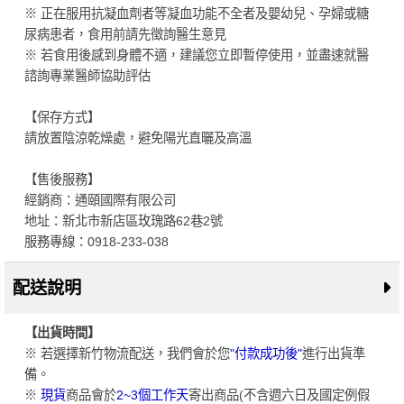
※ 正在服用抗凝血劑者等凝血功能不全者及嬰幼兒、孕婦或糖
尿病患者，食用前請先徵詢醫生意見
※ 若食用後感到身體不適，建議您立即暫停使用，並盡速就醫
諮詢專業醫師協助評估
【保存方式】
請放置陰涼乾燥處，避免陽光直曬及高溫
【售後服務】
經銷商：通頤國際有限公司
地址：新北市新店區玫瑰路62巷2號
服務專線：0918-233-038
配送說明
【出貨時間】
※ 若選擇新竹物流配送，我們會於您
"付款成功後"
進行出貨準
備。
※
現貨
商品會於
2~3個工作天
寄出商品(不含週六日及國定例假