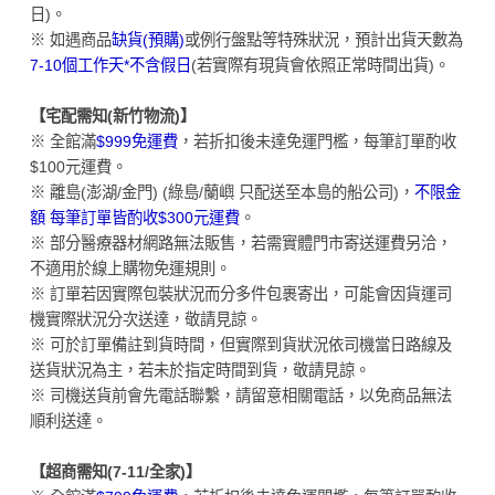
日)。
※ 如遇商品
缺貨(預購)
或例行盤點等特殊狀況，預計出貨天數為
7-10個工作天*不含假日
(若實際有現貨會依照正常時間出貨)。
【宅配需知(新竹物流)】
※ 全館滿
$999免運費
，若折扣後未達免運門檻，每筆訂單酌收
$100元運費。
※ 離島(澎湖/金門) (綠島/蘭嶼 只配送至本島的船公司)，
不限金
額 每筆訂單皆酌收$300元運費
。
※ 部分醫療器材網路無法販售，若需實體門市寄送運費另洽，
不適用於線上購物免運規則。
※ 訂單若因實際包裝狀況而分多件包裹寄出，可能會因貨運司
機實際狀況分次送達，敬請見諒。
※ 可於訂單備註到貨時間，但實際到貨狀況依司機當日路線及
送貨狀況為主，若未於指定時間到貨，敬請見諒。
※ 司機送貨前會先電話聯繫，請留意相關電話，以免商品無法
順利送達。
【超商需知(7-11/全家)】