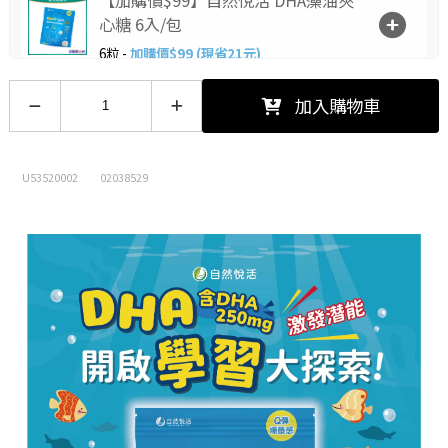
心糖 6入/包
6粒 -
加購價$99 (現省21元)
【加購價$10】喉力爽爽喉軟糖(枇
加入購物車
杷)12.5g
12.5/包 -
加購價$10 (現省5元)
U53520002
02038529