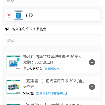
規格
6粒
現貨僅剩2件，即將售完！
加購
新萬仁 倍護特級扁線牙線棒 50支入
效期：2027.01.24
單支包裝 50入 -
加購價$25
【超限量！】正光醫用口罩 50入/盒_
天空藍
50入/盒 -
加購價$49 (現省40元)
【加購價$99】自然悅活 DHA藻油夾