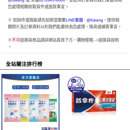
@fukang
或 來電
02-2643-6888
，並提供訂單資訊我們會盡快為
您處理相關收取貨件或退款事宜。
※ 如缺件或瑕疵請先拍照並聯繫
LINE客服 : @fukang
，提供相
關照片及訂單資料以利我們能盡快為您處理，換貨或補寄事宜。
※
不可
退換貨商品請詳網站首頁下方，購物導覽-->退換貨說明
。
全站關注排行榜