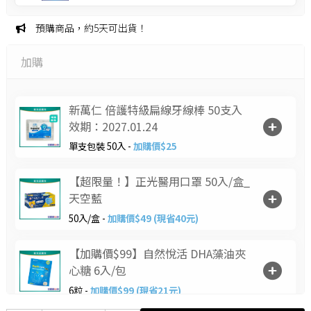
預購商品，約5天可出貨！
加購
新萬仁 倍護特級扁線牙線棒 50支入
效期：2027.01.24
單支包裝 50入 -
加購價$25
【超限量！】正光醫用口罩 50入/盒_
天空藍
50入/盒 -
加購價$49 (現省40元)
【加購價$99】自然悅活 DHA藻油夾
心糖 6入/包
6粒 -
加購價$99 (現省21元)