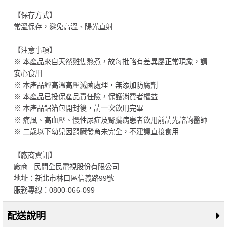
【保存方式】
常溫保存，避免高溫、陽光直射
【注意事項】
※ 本產品來自天然雞隻熬煮，故每批略有差異屬正常現象，請
安心食用
※ 本產品經高溫高壓滅菌處理，無添加防腐劑
※ 本產品已投保產品責任險，保護消費者權益
※ 本產品鋁箔包開封後，請一次飲用完畢
※ 痛風、高血壓、慢性尿症及腎臟病患者飲用前請先諮詢醫師
※ 二歲以下幼兒因腎臟發育未完全，不建議直接食用
【廠商資訊】
廠商 : 民間全民電視股份有限公司
地址：新北市林口區信義路99號
服務專線：0800-066-099
配送說明