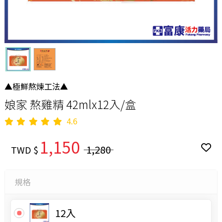
▲極鮮熬煉工法▲
娘家 熬雞精 42mlx12入/盒
4.6
1,150
1,280
TWD $
規格
12入