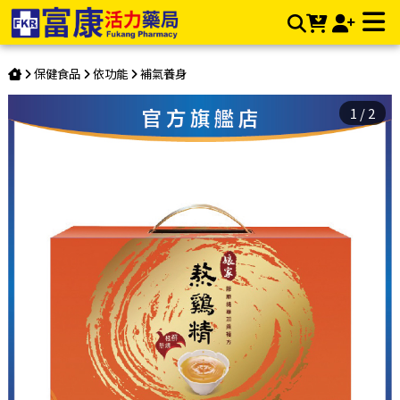
娘家 熬雞精 42mlx12入/盒 | 富康活力藥局購物商城
保健食品
依功能
補氣養身
1
/
2