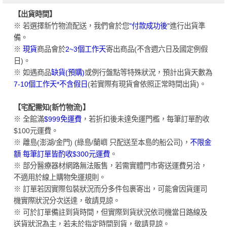
【出貨時間】
※ 若選擇新竹物流配送，我們會於您
"付款成功後"
進行出貨準
備。
※
現貨
商品會於
2~3個工作天
寄出商品(不含週六日及國定例假
日)。
※ 如遇商品
缺貨(預購)
或例行盤點等特殊狀況，預計出貨天數為
7-10個工作天*不含假日
(若實際有現貨會依照正常時間出貨)。
【宅配需知(新竹物流)】
※ 全館滿
$999免運費
，若折扣後未達免運門檻，每筆訂單酌收
$100元運費。
※ 離島(澎湖/金門) (綠島/蘭嶼 只配送至本島的船公司)，
不限金
額 每筆訂單皆酌收$300元運費
。
※ 部分醫療器材網路無法販售，若需實體門市寄送運費另洽，
不適用於線上購物免運規則。
※ 訂單若因實際包裝狀況而分多件包裹寄出，可能會因貨運司
機實際狀況分次送達，敬請見諒。
※ 可於訂單備註到貨時間，但實際到貨狀況依司機當日路線及
送貨狀況為主，若未於指定時間到貨，敬請見諒。