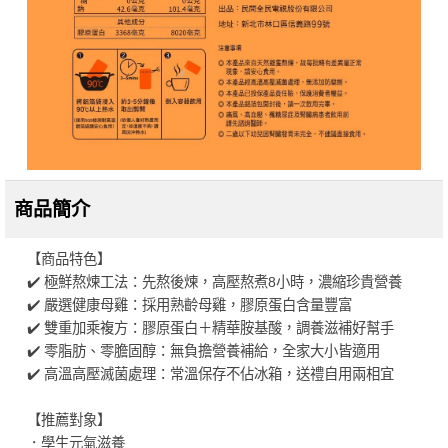
商品簡介
【商品特色】
✔️ 極鮮熬煉工法：先熬後煉，高壓熬煮8小時，濃縮珍貴營養
✔️ 嚴選健康母雞：採用熟齡母雞，膠原蛋白含量豐富
✔️ 雙重加乘複方：膠原蛋白＋精華胺基酸，調養滋補好幫手
✔️ 零脂肪、零膽固醇：無負擔營養補給，全家大小皆適用
✔️ 高溫高壓滅菌處理：常溫保存不佔冰箱，送禮自用兩相宜
【推薦對象】
．學生元氣滋養