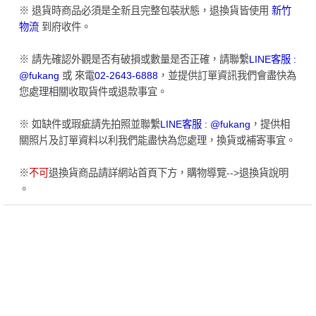
※ 退貨時商品必須是全新且完整包裝狀態，退換貨皆使用
新竹
物流
到府收件。
※ 請先確認外觀是否有破損或數量是否正確，請聯繫
LINE客服 :
@fukang
或 來電
02-2643-6888
，並提供訂單資訊我們會盡快為
您處理相關收取貨件或退款事宜。
※ 如缺件或瑕疵請先拍照並聯繫
LINE客服 : @fukang
，提供相
關照片及訂單資料以利我們能盡快為您處理，換貨或補寄事宜。
※
不可
退換貨商品請詳網站首頁下方，購物導覽-->退換貨說明
。