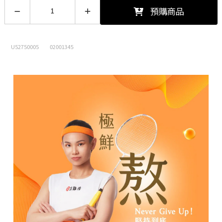
【加購價$10】喉力爽爽喉軟糖(枇
預購商品
杷)12.5g
12.5/包 -
加購價$10 (現省5元)
U52750005
02001345