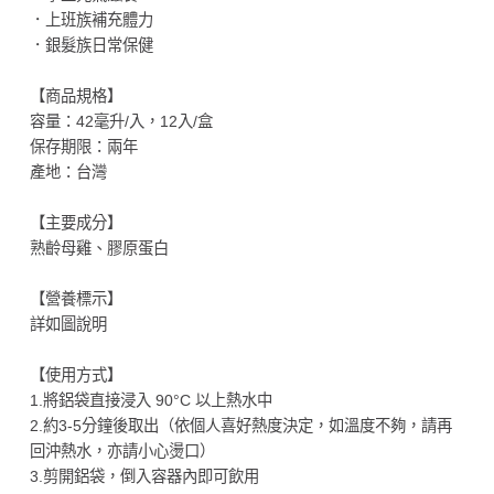
．上班族補充體力
．銀髮族日常保健
【商品規格】
容量：42毫升/入，12入/盒
保存期限：兩年
產地：台灣
【主要成分】
熟齡母雞、膠原蛋白
【營養標示】
詳如圖說明
【使用方式】
1.將鋁袋直接浸入 90°C 以上熱水中
2.約3-5分鐘後取出（依個人喜好熱度決定，如溫度不夠，請再
回沖熱水，亦請小心燙口）
3.剪開鋁袋，倒入容器內即可飲用