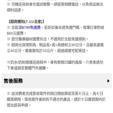
※ 司機送貨前會先電話聯繫，請留意相關電話，以免商品無法
順利送達。
【超商需知(7-11/全家)】
※ 全館滿
$799免運費
，若折扣後未達免運門檻，每筆訂單酌收
$60元運費。
※ 部分醫療器材運費另洽，不適用於全館免運規則。
※ 超商出貨限制為 : 物品長+寬+高總和≦90公分，且最長邊需
≦40公分，重量需低於10公斤，超過請選宅配寄送。
※奶水/奶粉類運送過程中，會有輕微凹罐的風險，介意者請勿
下單或請至實體門市選購。
售後服務
※ 由消費者完成簽收取件的隔日開始算起至第七日止，為七日
鑑賞期限。簽收取件後如有不適合的產品，請於七日鑑賞期內於
提出退貨申請。