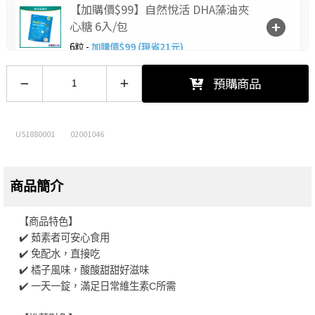
【加購價$99】自然悅活 DHA藻油夾
心糖 6入/包
6粒 -
加購價$99 (現省21元)
【加購價$10】喉力爽爽喉軟糖(枇
預購商品
杷)12.5g
12.5/包 -
加購價$10 (現省5元)
U51880001
02001046
商品簡介
【商品特色】
✔️ 茹素者可安心食用
✔️ 免配水，直接吃
✔️ 橘子風味，酸酸甜甜好滋味
✔️ 一天一錠，滿足日常維生素C所需