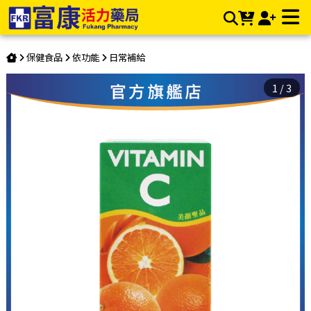
【多件優惠】元寧維他命C 100mg (60T) | 富康活力藥局購物商
城
保健食品
依功能
日常補給
1
/
3