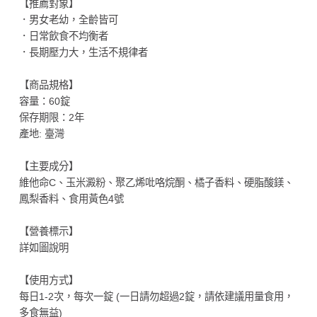
【推薦對象】
．男女老幼，全齡皆可
．日常飲食不均衡者
．長期壓力大，生活不規律者
【商品規格】
容量：60錠
保存期限：2年
產地: 臺灣
【主要成分】
維他命C、玉米澱粉、聚乙烯吡咯烷酮、橘子香料、硬脂酸鎂、
鳳梨香料、食用黃色4號
【營養標示】
詳如圖說明
【使用方式】
每日1-2次，每次一錠 (一日請勿超過2錠，請依建議用量食用，
多食無益)