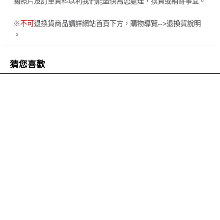
關照片及訂單資料以利我們能盡快為您處理，換貨或補寄事宜。
※
不可
退換貨商品請詳網站首頁下方，購物導覽-->退換貨說明
。
猜您喜歡
全素
NMN-M1酵母粉
克菲素®克菲蘭發酵物
▲逆轉歲月，留住青春▲
小分子膠原蛋白胜肽