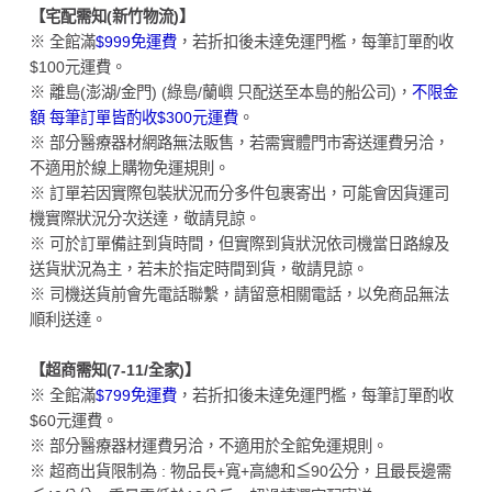
【宅配需知(新竹物流)】
※ 全館滿
$999免運費
，若折扣後未達免運門檻，每筆訂單酌收
$100元運費。
※ 離島(澎湖/金門) (綠島/蘭嶼 只配送至本島的船公司)，
不限金
額 每筆訂單皆酌收$300元運費
。
※ 部分醫療器材網路無法販售，若需實體門市寄送運費另洽，
不適用於線上購物免運規則。
※ 訂單若因實際包裝狀況而分多件包裹寄出，可能會因貨運司
機實際狀況分次送達，敬請見諒。
※ 可於訂單備註到貨時間，但實際到貨狀況依司機當日路線及
送貨狀況為主，若未於指定時間到貨，敬請見諒。
※ 司機送貨前會先電話聯繫，請留意相關電話，以免商品無法
順利送達。
【超商需知(7-11/全家)】
※ 全館滿
$799免運費
，若折扣後未達免運門檻，每筆訂單酌收
$60元運費。
※ 部分醫療器材運費另洽，不適用於全館免運規則。
※ 超商出貨限制為 : 物品長+寬+高總和≦90公分，且最長邊需