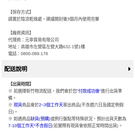
【保存方式】
請置於陰涼乾燥處，建議開封後3個月內使用完畢
【廠商資訊】
代理商：元寧貿易有限公司
地址：高雄市左營區左營大路632-1號1樓
電話：0800-088-178
配送說明
【出貨時間】
※ 若選擇新竹物流配送，我們會於您
"付款成功後"
進行出貨準
備。
※
現貨
商品會於
2~3個工作天
寄出商品(不含週六日及國定例假
日)。
※ 如遇商品
缺貨(預購)
或例行盤點等特殊狀況，預計出貨天數為
7-10個工作天*不含假日
(若實際有現貨會依照正常時間出貨)。