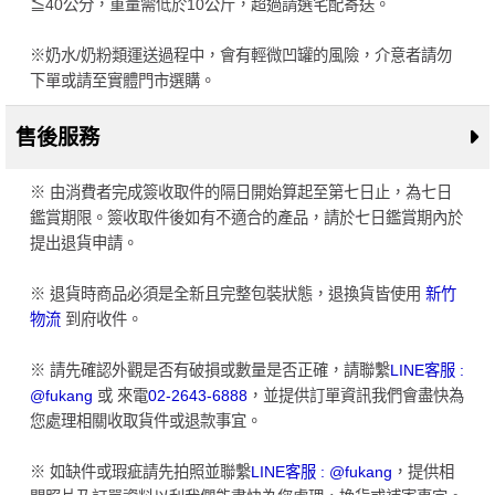
≦40公分，重量需低於10公斤，超過請選宅配寄送。
※奶水/奶粉類運送過程中，會有輕微凹罐的風險，介意者請勿
下單或請至實體門市選購。
售後服務
※ 由消費者完成簽收取件的隔日開始算起至第七日止，為七日
鑑賞期限。簽收取件後如有不適合的產品，請於七日鑑賞期內於
提出退貨申請。
※ 退貨時商品必須是全新且完整包裝狀態，退換貨皆使用
新竹
物流
到府收件。
※ 請先確認外觀是否有破損或數量是否正確，請聯繫
LINE客服 :
@fukang
或 來電
02-2643-6888
，並提供訂單資訊我們會盡快為
您處理相關收取貨件或退款事宜。
※ 如缺件或瑕疵請先拍照並聯繫
LINE客服 : @fukang
，提供相