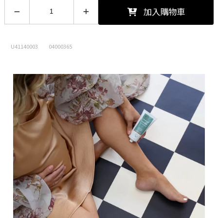
【加購價$10】喉力爽爽喉軟糖(枇
加入購物車
杷)12.5g
12.5/包 -
加購價$10 (現省5元)
U41140003
04000365