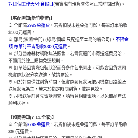
7-10個工作天*不含假日
(若實際有現貨會依照正常時間出貨)。
【宅配需知(新竹物流)】
※ 全館滿
$999免運費
，若折扣後未達免運門檻，每筆訂單酌收
$100元運費。
※ 離島(澎湖/金門) (綠島/蘭嶼 只配送至本島的船公司)，
不限金
額 每筆訂單皆酌收$300元運費
。
※ 部分醫療器材網路無法販售，若需實體門市寄送運費另洽，
不適用於線上購物免運規則。
※ 訂單若因實際包裝狀況而分多件包裹寄出，可能會因貨運司
機實際狀況分次送達，敬請見諒。
※ 可於訂單備註到貨時間，但實際到貨狀況依司機當日路線及
送貨狀況為主，若未於指定時間到貨，敬請見諒。
※ 司機送貨前會先電話聯繫，請留意相關電話，以免商品無法
順利送達。
【超商需知(7-11/全家)】
※ 全館滿
$799免運費
，若折扣後未達免運門檻，每筆訂單酌收
$60元運費。