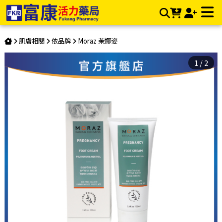
Moraz茉娜姿 腿部舒緩霜 100ml | 富康活力藥局購物商城
肌膚相關
依品牌
Moraz 茉娜姿
1
/
2