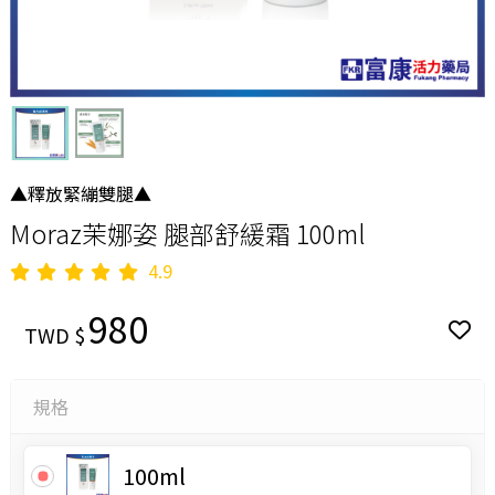
▲釋放緊繃雙腿▲
Moraz茉娜姿 腿部舒緩霜 100ml
4.9
980
TWD $
規格
100ml