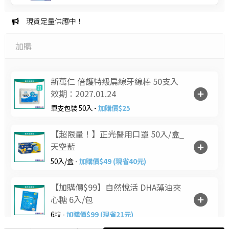
現貨足量供應中！
加購
新萬仁 倍護特級扁線牙線棒 50支入
效期：2027.01.24
單支包裝 50入 -
加購價$25
【超限量！】正光醫用口罩 50入/盒_
天空藍
50入/盒 -
加購價$49 (現省40元)
【加購價$99】自然悅活 DHA藻油夾
心糖 6入/包
6粒 -
加購價$99 (現省21元)