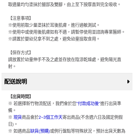
取適量均勻塗抹於腿部及雙腳，由上至下按摩直到完全吸收。
【注意事項】
※使用前取少量塗抹於耳後肌膚，進行過敏測試。
※使用中或使用後肌膚如有不適，請暫停使用並諮詢專業醫師。
※請置於嬰幼兒拿不到之處，避免幼童撿取食用。
【保存方式】
請放置於幼童伸手不及之處並存放在陰涼乾燥處，避免陽光直
射。
配送說明
【出貨時間】
※ 若選擇新竹物流配送，我們會於您
"付款成功後"
進行出貨準
備。
※
現貨
商品會於
2~3個工作天
寄出商品(不含週六日及國定例假
日)。
※ 如遇商品
缺貨(預購)
或例行盤點等特殊狀況，預計出貨天數為