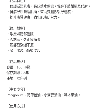
【商品特色】
．修護滋潤肌膚，長效鎖水保濕，促進下肢循環及代謝。
．排解舒緩緊繃肌肉，幫助雙腿恢復舒適感。
．提升膚質健康，強化肌膚防禦力。
【適用對象】
．孕產婦腿部腫脹
．久站者、久走痠痛者
．腿部易緊繃不適
．腿上出現小蚯蚓突起
【商品規格】
容量：100ml/瓶
保存期限：3年
產地：以色列
【主要成分】
Polygonum、荷荷芭油、小麥胚芽油、乳木果油。
【使用方式】