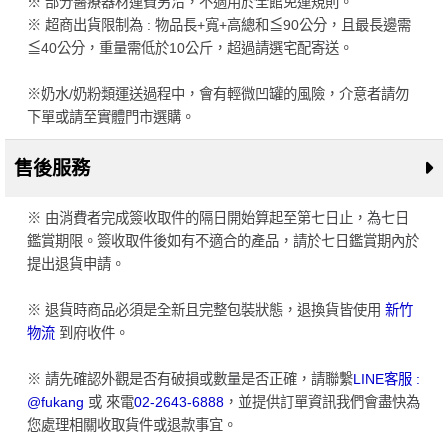
※ 部分醫療器材運費另洽，不適用於全館免運規則。
※ 超商出貨限制為 : 物品長+寬+高總和≦90公分，且最長邊需
≦40公分，重量需低於10公斤，超過請選宅配寄送。
※奶水/奶粉類運送過程中，會有輕微凹罐的風險，介意者請勿
下單或請至實體門市選購。
售後服務
※ 由消費者完成簽收取件的隔日開始算起至第七日止，為七日
鑑賞期限。簽收取件後如有不適合的產品，請於七日鑑賞期內於
提出退貨申請。
※ 退貨時商品必須是全新且完整包裝狀態，退換貨皆使用
新竹
物流
到府收件。
※ 請先確認外觀是否有破損或數量是否正確，請聯繫
LINE客服 :
@fukang
或 來電
02-2643-6888
，並提供訂單資訊我們會盡快為
您處理相關收取貨件或退款事宜。