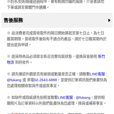
※奶水/奶粉類運送過程中，會有輕微凹罐的風險，介意者請勿
下單或請至實體門市選購。
售後服務
※ 由消費者完成簽收取件的隔日開始算起至第七日止，為七日
鑑賞期限。簽收取件後如有不適合的產品，請於七日鑑賞期內於
提出退貨申請。
※ 退貨時商品必須是全新且完整包裝狀態，退換貨皆使用
新竹
物流
到府收件。
※ 請先確認外觀是否有破損或數量是否正確，請聯繫
LINE客服 :
@fukang
或 來電
02-2643-6888
，並提供訂單資訊我們會盡快為
您處理相關收取貨件或退款事宜。
※ 如缺件或瑕疵請先拍照並聯繫
LINE客服 : @fukang
，提供相
關照片及訂單資料以利我們能盡快為您處理，換貨或補寄事宜。