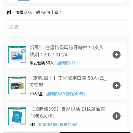
預購商品，約7天可出貨！
加購
新萬仁 倍護特級扁線牙線棒 50支入
效期：2027.01.24
單支包裝 50入 -
加購價$25
【超限量！】正光醫用口罩 50入/盒_
天空藍
50入/盒 -
加購價$49 (現省40元)
【加購價$99】自然悅活 DHA藻油夾
心糖 6入/包
6粒 -
加購價$99 (現省21元)