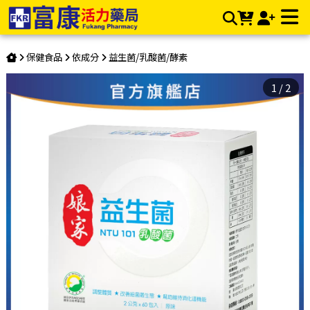
民視《娘家益生菌》專利菌株 NTU 101 | 富康活力藥局購物商
城
保健食品
依成分
益生菌/乳酸菌/酵素
1
/
2