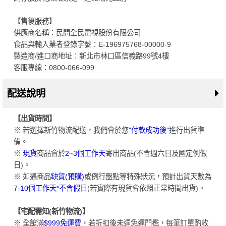
【售後服務】
供應商名稱：民間全民電視股份有限公司
食品與輸入業者登錄字號：E-196975768-00000-9
製造商/進口商地址：新北市林口區信義路99號4樓
客服專線：0800-066-099
配送說明
【出貨時間】
※ 若選擇新竹物流配送，我們會於您
"付款成功後"
進行出貨準
備。
※
現貨
商品會於
2~3個工作天
寄出商品(不含週六日及國定例假
日)。
※ 如遇商品
缺貨(預購)
或例行盤點等特殊狀況，預計出貨天數為
7-10個工作天*不含假日
(若實際有現貨會依照正常時間出貨)。
【宅配需知(新竹物流)】
※ 全館滿
$999免運費
，若折扣後未達免運門檻，每筆訂單酌收