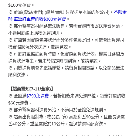
$100元運費。
※ 離島(澎湖/金門) (綠島/蘭嶼 只配送至本島的船公司)，
不限金
額 每筆訂單皆酌收$300元運費
。
※ 部分醫療器材網路無法販售，若需實體門市寄送運費另洽，
不適用於線上購物免運規則。
※ 訂單若因實際包裝狀況而分多件包裹寄出，可能會因貨運司
機實際狀況分次送達，敬請見諒。
※ 可於訂單備註到貨時間，但實際到貨狀況依司機當日路線及
送貨狀況為主，若未於指定時間到貨，敬請見諒。
※ 司機送貨前會先電話聯繫，請留意相關電話，以免商品無法
順利送達。
【超商需知(7-11/全家)】
※ 全館滿
$799免運費
，若折扣後未達免運門檻，每筆訂單酌收
$60元運費。
※ 部分醫療器材運費另洽，不適用於全館免運規則。
※ 超商出貨限制為 : 物品長+寬+高總和≦90公分，且最長邊需
≦40公分，重量需低於10公斤，超過請選宅配寄送。