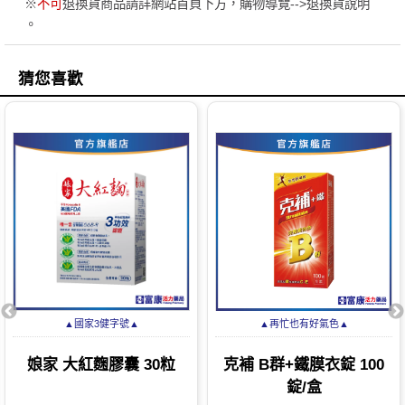
※
不可
退換貨商品請詳網站首頁下方，購物導覽-->退換貨說明
。
猜您喜歡
▲國家3健字號▲
▲再忙也有好氣色▲
娘家 大紅麴膠囊 30粒
克補 B群+鐵膜衣錠 100
錠/盒