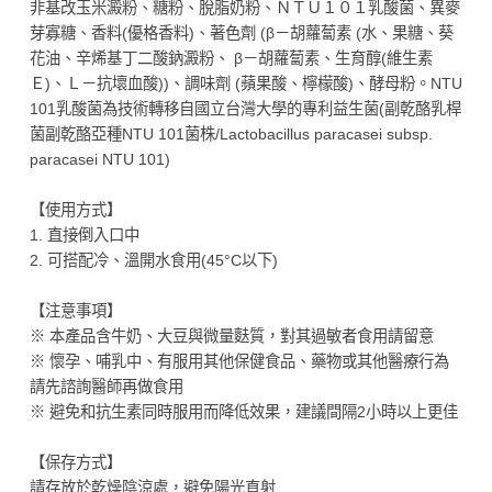
非基改玉米澱粉、糖粉、脫脂奶粉、ＮＴＵ１０１乳酸菌、異麥
芽寡糖、香料(優格香料)、著色劑 (β－胡蘿蔔素 (水、果糖、葵
花油、辛烯基丁二酸鈉澱粉、 β－胡蘿蔔素、生育醇(維生素
Ｅ)、Ｌ－抗壞血酸))、調味劑 (蘋果酸、檸檬酸)、酵母粉。NTU
101乳酸菌為技術轉移自國立台灣大學的專利益生菌(副乾酪乳桿
菌副乾酪亞種NTU 101菌株/Lactobacillus paracasei subsp.
paracasei NTU 101)
【使用方式】
1. 直接倒入口中
2. 可搭配冷、溫開水食用(45°C以下)
【注意事項】
※ 本產品含牛奶、大豆與微量麩質，對其過敏者食用請留意
※ 懷孕、哺乳中、有服用其他保健食品、藥物或其他醫療行為
請先諮詢醫師再做食用
※ 避免和抗生素同時服用而降低效果，建議間隔2小時以上更佳
【保存方式】
請存放於乾燥陰涼處，避免陽光直射