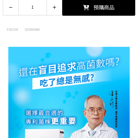
【加購價$10】喉力爽爽喉軟糖(枇
預購商品
杷)12.5g
12.5/包 -
加購價$10 (現省5元)
F00159
02000488