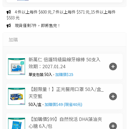
4 件以上每件 $600 元,7 件以上每件 $571 元,15 件以上每件
$533 元
現貨僅剩7件，即將售完！
加購
新萬仁 倍護特級扁線牙線棒 50支入
效期：2027.01.24
單支包裝 50入 -
加購價$25
【超限量！】正光醫用口罩 50入/盒_
天空藍
50入/盒 -
加購價$49 (現省40元)
【加購價$99】自然悅活 DHA藻油夾
心糖 6入/包