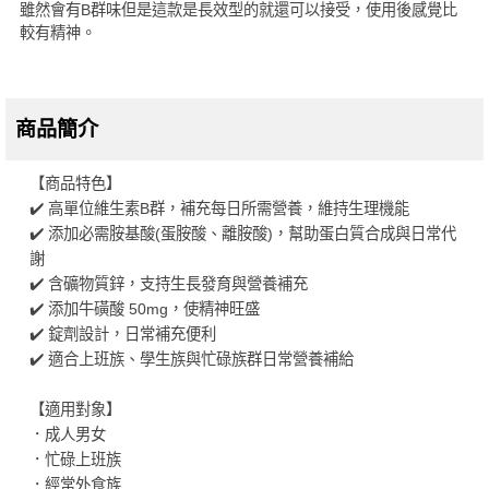
雖然會有B群味但是這款是長效型的就還可以接受，使用後感覺比
較有精神。
商品簡介
【商品特色】
✔️ 高單位維生素B群，補充每日所需營養，維持生理機能
✔️ 添加必需胺基酸(蛋胺酸、離胺酸)，幫助蛋白質合成與日常代
謝
✔️ 含礦物質鋅，支持生長發育與營養補充
✔️ 添加牛磺酸 50mg，使精神旺盛
✔️ 錠劑設計，日常補充便利
✔️ 適合上班族、學生族與忙碌族群日常營養補給
【適用對象】
．成人男女
．忙碌上班族
．經常外食族