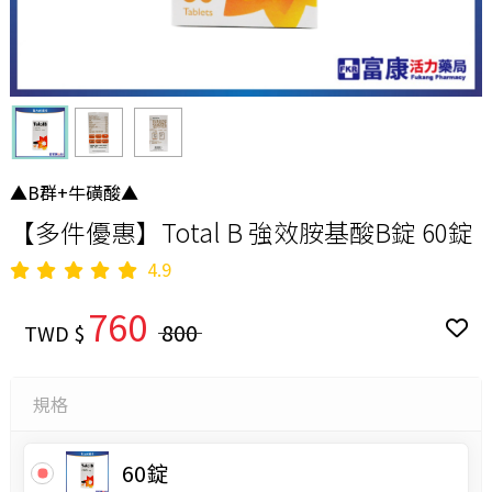
▲B群+牛磺酸▲
【多件優惠】Total B 強效胺基酸B錠 60錠
4.9
760
800
TWD $
規格
60錠