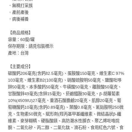
．無精打采族
．產前產後
．病後補養
【商品規格】
容量：60錠/罐
保存期限：請見包裝標示
產地：台灣
【主要成分】
碳酸鈣206毫克(含鈣82.5毫克)、蛋胺酸150毫克、維生素C 97%
103毫克、維生素B2(100毫克)、硝酸硫胺明50毫克、鹽酸吡哆
鋅50毫克、本多酸鈣50毫克、牛磺酸50毫克、離胺酸50毫克、
甘胺酸鋅49毫克(含鋅15毫克)、菸鹼醯胺30毫克、β-胡蘿蔔素
10%(4509IU)27毫克、重酒石酸膽鹼20毫克、肌醇20毫克、葡
萄糖酸鈣10毫克(含鈣0.89毫克)、葉酸0.8毫克、氰鈷胺明250微
克、生物素50微克、賦形劑(羥丙基甲基纖維素、微結晶狀β-纖
維素、麥芽糊精、硬脂酸鎂、高防潮水性膜衣、聚乙烯吡咯烷
酮、二氧化矽、丙二醇、二氧化鈦、滑石粉、食用紅色六號、食