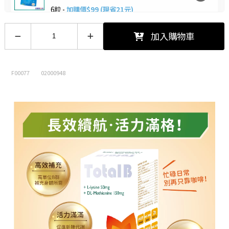
6粒 -
加購價$99 (現省21元)
【加購價$10】喉力爽爽喉軟糖(枇
加入購物車
杷)12.5g
12.5/包 -
加購價$10 (現省5元)
F00077
02000948