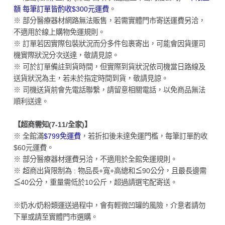
額 每筆訂單皆酌收$300元運費
。
※ 部分醫療器材網路無法販售，若需實體門市寄送運費另洽，
不適用於線上購物免運規則。
※ 訂單若因實際包裝狀況而分多件包裹寄出，可能會因貨運司
機實際狀況分次送達，敬請見諒。
※ 可於訂單備註到貨時間，但實際到貨狀況依司機當日路線及
送貨狀況為主，若未於指定時間到貨，敬請見諒。
※ 司機送貨前會先電話聯繫，請留意相關電話，以免商品無法
順利送達。
【超商需知(7-11/全家)】
※ 全館滿
$799免運費
，若折扣後未達免運門檻，每筆訂單酌收
$60元運費。
※ 部分醫療器材運費另洽，不適用於全館免運規則。
※ 超商出貨限制為 : 物品長+寬+高總和≦90公分，且最長邊需
≦40公分，重量需低於10公斤，超過請選宅配寄送。
※奶水/奶粉類運送過程中，會有輕微凹罐的風險，介意者請勿
下單或請至實體門市選購。