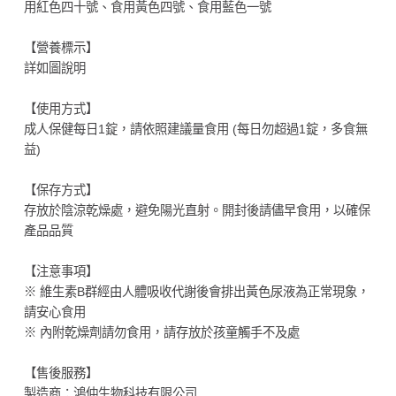
用紅色四十號、食用黃色四號、食用藍色一號
【營養標示】
詳如圖說明
【使用方式】
成人保健每日1錠，請依照建議量食用 (每日勿超過1錠，多食無
益)
【保存方式】
存放於陰涼乾燥處，避免陽光直射。開封後請儘早食用，以確保
產品品質
【注意事項】
※ 維生素B群經由人體吸收代謝後會排出黃色尿液為正常現象，
請安心食用
※ 內附乾燥劑請勿食用，請存放於孩童觸手不及處
【售後服務】
製造商：鴻仲生物科技有限公司