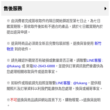
售後服務
※ 由消費者完成簽收取件的隔日開始算起至第七日止，為七日
鑑賞期限。簽收取件後如有不適合的產品，請於七日鑑賞期內於
提出退貨申請。
※ 退貨時商品必須是全新且完整包裝狀態，退換貨皆使用
新竹
物流
到府收件。
※ 請先確認外觀是否有破損或數量是否正確，請聯繫
LINE客服 :
@fukang
或 來電
02-2643-6888
，並提供訂單資訊我們會盡快為
您處理相關收取貨件或退款事宜。
※ 如缺件或瑕疵請先拍照並聯繫
LINE客服 : @fukang
，提供相
關照片及訂單資料以利我們能盡快為您處理，換貨或補寄事宜。
※
不可
退換貨商品請詳網站首頁下方，購物導覽-->退換貨說明
。