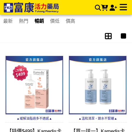
Kamedis 卡媚迪施 | 富康活力藥局購物商城
最新
熱門
暢銷
價低
價高
▲緩解油脂過多不適感▲
▲溫和清潔，鎖水不緊繃▲
【特價$499】Kamedis卡
【買一送一】Kamedis卡