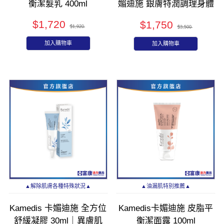
衡潔髮乳 400ml
媚迪施 銀膚特潤調理身體
霜 100ml
$1,720
$1,750
$1,920
$3,500
加入購物車
加入購物車
▲解除肌膚各種特殊狀況▲
▲油漏肌特別推薦▲
Kamedis 卡媚迪施 全方位
Kamedis卡媚迪施 皮脂平
舒緩凝膠 30ml｜異膚肌
衡潔面露 100ml