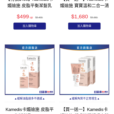
媚迪施 皮脂平衡潔髮乳
媚迪施 寶寶溫和二合一清
200ml
潔露 400ml
$499
$1,680
$2,400
$3,360
加入購物車
加入購物車
▲緩解油脂過多不適感▲
▲緩解角質不正常增生▲
Kamedis卡媚迪施 皮脂平
【買一送一】Kamedis卡