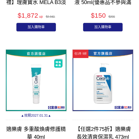
禮】理膚寶水 MELA B3淡
液 50ml(優惠品不參與滿
斑淨亮精華 30ml/50ml
額/滿件活動)
$1,872
$150
$2,940
$200
加入購物車
加入購物車
任1件 9折
▲效期2027.01.31▲
適樂膚 多重酸煥膚修護精
【任選2件75折】適樂膚
華 40ml
長效清爽保濕乳 473ml