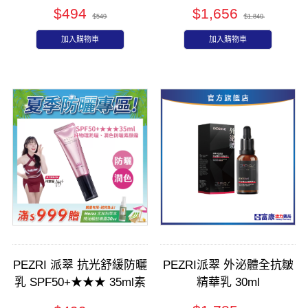
200ml
痕精華(AB小紅瓶) 30ml
$494
$1,656
$549
$1,840
加入購物車
加入購物車
PEZRI 派翠 抗光舒緩防曬
PEZRI派翠 外泌體全抗皺
乳 SPF50+★★★ 35ml素
精華乳 30ml
顏霜質地｜清爽潤色防曬