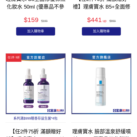
化妝水 50ml (優惠品不參
禮】理膚寶水 B5+全面修
與滿額/滿件活動)
復霜(全新升級
$159
$441
版)40ml/100ml
$199
$890
加入購物車
加入購物車
任1件 9折
系列滿$999贈善存益生菌*4包
【任2件75折 滿額贈好
理膚寶水 臉部溫泉舒緩噴