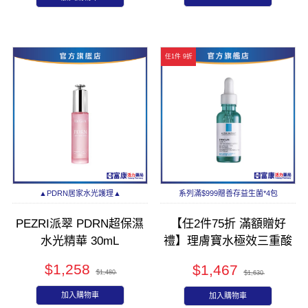
任1件 9折
▲PDRN居家水光護理▲
系列滿$999贈善存益生菌*4包
PEZRI派翠 PDRN超保濕
【任2件75折 滿額贈好
水光精華 30mL
禮】理膚寶水極效三重酸
煥膚精華30ml
$1,258
$1,467
$1,480
$1,630
加入購物車
加入購物車