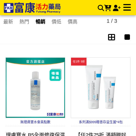
臉部保養 | 富康活力藥局購物商城
1 / 3
最新
熱門
暢銷
價低
價高
任1件 9折
無理膚寶水會員點數
系列滿$999贈善存益生菌*4包
理膚寶水 B5全面修復保濕
【任2件75折 滿額贈好