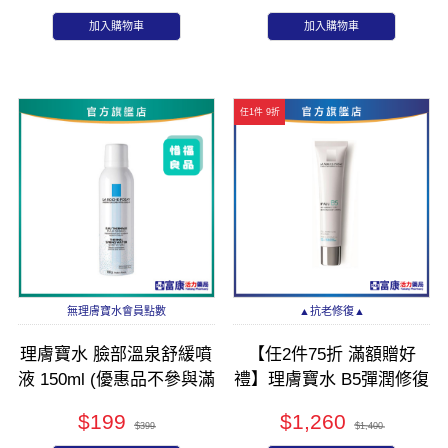
加入購物車
加入購物車
任1件 9折
無理膚寶水會員點數
▲抗老修復▲
理膚寶水 臉部溫泉舒緩噴
【任2件75折 滿額贈好
液 150ml (優惠品不參與滿
禮】理膚寶水 B5彈潤修復
額/滿件活動)
凝乳 40ml
$199
$1,260
$399
$1,400