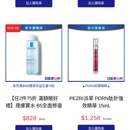
加入購物車
加入購物車
任1件 9折
系列滿$999贈善存益生菌*4包
▲PDRN前導精華▲
【任2件75折 滿額贈好
PEZRI派翠 PDRN肽針強
禮】理膚寶水 B5全面修復
效精華 15mL
保濕化妝水 200ml
$1,258
$828
$1,480
$920
加入購物車
加入購物車