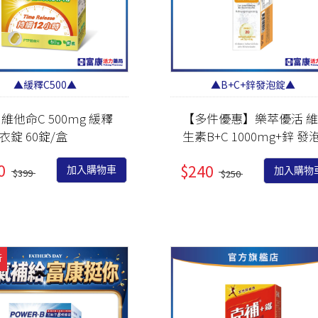
▲緩釋C500▲
▲B+C+鋅發泡錠▲
 維他命C 500mg 緩釋
【多件優惠】樂萃優活 維
衣錠 60錠/盒
生素B+C 1000mg+鋅 發
錠 20錠
0
$240
加入購物車
加入購物
$399
$250
折