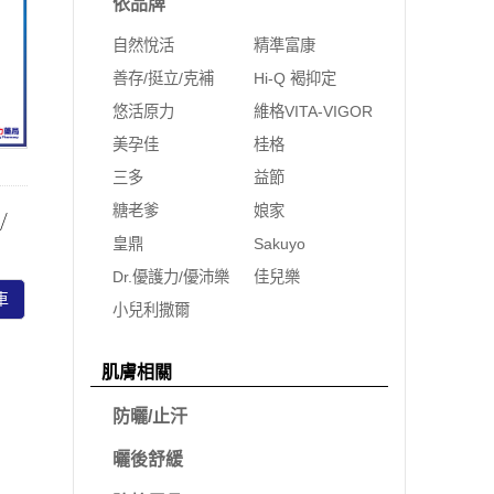
依品牌
自然悅活
精準富康
善存/挺立/克補
Hi-Q 褐抑定
悠活原力
維格VITA-VIGOR
美孕佳
桂格
三多
益節
糖老爹
娘家
/
皇鼎
Sakuyo
Dr.優護力/優沛樂
佳兒樂
車
小兒利撒爾
肌膚相關
防曬/止汗
曬後舒緩