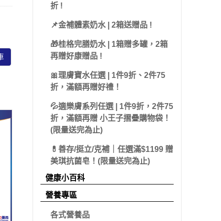
 派翠
折 !
藻體康
益節
 海昌
📌金補體素奶水 | 2箱送贈品 !
力強
糖老爹
olatum 曼秀雷
🎁桂格完膳奶水 | 1箱贈多罐，2箱
三多
娘家
再贈好康贈品 !
車
克寧
皇鼎
🎀理膚寶水任選 | 1件9折、2件75
Sakuyo
折，滿額再贈好禮！
Dr.優護力/優沛樂
💦適樂膚系列任選 | 1件9折，2件75
折，滿額再贈 小王子摺疊購物袋！
佳兒樂
(限量送完為止)
小兒利撒爾
💊善存/挺立/克補｜任選滿$1199 贈
美琪抗菌皂！(限量送完為止)
健康小百科
營養專區
各式營養品