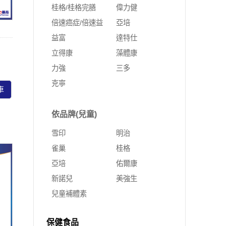
桂格/桂格完膳
偉力健
倍速癌症/倍速益
亞培
益富
達特仕
立得康
藻體康
力強
三多
克寧
車
依品牌(兒童)
雪印
明治
雀巢
桂格
亞培
佑爾康
新諾兒
美強生
兒童補體素
保健食品