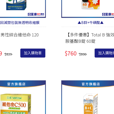
廠因減塑包裝無透明收縮膜
▲B群+牛磺酸▲
 男性綜合維他命 120
【多件優惠】Total B 強
胺基酸B錠 60錠
9
$760
加入購物車
加入購物
$829
$800