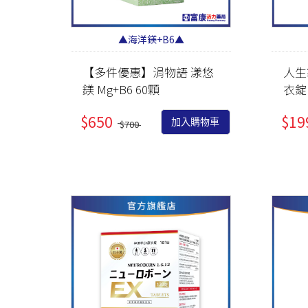
▲海洋鎂+B6▲
【多件優惠】涓物語 漾悠
人生
鎂 Mg+B6 60顆
衣錠 
$650
$19
加入購物車
$700