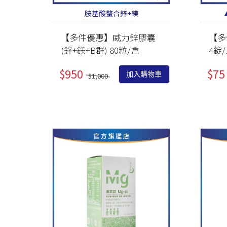
胺基酸螯合鋅+鎂
【多件優惠】威力鋅膠囊
【多
(鋅+鎂+B群) 80粒/盒
4錠
$950
$75
加入購物車
$1,000