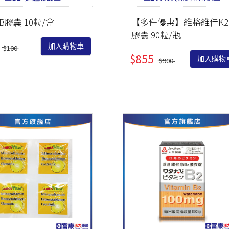
PEZRI
明亮視界
管灌適用
益生菌/乳酸菌/酵素
B膠囊 10粒/盒
【多件優惠】維格維佳K2
MGRs
膠囊 90粒/瓶
關鍵靈活
麩醯胺酸/褐藻醣膠
Menth
加入購物車
$100
日常舒緩
朝鮮薊/薑黃/牛樟芝/
敦
$855
加入購物
$900
紅景天
紓壓好眠
色胺酸/芝麻素/GABA
思緒清晰
鋅/精胺酸/瑪卡/南瓜
私密防護
籽
養顏美容
蔓越莓/膠原蛋白/葉
酸/鐵/NMN
月月呵護
大豆異黃酮/琉璃苣油/
雄風再現
月見草油/聖潔莓/肌醇
強健法絲
葡聚多醣/紫錐菊/乳鐵
蛋白
代謝結晶