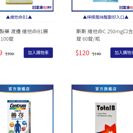
▲維他命B1▲
▲檸檬風味酸甜好入口▲
製藥 渡邊 維他命B1膜
斯斯 維他命C 250mg口含
100錠
錠 60錠/瓶
9
$120
加入購物車
加入購物
$300
$140