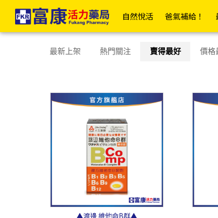
日常補給 | 富康活力藥局購物商城
✦富康企業網✦
✦富康門市總覽✦
✦會
自然悅活
爸氣補給！
居家衛材
日
最新上架
熱門關注
賣得最好
價格
📣傷口照護大全
OK繃/防水繃
紗布/人工皮/敷料
防水貼/防水薄膜
透氣膠帶/矽膠帶/繃帶
棉(花)棒/棉球/壓舌板
美容膠/疤痕/傷口護理
酒精棉片/優碘棉片
家用醫療包
▲渡邊 維他命B群▲