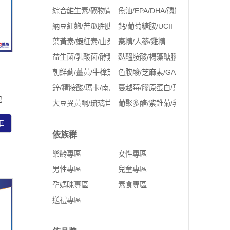
綜合維生素/礦物質
魚油/EPA/DHA/磷蝦油
納豆紅麴/苦瓜胜肽/Q10
鈣/葡萄糖胺/UCII
葉黃素/蝦紅素/山桑子/玻尿酸
棗精/人蔘/雞精
益生菌/乳酸菌/酵素
麩醯胺酸/褐藻醣膠
朝鮮薊/薑黃/牛樟芝/紅景天
色胺酸/芝麻素/GABA
鋅/精胺酸/瑪卡/南瓜籽
蔓越莓/膠原蛋白/葉酸/鐵/NMN
泡
大豆異黃酮/琉璃苣油/月見草油/聖潔莓/肌醇
葡聚多醣/紫錐菊/乳鐵蛋白
車
依族群
樂齡專區
女性專區
男性專區
兒童專區
孕媽咪專區
素食專區
送禮專區