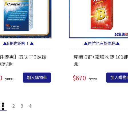
▲B退你的累！▲
▲再忙也有好氣色▲
件優惠】五味子B蜆蠔
克補 B群+鐵膜衣錠 100錠
0錠/盒
盒
0
$670
加入購物車
加入購物
$800
$720
1
2
3
4