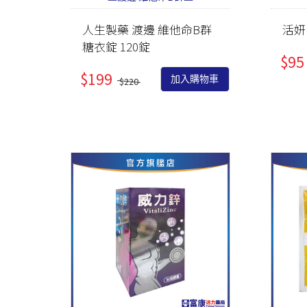
人生製藥 渡邊 維他命B群
活妍
糖衣錠 120錠
$95
$199
加入購物車
$220