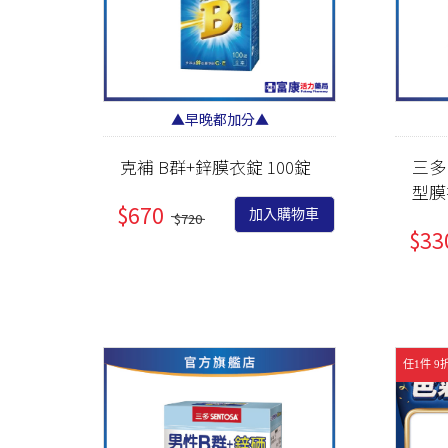
▲早晚都加分▲
克補 B群+鋅膜衣錠 100錠
三多
型膜
$670
加入購物車
$720
$33
任1件 9