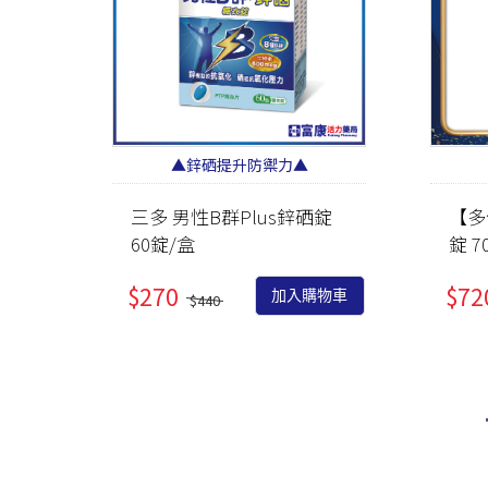
▲鋅硒提升防禦力▲
三多 男性B群Plus鋅硒錠
【多
60錠/盒
錠 7
$270
$72
加入購物車
$440