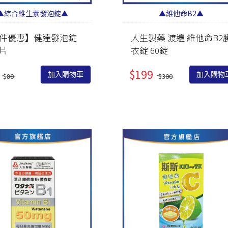
▲綜合維生素發泡錠▲
▲維他命B2▲
件優惠】健達發泡錠
人生製藥 渡邊 維他命B2
/片
衣錠 60錠
$199
加入購物車
加入購物
$80
$300