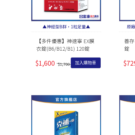
▲神經型B群，1粒足量▲
原
【多件優惠】神速寧 EX膜
善存
衣錠(B6/B12/B1) 120錠
錠
$1,600
$72
加入購物車
$1,700