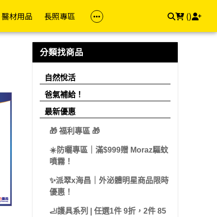
醫材用品
長照專區
(
)
族群
品牌(成人)
防護專區
居家照顧
依品牌
依品牌(兒童)
幸福專區
飲食專區
分類找商品
z 茉娜姿
樂齡專區
金補體素
醫療口罩
馬桶椅
自然悅活
雪印
私密用品
飲食輔助
自然悅活
dis 卡媚迪施
女性專區
力增飲
酒精/消毒用品
洗澡椅
精準富康
明治
素食專區
爸氣補給！
che-Posay 理膚
男性專區
桂格/桂格完膳
浴廁輔助
善存/挺立/克補
雀巢
用藥輔助
最新優惠
兒童專區
偉力健
照顧床
Hi-Q 褐抑定
桂格
🎁 福利專區 🎁
e 適樂膚
孕媽咪專區
倍速癌症/倍速益
悠活原力
亞培
☀️防曬專區｜滿$999贈 Moraz驅蚊
aceris 法瑪仕
素食專區
亞培
維格VITA-VIGOR
佑爾康
噴霧！
llès 卡維亞
送禮專區
益富
美孕佳
新諾兒
✨派翠x海昌｜外泌體明星商品限時
hil 舒特膚
優惠！
達特仕
桂格
美強生
Work 手護適
🦶護具系列 | 任選1件 9折，2件 85
立得康
三多
兒童補體素