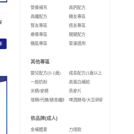
營養補充
高鈣配方
高纖配方
糖友專區
膜
腎友專區
癌友專區
療養專區
關鍵配方
機能專區
管灌適用
車
其他專區
嬰兒配方(0-1歲)
成長配方(1歲以上)
一般奶粉
高蛋白補給
米精/麥精
燕麥片
增稠/代糖/膳食纖維
啤酒酵母/大豆卵磷脂
依品牌(成人)
金補體素
力增飲