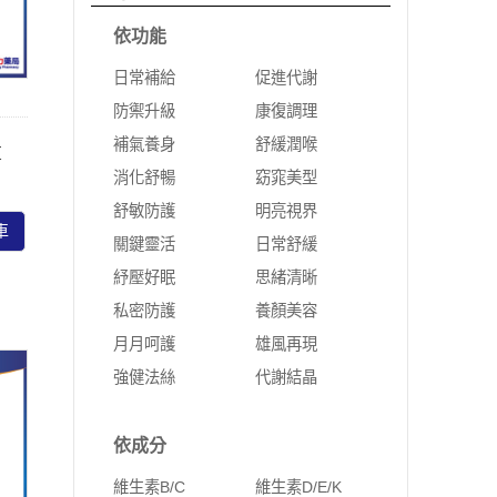
依功能
日常補給
促進代謝
防禦升級
康復調理
補氣養身
舒緩潤喉
效
消化舒暢
窈窕美型
舒敏防護
明亮視界
車
關鍵靈活
日常舒緩
紓壓好眠
思緒清晰
私密防護
養顏美容
月月呵護
雄風再現
強健法絲
代謝結晶
依成分
維生素B/C
維生素D/E/K