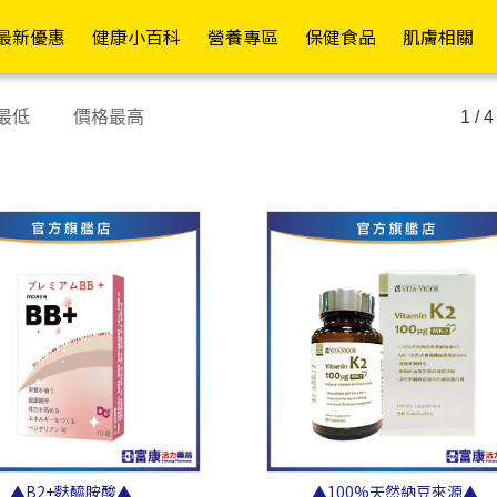
員權益✦
最新優惠
健康小百科
營養專區
保健食品
肌膚相關
常護理
依功能
各式營養品
醫療器材
依成分
其他專區
成人紙褲
護具專區
行動復能
依品牌
依
依
最低
價格最高
1 / 4
舒緩精油/軟膏
日常補給
營養補充
額/耳溫槍
維生素B/C
嬰兒配方(0-1歲)
褲型
護腕
輪椅A款
Mora
假牙清潔/黏著
促進代謝
高鈣配方
體重計/體脂計
維生素D/E/K
成長配方(1歲以上)
黏貼型
護肘
輪椅B款
Kame
退熱貼/冰敷袋
防禦升級
高纖配方
洗鼻器
綜合維生素/礦物質
一般奶粉
看護墊
護腰
輪椅坐墊
La Ro
寶水
塑膠手套/檢診手套
康復調理
糖友專區
血壓計
魚油/EPA/DHA/磷蝦油
高蛋白補給
替換式尿片
護膝
助行器
CeraV
藥盒/餵藥器/切藥器
補氣養身
腎友專區
血糖機
納豆紅麴/苦瓜胜
米精/麥精
iD怡大
護踝
助步車
肽/Q10
Pharm
隱形眼鏡/眼周用品
舒緩潤喉
癌友專區
檢測試紙
燕麥片
添寧
散步車
鈣/葡萄糖胺/UCII
Cavai
消化舒暢
療養專區
熱敷墊
增稠/代糖/膳食纖維
包大人
四腳拐
葉黃素/蝦紅素/山桑
Cetap
窈窕美型
關鍵配方
生髮帽
啤酒酵母/大豆卵磷脂
來復易
手杖/拐杖
子/玻尿酸
Hands
舒敏防護
機能專區
行動輔助
▲B2+麩醯胺酸▲
▲100%天然納豆來源▲
棗精/人蔘/雞精